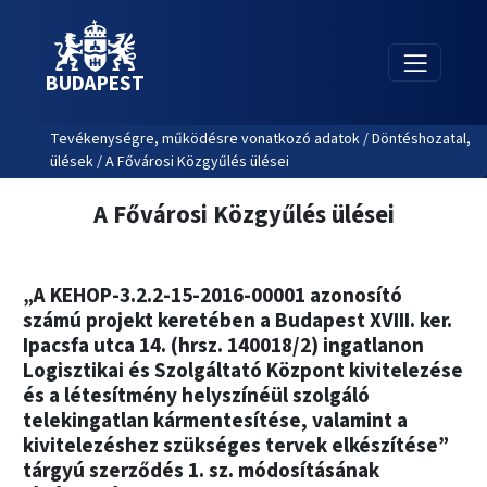
BUDAPEST
Tevékenységre, működésre vonatkozó adatok / Döntéshozatal,
ülések / A Fővárosi Közgyűlés ülései
A Fővárosi Közgyűlés ülései
„A KEHOP-3.2.2-15-2016-00001 azonosító
számú projekt keretében a Budapest XVIII. ker.
Ipacsfa utca 14. (hrsz. 140018/2) ingatlanon
Logisztikai és Szolgáltató Központ kivitelezése
és a létesítmény helyszínéül szolgáló
telekingatlan kármentesítése, valamint a
kivitelezéshez szükséges tervek elkészítése”
tárgyú szerződés 1. sz. módosításának