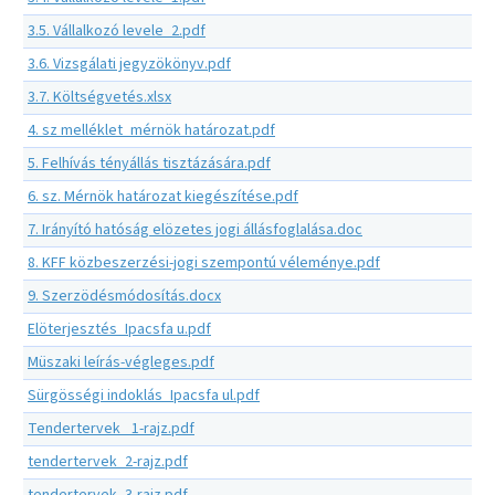
3.5. Vállalkozó levele_2.pdf
3.6. Vizsgálati jegyzökönyv.pdf
3.7. Költségvetés.xlsx
4. sz melléklet_mérnök határozat.pdf
5. Felhívás tényállás tisztázására.pdf
6. sz. Mérnök határozat kiegészítése.pdf
7. Irányító hatóság elözetes jogi állásfoglalása.doc
8. KFF közbeszerzési-jogi szempontú véleménye.pdf
9. Szerzödésmódosítás.docx
Elöterjesztés_Ipacsfa u.pdf
Müszaki leírás-végleges.pdf
Sürgösségi indoklás_Ipacsfa ul.pdf
Tendertervek_ 1-rajz.pdf
tendertervek_2-rajz.pdf