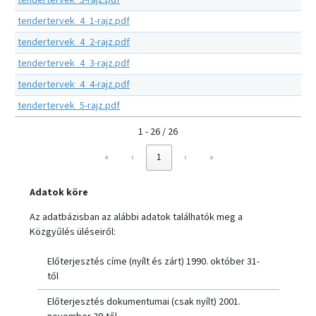
tendertervek_3-rajz.pdf
tendertervek_4_1-rajz.pdf
tendertervek_4_2-rajz.pdf
tendertervek_4_3-rajz.pdf
tendertervek_4_4-rajz.pdf
tendertervek_5-rajz.pdf
1 - 26 / 26
«
‹
1
›
»
Adatok köre
Az adatbázisban az alábbi adatok találhatók meg a
Közgyűlés üléseiről:
Előterjesztés címe (nyílt és zárt) 1990. október 31-
től
Előterjesztés dokumentumai (csak nyílt) 2001.