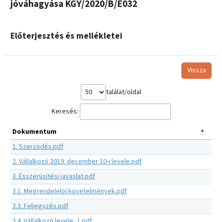
jóváhagyása KGY/2020/B/E032
Előterjesztés és mellékletei
Vissza
találat/oldal
Keresés:
Dokumentum
1. Szerzödés.pdf
2. Vállalkozó 2019. december 10-i levele.pdf
3. Ésszerüsítési javaslat.pdf
3.1. Megrendelelöi követelmények.pdf
3.3. Feljegyzés.pdf
3.4. Vállalkozó levele_1.pdf