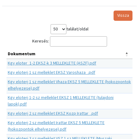
Vissza
találat/oldal
Keresés:
Dokumentum
Kgy eloter_1-2 EKSZ-k 3 MELLEKLETE (ASZF).pdf
Kgy eloterj 1 sz melleklet EKSZ Varoshaza_.pdf
Kgy eloterj 1 sz melleklet Vhaza EKSZ 5 MELLEKLETE (hokozpontok
elhelyezese).pdf
Kgy eloterj 1-2 sz melleklet EKSZ 1 MELLEKLETE (tulajdoni
lapok).pdf
Kgy eloterj 2 sz melleklet EKSZ Kozp Irattar_.pdf
Kgy eloterj 2 sz melleklet Irattar EKSZ 5 MELLEKLETE
(hokozpontok elhelyezese).pdf
Kgy eloterj 3 sz melleklet VSZ 1 sz MELLEKLETE (Muszaki