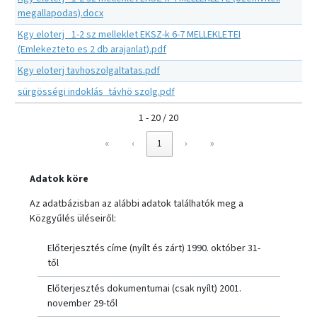
megallapodas).docx
Kgy eloterj _1-2 sz melleklet EKSZ-k 6-7 MELLEKLETEI
(Emlekezteto es 2 db arajanlat).pdf
Kgy eloterj tavhoszolgaltatas.pdf
sürgösségi indoklás_távhö szolg.pdf
1 - 20 / 20
«
‹
1
›
»
Adatok köre
Az adatbázisban az alábbi adatok találhatók meg a
Közgyűlés üléseiről:
Előterjesztés címe (nyílt és zárt) 1990. október 31-
től
Előterjesztés dokumentumai (csak nyílt) 2001.
november 29-től