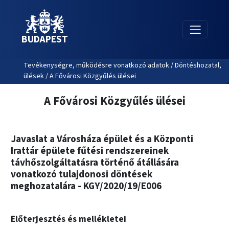
BUDAPEST
Tevékenységre, működésre vonatkozó adatok / Döntéshozatal,
ülések / A Fővárosi Közgyűlés ülései
A Fővárosi Közgyűlés ülései
Javaslat a Városháza épület és a Központi
Irattár épülete fűtési rendszereinek
távhőszolgáltatásra történő átállására
vonatkozó tulajdonosi döntések
meghozatalára - KGY/2020/19/E006
Előterjesztés és mellékletei