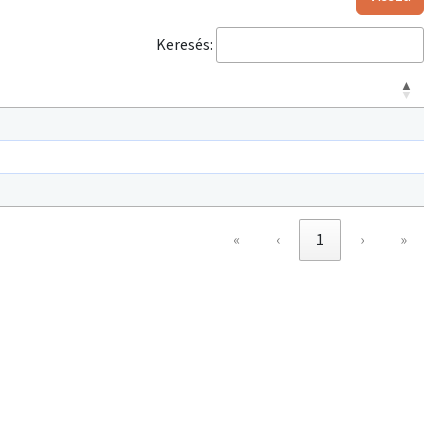
Keresés:
«
‹
1
›
»