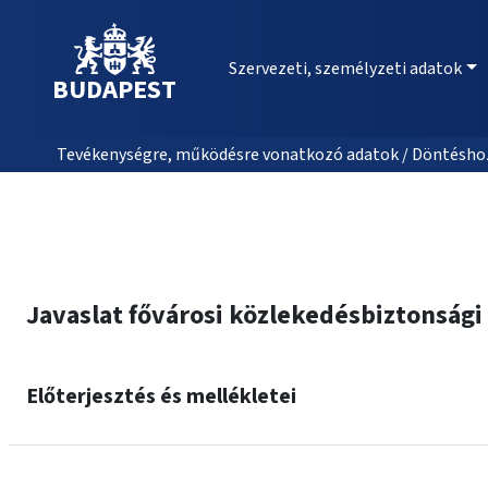
Szervezeti, személyzeti adatok
BUDAPEST
Tevékenységre, működésre vonatkozó adatok / Döntéshozat
Javaslat fővárosi közlekedésbiztonsági 
Előterjesztés és mellékletei