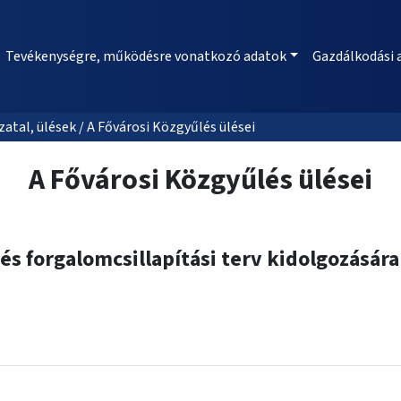
Tevékenységre, működésre vonatkozó adatok
Gazdálkodási 
al, ülések / A Fővárosi Közgyűlés ülései
A Fővárosi Közgyűlés ülései
és forgalomcsillapítási terv kidolgozásár