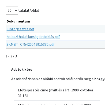
találat/oldal
Dokumentum
Elöterjesztés.pdf
halaszthatatlansági indoklás.pdf
SKMBT_C75420042915330.pdf
1 - 3 / 3
Adatok köre
Az adatbázisban az alábbi adatok találhatók meg a Közgyű
Előterjesztés címe (nyílt és zárt) 1990. október
31-től