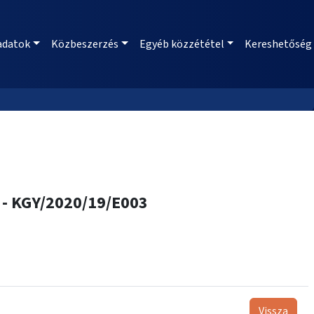
adatok
Közbeszerzés
Egyéb közzététel
Kereshetőség
a - KGY/2020/19/E003
Vissza