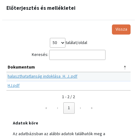
Előterjesztés és mellékletei
Vissza
találat/oldal
Keresés:
Dokumentum
halaszthatatlanság indoklása_H. J..pdf
HJ.pdf
1 - 2 / 2
«
‹
1
›
»
Adatok köre
Az adatbázisban az alábbi adatok találhatók meg a