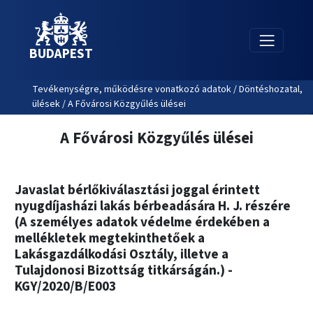
BUDAPEST
Tevékenységre, működésre vonatkozó adatok / Döntéshozatal,
ülések / A Fővárosi Közgyűlés ülései
A Fővárosi Közgyűlés ülései
Javaslat bérlőkiválasztási joggal érintett
nyugdíjasházi lakás bérbeadására H. J. részére
(A személyes adatok védelme érdekében a
mellékletek megtekinthetőek a
Lakásgazdálkodási Osztály, illetve a
Tulajdonosi Bizottság titkárságán.) -
KGY/2020/B/E003