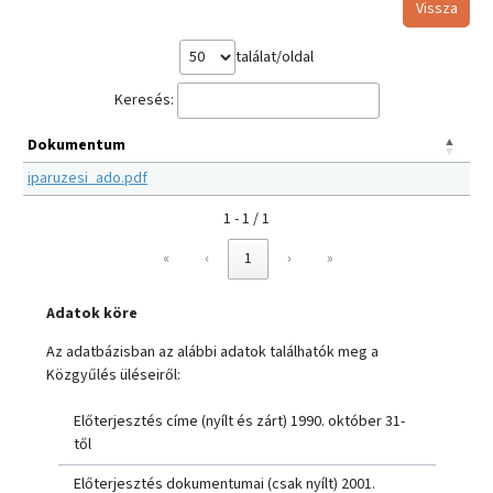
Vissza
találat/oldal
Keresés:
Dokumentum
iparuzesi_ado.pdf
1 - 1 / 1
«
‹
1
›
»
Adatok köre
Az adatbázisban az alábbi adatok találhatók meg a
Közgyűlés üléseiről:
Előterjesztés címe (nyílt és zárt) 1990. október 31-
től
Előterjesztés dokumentumai (csak nyílt) 2001.