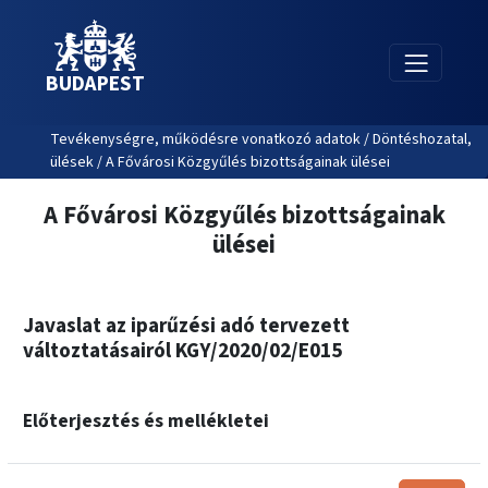
BUDAPEST
Tevékenységre, működésre vonatkozó adatok / Döntéshozatal,
ülések / A Fővárosi Közgyűlés bizottságainak ülései
A Fővárosi Közgyűlés bizottságainak
ülései
Javaslat az iparűzési adó tervezett
változtatásairól KGY/2020/02/E015
Előterjesztés és mellékletei