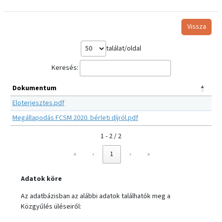
Vissza
találat/oldal
Keresés:
Dokumentum
Eloterjesztes.pdf
Megállapodás FCSM 2020. bérleti díjról.pdf
1 - 2 / 2
«
‹
1
›
»
Adatok köre
Az adatbázisban az alábbi adatok találhatók meg a
Közgyűlés üléseiről: