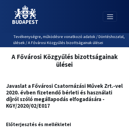
BUDAPEST
Tevékenységre, működésre vonatkozó adatok / Döntéshozatal,
ülések / A Fővárosi Közgyűlés bizottságainak ülései
A Fővárosi Közgyűlés bizottságainak
ülései
Javaslat a Fővárosi Csatornázási Művek Zrt.-vel
2020. évben fizetendő bérleti és használati
díjról szóló megállapodás elfogadására -
KGY/2020/02/E017
Előterjesztés és mellékletei