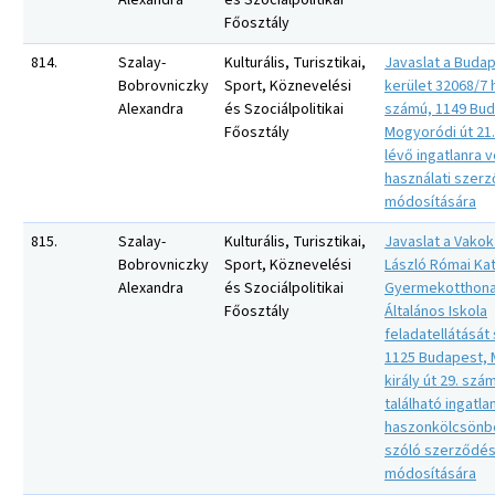
Alexandra
és Szociálpolitikai
Főosztály
814.
Szalay-
Kulturális, Turisztikai,
Javaslat a Budap
Bobrovniczky
Sport, Köznevelési
kerület 32068/7 h
Alexandra
és Szociálpolitikai
számú, 1149 Bud
Főosztály
Mogyoródi út 21.
lévő ingatlanra 
használati szer
módosítására
815.
Szalay-
Kulturális, Turisztikai,
Javaslat a Vakok
Bobrovniczky
Sport, Köznevelési
László Római Kat
Alexandra
és Szociálpolitikai
Gyermekotthona
Főosztály
Általános Iskola
feladatellátását
1125 Budapest, 
király út 29. szám
található ingatla
haszonkölcsönb
szóló szerződé
módosítására