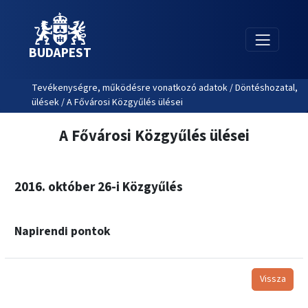
BUDAPEST
Tevékenységre, működésre vonatkozó adatok / Döntéshozatal,
ülések / A Fővárosi Közgyűlés ülései
A Fővárosi Közgyűlés ülései
2016. október 26-i Közgyűlés
Napirendi pontok
Vissza