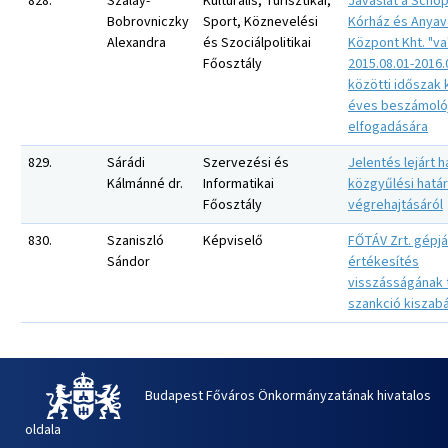
828.
Szalay-
Kulturális, Turisztikai,
Javaslat a Schö
Bobrovniczky
Sport, Köznevelési
Kórház és Anyav
Alexandra
és Szociálpolitikai
Központ Kht. "va
Főosztály
2015.08.01-2016.
közötti időszak
éves beszámoló
elfogadására
829.
Sárádi
Szervezési és
Jelentés lejárt h
Kálmánné dr.
Informatikai
közgyűlési hatá
Főosztály
végrehajtásáról
830.
Szaniszló
Képviselő
FŐTÁV Zrt. gépj
Sándor
értékesítés
visszásságának 
szankció kiszab
Budapest Főváros Önkormányzatának hivatalos
oldala