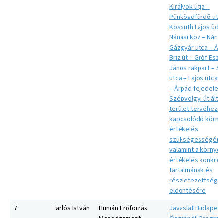
Királyok útja –
Pünkösdfürdő ut
Kossuth Lajos üd
Nánási köz – Náná
Gázgyár utca – 
Briz út – Gróf E
János rakpart –
utca – Lajos utca
– Árpád fejedele
Szépvölgyi út ált
terület tervéhez
kapcsolódó körn
értékelés
szükségességé
valamint a körny
értékelés konkr
tartalmának és
részletezettsé
eldöntésére
7.
Tarlós István
Humán Erőforrás
Javaslat Budape