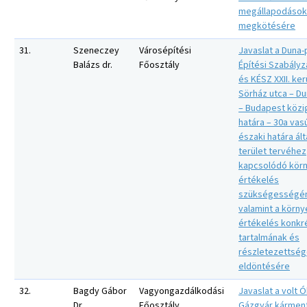
megállapodások
megkötésére
31.
Szeneczey
Városépítési
Javaslat a Duna-
Balázs dr.
Főosztály
Építési Szabályz
és KÉSZ XXII. ker
Sörház utca – D
– Budapest közi
határa – 30a vas
északi határa ált
terület tervéhez
kapcsolódó körn
értékelés
szükségességé
valamint a körny
értékelés konkr
tartalmának és
részletezettsé
eldöntésére
32.
Bagdy Gábor
Vagyongazdálkodási
Javaslat a volt 
Dr.
Főosztály
Gázgyár kármen