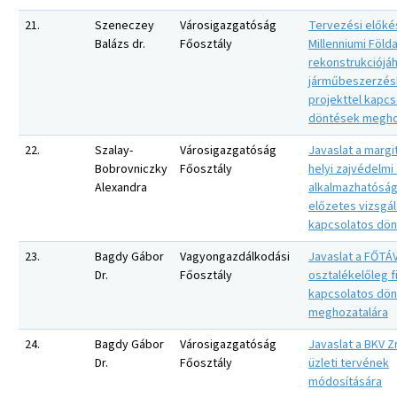
21.
Szeneczey
Városigazgatóság
Tervezési előké
Balázs dr.
Főosztály
Millenniumi Földa
rekonstrukciójá
járműbeszerzés
projekttel kapcs
döntések megho
22.
Szalay-
Városigazgatóság
Javaslat a margi
Bobrovniczky
Főosztály
helyi zajvédelmi
Alexandra
alkalmazhatósá
előzetes vizsgál
kapcsolatos dön
23.
Bagdy Gábor
Vagyongazdálkodási
Javaslat a FŐTÁV
Dr.
Főosztály
osztalékelőleg f
kapcsolatos dö
meghozatalára
24.
Bagdy Gábor
Városigazgatóság
Javaslat a BKV Z
Dr.
Főosztály
üzleti tervének
módosítására