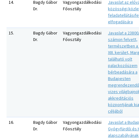
14.
Bagdy Gábor
Vagyongazdálkodási
Javaslat az előv
Dr.
Főosztály
közösségi közl
feladatellátásife
elfogadására
15.
Bagdy Gábor
Vagyongazdálkodási
Javaslat a 23800/
Dr.
Főosztály
számon felvett,
természetben a
XIII. kerület, Ma
található volt
palackozóüzem
bérbeadására a
Budapesten
megrendezendő
vizes világbajno
akkreditációs
központjának kia
céljából
16.
Bagdy Gábor
Vagyongazdálkodási
Javaslat a Buda
Dr.
Főosztály
Gyógyfürdői és H
alapszabályának