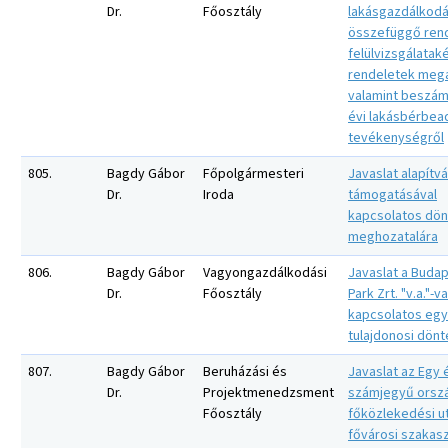
Dr.
Főosztály
lakásgazdálkodá
összefüggő ren
felülvizsgálataké
rendeletek mega
valamint beszám
évi lakásbérbea
tevékenységről
805.
Bagdy Gábor
Főpolgármesteri
Javaslat alapítv
Dr.
Iroda
támogatásával
kapcsolatos dö
meghozatalára
806.
Bagdy Gábor
Vagyongazdálkodási
Javaslat a Buda
Dr.
Főosztály
Park Zrt. "v.a."-va
kapcsolatos eg
tulajdonosi dön
807.
Bagdy Gábor
Beruházási és
Javaslat az Egy 
Dr.
Projektmenedzsment
számjegyű orsz
Főosztály
főközlekedési u
fővárosi szakasz