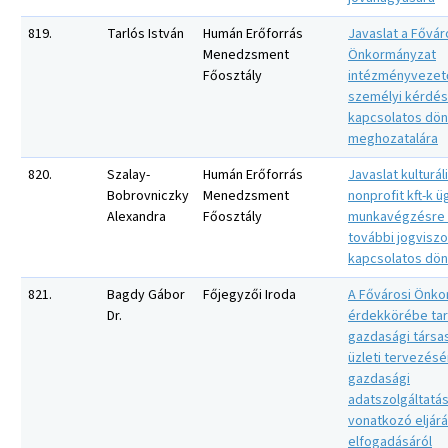
819.
Tarlós István
Humán Erőforrás
Javaslat a Fővár
Menedzsment
Önkormányzat
Főosztály
intézményvezet
személyi kérdés
kapcsolatos dö
meghozatalára
820.
Szalay-
Humán Erőforrás
Javaslat kulturál
Bobrovniczky
Menedzsment
nonprofit kft-k 
Alexandra
Főosztály
munkavégzésre 
további jogviszo
kapcsolatos dön
821.
Bagdy Gábor
Főjegyzői Iroda
A Fővárosi Önk
Dr.
érdekkörébe ta
gazdasági társa
üzleti tervezésé
gazdasági
adatszolgáltatá
vonatkozó eljár
elfogadásáról