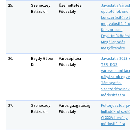
25.
Szeneczey
Üzemeltetési
Javaslat a Város
Balázs dr.
Főosztály
épületének ener
korszerűsítése 
megvalósításáró
Konzorciumi
Együttműködési
Megállapodás
megkötésére
26.
Bagdy Gábor
Városépítési
Javaslat a 2013. 
Dr.
Főosztály
TÉR_KÖZ
városrehabilitác
pályázatok egy
Támogatási
Szerződéseinek
módosítására
27.
Szeneczey
Városigazgatóság
Felterjesztési ja
Balázs dr.
Főosztály
hulladékról szóló
CLXXXV törvény
módosítására