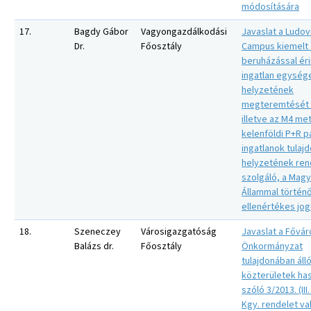
módosítására
17.
Bagdy Gábor
Vagyongazdálkodási
Javaslat a Ludov
Dr.
Főosztály
Campus kiemelt 
beruházással éri
ingatlan egysége
helyzetének
megteremtését 
illetve az M4 me
kelenföldi P+R p
ingatlanok tulajd
helyzetének re
szolgáló, a Magy
Állammal történ
ellenértékes jo
18.
Szeneczey
Városigazgatóság
Javaslat a Fővár
Balázs dr.
Főosztály
Önkormányzat
tulajdonában áll
közterületek has
szóló 3/2013. (III.
Kgy. rendelet va