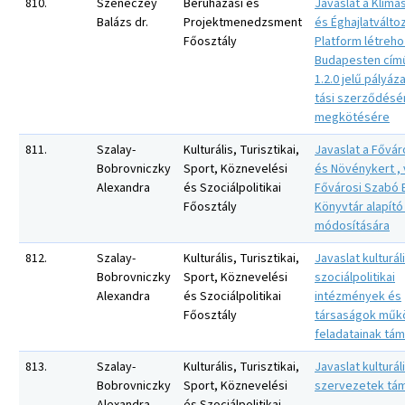
810.
Szeneczey
Beruházási és
Javaslat a Klíma
Balázs dr.
Projektmenedzsment
és Éghajlatválto
Főosztály
Platform létreh
Budapesten cím
1.2.0 jelű pályá
tási szerződésé
megkötésére
811.
Szalay-
Kulturális, Turisztikai,
Javaslat a Főváro
Bobrovniczky
Sport, Köznevelési
és Növénykert , 
Alexandra
és Szociálpolitikai
Fővárosi Szabó E
Főosztály
Könyvtár alapító
módosítására
812.
Szalay-
Kulturális, Turisztikai,
Javaslat kulturál
Bobrovniczky
Sport, Köznevelési
szociálpolitikai
Alexandra
és Szociálpolitikai
intézmények és
Főosztály
társaságok műk
feladatainak tá
813.
Szalay-
Kulturális, Turisztikai,
Javaslat kulturál
Bobrovniczky
Sport, Köznevelési
szervezetek tá