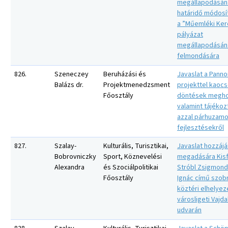
megállapodásán
határidő módosí
a ”Műemléki Ker
pályázat
megállapodásán
felmondására
826.
Szeneczey
Beruházási és
Javaslat a Panno
Balázs dr.
Projektmenedzsment
projekttel kaocs
Főosztály
döntések megho
valamint tájékoz
azzal párhuzamo
fejlesztésekről
827.
Szalay-
Kulturális, Turisztikai,
Javaslat hozzájá
Bobrovniczky
Sport, Köznevelési
megadására Kisf
Alexandra
és Szociálpolitikai
Stróbl Zsigmond:
Főosztály
Ignác című szob
köztéri elhelye
városligeti Vajd
udvarán