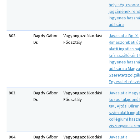
helyiség-csopor
jogcímének ren
ingyenes haszná
adására
802.
Bagdy Gábor
Vagyongazdálkodási
Javaslat a Bp. XI.
Dr.
Főosztály
Rimaszombati út
alatti ingatlan ha
krízisszállóként
ingyenes haszná
adására a Magyar
Szeretetszolgál
Egyesület részé
803.
Bagdy Gábor
Vagyongazdálkodási
Javaslat a Magy
Dr.
Főosztály
közös tulajdonú
XIV., Ajtósi Dürer
szám alatti ingat
kollégium) haszn
viszonyainak re
804.
Bagdy Gábor
Vagyongazdálkodási
Javaslat a