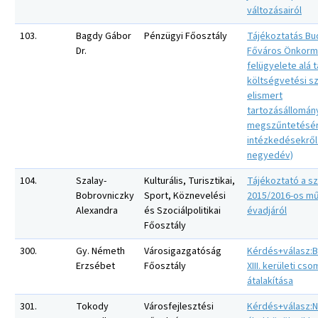
változásairól
103.
Bagdy Gábor
Pénzügyi Főosztály
Tájékoztatás Bu
Dr.
Főváros Önkorm
felügyelete alá 
költségvetési sz
elismert
tartozásállomány
megszűntetésér
intézkedésekről (
negyedév)
104.
Szalay-
Kulturális, Turisztikai,
Tájékoztató a s
Bobrovniczky
Sport, Köznevelési
2015/2016-os m
Alexandra
és Szociálpolitikai
évadjáról
Főosztály
300.
Gy. Németh
Városigazgatóság
Kérdés+válasz:
Erzsébet
Főosztály
XIII. kerületi c
átalakítása
301.
Tokody
Városfejlesztési
Kérdés+válasz:N