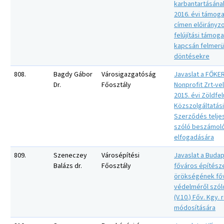
karbantartásána
2016. évi támog
címen előirányzo
felújítási támog
kapcsán felmerü
döntésekre
808.
Bagdy Gábor
Városigazgatóság
Javaslat a FŐKE
Dr.
Főosztály
Nonprofit Zrt-vel
2015. évi Zöldfel
Közszolgáltatási
Szerződés teljes
szóló beszámol
elfogadására
809.
Szeneczey
Városépítési
Javaslat a Buda
Balázs dr.
Főosztály
főváros építésze
örökségének főv
védelméről szól
(V.10.) Főv. Kgy.
módosítására