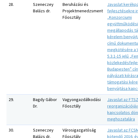
28.
Szeneczey
Beruházási és
Javaslat kerékp
Balázs dr.
Projektmenedzsment
fejlesztésekre i
Főosztály
„Konzorciumi
együttműködési
megállapodás t
kérelem benyújt
című dokument
megkötésére a 
5.3.1-15 jelű „Fe
közlekedésfejle
Budapesten” cí
pályázati kiírásr
támogatási kér
benyújtása kapc
29.
Bagdy Gábor
Vagyongazdálkodási
Javaslat az FTSZ
Dr.
Főosztály
reorganizációjáv
kapcsolatos dö
meghozatalára
30.
Szeneczey
Városigazgatóság
Javaslat az FCSM
Balázs dr.
Főosztály
kötendő 2016. év