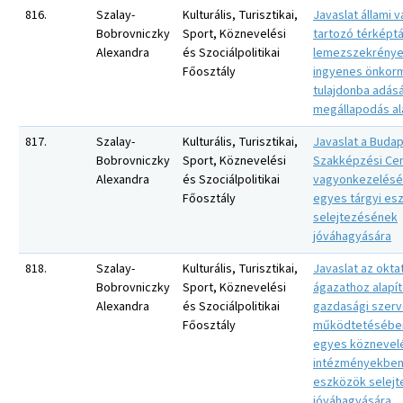
816.
Szalay-
Kulturális, Turisztikai,
Javaslat állami 
Bobrovniczky
Sport, Köznevelési
tartozó térképtá
Alexandra
és Szociálpolitikai
lemezszekrény
Főosztály
ingyenes önkor
tulajdonba adásá
megállapodás alá
817.
Szalay-
Kulturális, Turisztikai,
Javaslat a Budap
Bobrovniczky
Sport, Köznevelési
Szakképzési Ce
Alexandra
és Szociálpolitikai
vagyonkezelésé
Főosztály
egyes tárgyi es
selejtezésének
jóváhagyására
818.
Szalay-
Kulturális, Turisztikai,
Javaslat az okta
Bobrovniczky
Sport, Köznevelési
ágazathoz alapít
Alexandra
és Szociálpolitikai
gazdasági szer
Főosztály
működtetésében
egyes köznevel
intézményekben 
eszközök selej
jóváhagyására