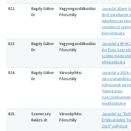
822.
Bagdy Gábor
Vagyongazdálkodási
Javaslat állami 
Dr.
Főosztály
lévő ingatlanok 
tulajdonszerzés
vonatkozó igény
benyújtására
823.
Bagdy Gábor
Vagyongazdálkodási
Javaslat a BFVK Z
Dr.
Főosztály
évi Éves Szerző
számú módosítá
elfogadására
824.
Bagdy Gábor
Városépítési
Javaslat a 2014. 
Dr.
Főosztály
Városrehabilitác
pályázatok egy
Támogatási
Szerződéseinek
megkötésére
825.
Szeneczey
Városépítési
Javaslat az ”Épí
Balázs dr.
Főosztály
Értékvédelmi T
2015” pályázat