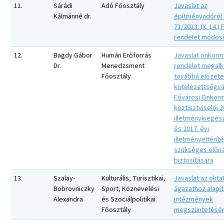
11.
Sárádi
Adó Főosztály
Javaslat az
Kálmánné dr.
építményadóról 
71/2013. (X. 14.) 
rendelet módosí
12.
Bagdy Gábor
Humán Erőforrás
Javaslat önkorm
Dr.
Menedzsment
rendelet megalk
Főosztály
továbbá előzet
kötelezettségvál
Fővárosi Önkor
köztisztviselői 2
illetménykiegés
és 2017. évi
illetményeltérít
szükséges előir
biztosítására
13.
Szalay-
Kulturális, Turisztikai,
Javaslat az okta
Bobrovniczky
Sport, Köznevelési
ágazathoz alapí
Alexandra
és Szociálpolitikai
intézmények
Főosztály
megszüntetésé