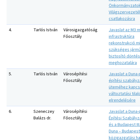
Önkormányzato
Világszervezeté
csatlakozásra
4.
Tarlós István
Városigazgatóság
Javaslat az M3 
Főosztály
infrastruktúra
rekonstrukció mi
szükséges jármű
biztosító dönté
meghozatalára
5.
Tarlós István
Városépítési
Javaslat a Duna-
Főosztály
építési szabályza
üteméhez kapcs
változtatási tila
elrendelésére
6.
Szeneczey
Városépítési
Javaslat a Duna-
Balázs dr.
Főosztály
Építési Szabályz
és a Budapest III
Duna – Budapest I
közigazgatási ha