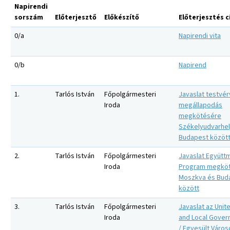
Napirendi
sorszám
Előterjesztő
Előkészítő
Előterjesztés 
0/a
Napirendi vita
0/b
Napirend
1.
Tarlós István
Főpolgármesteri
Javaslat testvér
Iroda
megállapodás
megkötésére
Székelyudvarhel
Budapest közöt
2.
Tarlós István
Főpolgármesteri
Javaslat Együtt
Iroda
Program megkö
Moszkva és Bud
között
3.
Tarlós István
Főpolgármesteri
Javaslat az Unite
Iroda
and Local Gover
/ Egyesült Város