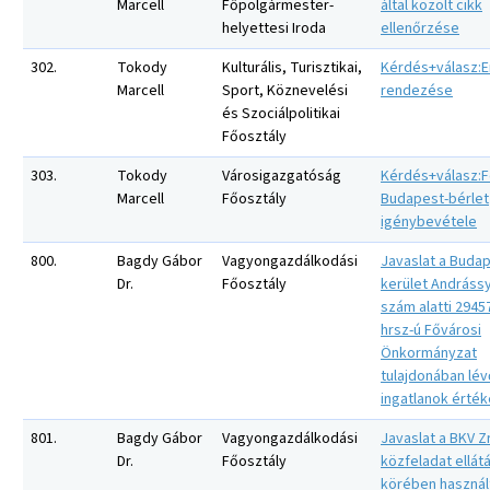
Marcell
Főpolgármester-
által közölt cikk
helyettesi Iroda
ellenőrzése
302.
Tokody
Kulturális, Turisztikai,
Kérdés+válasz:E
Marcell
Sport, Köznevelési
rendezése
és Szociálpolitikai
Főosztály
303.
Tokody
Városigazgatóság
Kérdés+válasz:F
Marcell
Főosztály
Budapest-bérlet
igénybevétele
800.
Bagdy Gábor
Vagyongazdálkodási
Javaslat a Budap
Dr.
Főosztály
kerület Andrássy
szám alatti 2945
hrsz-ú Fővárosi
Önkormányzat
tulajdonában lév
ingatlanok érté
801.
Bagdy Gábor
Vagyongazdálkodási
Javaslat a BKV Zrt
Dr.
Főosztály
közfeladat ellát
körében használ