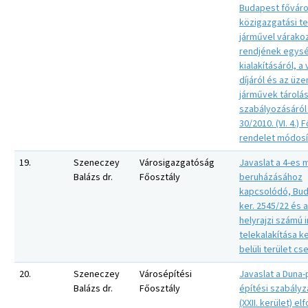
Budapest fővár
közigazgatási te
járművel várako
rendjének egys
kialakításáról, a
díjáról és az üz
járművek tárolá
szabályozásáról
30/2010. (VI. 4.) 
rendelet módosí
19.
Szeneczey
Városigazgatóság
Javaslat a 4-es 
Balázs dr.
Főosztály
beruházásához
kapcsolódó, Buda
ker. 2545/22 és 
helyrajzi számú 
telekalakítása k
belüli terület cs
20.
Szeneczey
Városépítési
Javaslat a Duna-
Balázs dr.
Főosztály
építési szabályza
(XXII. kerület) e