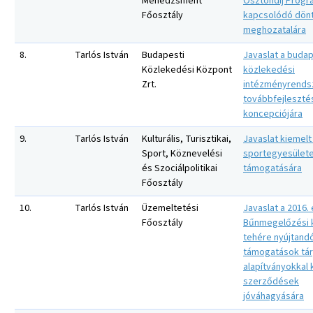
Menedzsment
Ösztöndíj Prog
Főosztály
kapcsolódó dön
meghozatalára
8.
Tarlós István
Budapesti
Javaslat a budap
Közlekedési Központ
közlekedési
Zrt.
intézményrends
továbbfejleszt
koncepciójára
9.
Tarlós István
Kulturális, Turisztikai,
Javaslat kiemelt
Sport, Köznevelési
sportegyesület
és Szociálpolitikai
támogatására
Főosztály
10.
Tarlós István
Üzemeltetési
Javaslat a 2016. 
Főosztály
Bűnmegelőzési 
tehére nyújtand
támogatások tá
alapítványokkal
szerződések
jóváhagyására