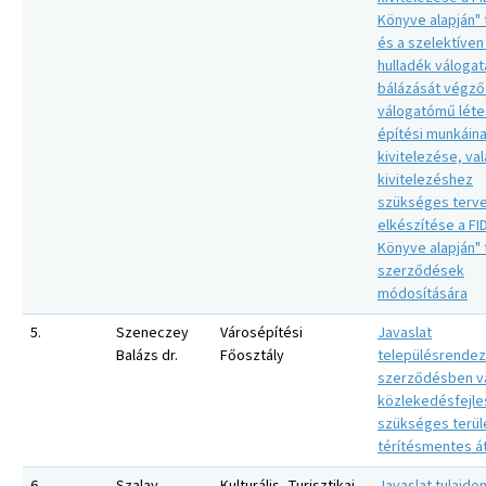
Könyve alapján" 
és a szelektíven
hulladék válogat
bálázását végző
válogatómű lét
építési munkáin
kivitelezése, val
kivitelezéshez
szükséges terv
elkészítése a FI
Könyve alapján" 
szerződések
módosítására
5.
Szeneczey
Városépítési
Javaslat
Balázs dr.
Főosztály
településrendez
szerződésben vá
közlekedésfejl
szükséges terül
térítésmentes á