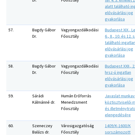
Dr.
Főosztály
tér 4. 3. emelet 
alatt található in
elővásárlási jog
gyakorlása
57.
Bagdy Gábor
Vagyongazdálkodási
Budapest XIX., L
Dr.
Főosztály
6., 8., 10. és 12.
található ingatla
elővásárlási jog
gyakorlása
58.
Bagdy Gábor
Vagyongazdálkodási
Budapest XXII., 
Dr.
Főosztály
hrsz-ú ingatlan
elővásárlási jog
gyakorlása
59.
Sárádi
Humán Erőforrás
Javaslat munkavá
Kálmánné dr.
Menedzsment
köztisztviselői
Főosztály
és illetménytrat
elengedésére
60.
Szeneczey
Városigazgatóság
1409/K-1600/K
Balázs dr.
Főosztály
sorszámozott