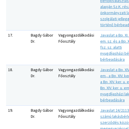
bérlőkiválasztás
alapján Sz.K. ré
önkormányzati l
szolgálati jelleg
történő bérbea
17.
Bagdy Gábor
Vagyongazdálkodási
Javaslat a Bp. XI. 
Dr.
Főosztály
em. sz. és a Bp. X
fsz. sz. alatti
nyugdíjasházi b
bérbeadására
18.
Bagdy Gábor
Vagyongazdálkodási
Javaslat a Bp. XIV.
Dr.
Főosztály
em., a Bp. XIV. ker
a Bp. XIV. ker. u. 
Bp. XIV. ker. u. em
nyugdíjasházi la
bérbeadására
19.
Bagdy Gábor
Vagyongazdálkodási
Javaslat 24/2113
Dr.
Főosztály
számú lakásbérl
szerződés közö
megegyezéssel 