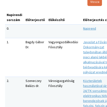
Vissza
Napirendi
sorszám
Előterjesztő
Előkészítő
Előterjesztés 
0.
Napirend
1.
Bagdy Gábor
Vagyongazdálkodási
Javaslat a Fővár
Dr.
Főosztály
Önkormányzat
tulajdonában áll
piaci alapú lakbé
alkalmazásával 
bérbeadására kií
pályázat eredm
2.
Szeneczey
Városigazgatóság
Közterületek
Balázs dr.
Főosztály
használatával jár
24/TK sorszámo
elektronikus hír
berendezések ü
felszíni, felszín a