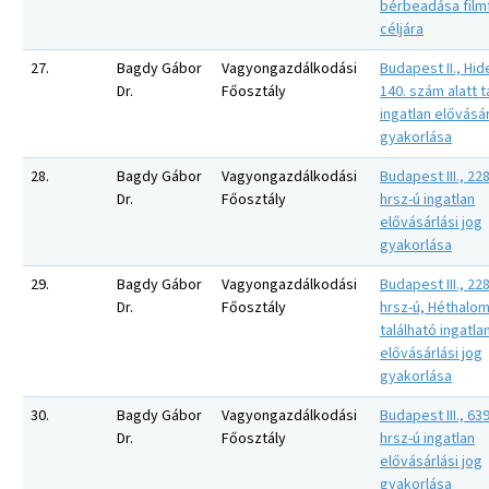
bérbeadása film
céljára
27.
Bagdy Gábor
Vagyongazdálkodási
Budapest II., Hid
Dr.
Főosztály
140. szám alatt t
ingatlan elővásár
gyakorlása
28.
Bagdy Gábor
Vagyongazdálkodási
Budapest III., 22
Dr.
Főosztály
hrsz-ú ingatlan
elővásárlási jog
gyakorlása
29.
Bagdy Gábor
Vagyongazdálkodási
Budapest III., 22
Dr.
Főosztály
hrsz-ú, Héthalo
található ingatla
elővásárlási jog
gyakorlása
30.
Bagdy Gábor
Vagyongazdálkodási
Budapest III., 63
Dr.
Főosztály
hrsz-ú ingatlan
elővásárlási jog
gyakorlása