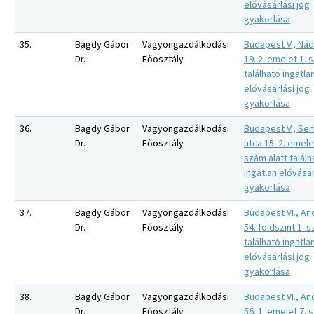
elővásárlási jog
gyakorlása
35.
Bagdy Gábor
Vagyongazdálkodási
Budapest V., Nád
Dr.
Főosztály
19. 2. emelet 1. 
található ingatla
elővásárlási jog
gyakorlása
36.
Bagdy Gábor
Vagyongazdálkodási
Budapest V., S
Dr.
Főosztály
utca 15. 2. emele
szám alatt találh
ingatlan elővásár
gyakorlása
37.
Bagdy Gábor
Vagyongazdálkodási
Budapest VI., An
Dr.
Főosztály
54. földszint 1. 
található ingatla
elővásárlási jog
gyakorlása
38.
Bagdy Gábor
Vagyongazdálkodási
Budapest VI., An
Dr.
Főosztály
56. 1. emelet 7. 