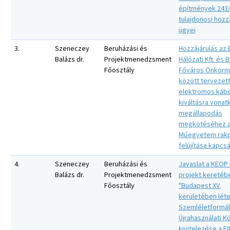
építmények 243
tulajdonosi hozzá
ügyei
3.
Szeneczey
Beruházási és
Hozzájárulás az
Balázs dr.
Projektmenedzsment
Hálózati Kft. és
Főosztály
Főváros Önkorm
között tervezett
elektromos káb
kiváltásra vonat
megállapodás
megkötéséhez 
Műegyetem rakp
felújítása kapcs
4.
Szeneczey
Beruházási és
Javaslat a KEOP I
Balázs dr.
Projektmenedzsment
projekt keretéb
Főosztály
"Budapest XV.
kerületében lét
Szemléletformál
Újrahasználati K
kivitelezése a F