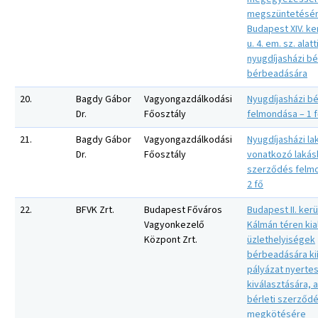
megszüntetésér
Budapest XIV. ker
u. 4. em. sz. alatt
nyugdíjasházi bé
bérbeadására
20.
Bagdy Gábor
Vagyongazdálkodási
Nyugdíjasházi b
Dr.
Főosztály
felmondása – 1 
21.
Bagdy Gábor
Vagyongazdálkodási
Nyugdíjasházi la
Dr.
Főosztály
vonatkozó lakás
szerződés felm
2 fő
22.
BFVK Zrt.
Budapest Főváros
Budapest II. kerü
Vagyonkezelő
Kálmán téren kia
Központ Zrt.
üzlethelyiségek
bérbeadására kií
pályázat nyerte
kiválasztására, 
bérleti szerződ
megkötésére