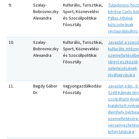
9.
Szalay-
Kulturális, Turisztikai,
Tulajdonosi hozz
Bobrovniczky
Sport, Köznevelési
kérése Carlo Ad
Alexandra
és Szociálpolitikai
Pallas Athéné
Főosztály
kútszobrának
restaurálásához
10.
Szalay-
Kulturális, Turisztikai,
Javaslat a szociá
Bobrovniczky
Sport, Köznevelési
kulturális intéz
Alexandra
és Szociálpolitikai
üzemeltetésébe
Főosztály
tárgyi eszközök
selejtezésének
jóváhagyására
11.
Bagdy Gábor
Vagyongazdálkodási
Javaslat a Bp., II.
Dr.
Főosztály
Széll Kálmán téri
szolgáltató épü
kialakított nyilv
illemhely bérbe
üzemeltetésére 
versenyeztetési 
lefolytatására