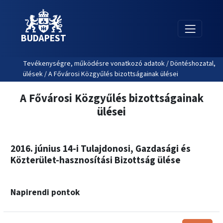
BUDAPEST
Tevékenységre, működésre vonatkozó adatok / Döntéshozatal,
ülések / A Fővárosi Közgyűlés bizottságainak ülései
A Fővárosi Közgyűlés bizottságainak
ülései
2016. június 14-i Tulajdonosi, Gazdasági és
Közterület-hasznosítási Bizottság ülése
Napirendi pontok