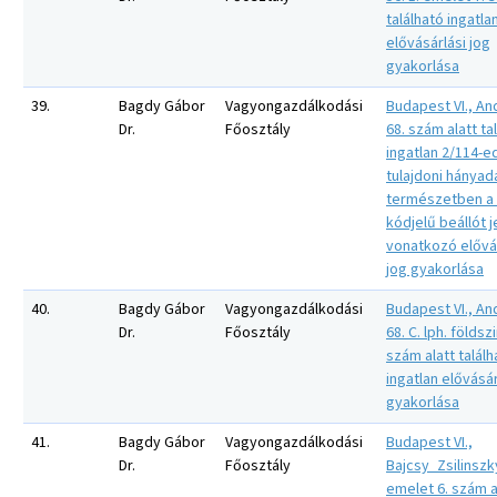
található ingatla
elővásárlási jog
gyakorlása
39.
Bagdy Gábor
Vagyongazdálkodási
Budapest VI., An
Dr.
Főosztály
68. szám alatt ta
ingatlan 2/114-e
tulajdoni hányad
természetben a
kódjelű beállót j
vonatkozó elővá
jog gyakorlása
40.
Bagdy Gábor
Vagyongazdálkodási
Budapest VI., An
Dr.
Főosztály
68. C. lph. földszi
szám alatt találh
ingatlan elővásár
gyakorlása
41.
Bagdy Gábor
Vagyongazdálkodási
Budapest VI.,
Dr.
Főosztály
Bajcsy_Zsilinszky
emelet 6. szám a