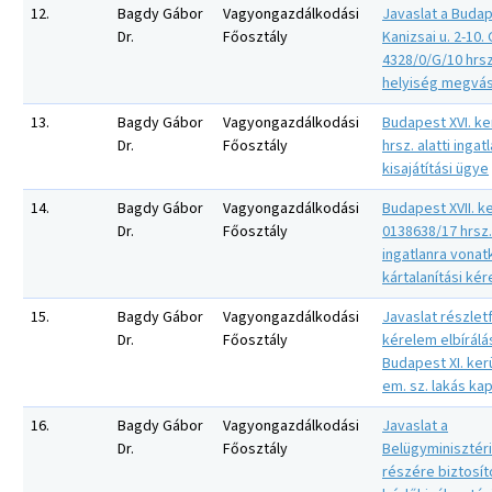
12.
Bagdy Gábor
Vagyongazdálkodási
Javaslat a Budape
Dr.
Főosztály
Kanizsai u. 2-10. 
4328/0/G/10 hrs
helyiség megvás
13.
Bagdy Gábor
Vagyongazdálkodási
Budapest XVI. ke
Dr.
Főosztály
hrsz. alatti ingat
kisajátítási ügye
14.
Bagdy Gábor
Vagyongazdálkodási
Budapest XVII. ke
Dr.
Főosztály
0138638/17 hrsz. 
ingatlanra vona
kártalanítási ké
15.
Bagdy Gábor
Vagyongazdálkodási
Javaslat részlet
Dr.
Főosztály
kérelem elbírálá
Budapest XI. kerü
em. sz. lakás ka
16.
Bagdy Gábor
Vagyongazdálkodási
Javaslat a
Dr.
Főosztály
Belügyminisztér
részére biztosít