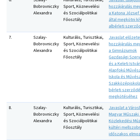
6.
Szalay-
Kulturális, Turisztikai,
Javaslat tulajdo
Bobrovniczky
Sport, Köznevelési
hozzájárulás me
Alexandra
és Szociálpolitikai
a Katona József
Főosztály
által megkötni k
albérleti szerz
7.
Szalay-
Kulturális, Turisztikai,
Javaslat előzet
Bobrovniczky
Sport, Köznevelési
hozzájárulás me
Alexandra
és Szociálpolitikai
a Gimnáziumok
Főosztály
Gazdasági Szer
és a Keleti Istvá
Alapfokú Művész
Iskola és Művés
Szakközépiskola
bérleti szerződ
megkötéséhez
8.
Szalay-
Kulturális, Turisztikai,
Javaslat a Városl
Bobrovniczky
Sport, Köznevelési
Magyar Műszaki
Alexandra
és Szociálpolitikai
Közlekedési Mú
Főosztály
kültéri mellszob
időszakos elmoz