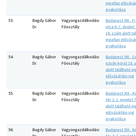
ingatlan elővásár
gyakorlása
53.
Bagdy Gábor
Vagyongazdálkodási
Budapest XIII., 
Dr.
Főosztály
utca 6. C. épület
16. szám alatt ta
ingatlan elővásár
gyakorlása
54.
Bagdy Gábor
Vagyongazdálkodási
Budapest XIII., S
Dr.
Főosztály
István körút 18.
alatt található in
elővásárlási jog
gyakorlása
55.
Bagdy Gábor
Vagyongazdálkodási
Budapest XIX., K
Dr.
Főosztály
tér 2. 1. emelet 
alatt található in
elővásárlási jog
gyakorlása
56.
Bagdy Gábor
Vagyongazdálkodási
Budapest XIX., K