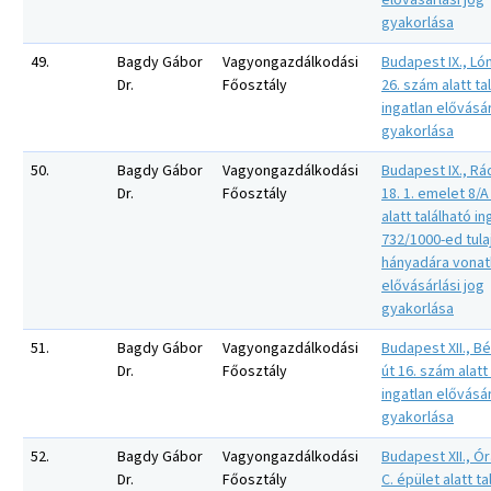
elővásárlási jog
gyakorlása
49.
Bagdy Gábor
Vagyongazdálkodási
Budapest IX., Ló
Dr.
Főosztály
26. szám alatt ta
ingatlan elővásár
gyakorlása
50.
Bagdy Gábor
Vagyongazdálkodási
Budapest IX., Rá
Dr.
Főosztály
18. 1. emelet 8/
alatt található in
732/1000-ed tula
hányadára vona
elővásárlási jog
gyakorlása
51.
Bagdy Gábor
Vagyongazdálkodási
Budapest XII., Bé
Dr.
Főosztály
út 16. szám alatt
ingatlan elővásár
gyakorlása
52.
Bagdy Gábor
Vagyongazdálkodási
Budapest XII., Ór
Dr.
Főosztály
C. épület alatt ta