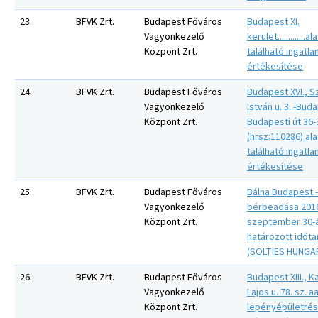
23.
BFVK Zrt.
Budapest Főváros
Budapest XI.
Vagyonkezelő
kerület.............al
Központ Zrt.
található ingatla
értékesítése
24.
BFVK Zrt.
Budapest Főváros
Budapest XVI., S
Vagyonkezelő
István u. 3. -Buda
Központ Zrt.
Budapesti út 36-
(hrsz:110286) ala
található ingatla
értékesítése
25.
BFVK Zrt.
Budapest Főváros
Bálna Budapest 
Vagyonkezelő
bérbeadása 201
Központ Zrt.
szeptember 30-á
határozott időt
(SOLTIES HUNGAR
26.
BFVK Zrt.
Budapest Főváros
Budapest XIII., 
Vagyonkezelő
Lajos u. 78. sz. aa
Központ Zrt.
lepényépületré