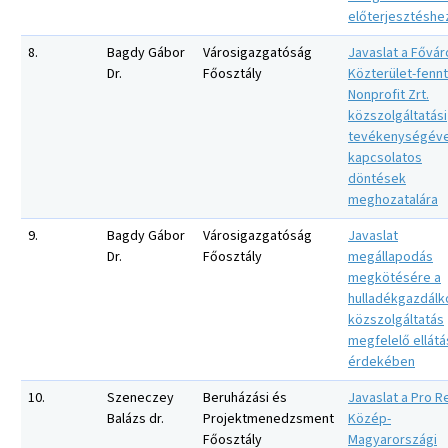
előterjesztéshe
8.
Bagdy Gábor
Városigazgatóság
Javaslat a Fővár
Dr.
Főosztály
Közterület-fennt
Nonprofit Zrt.
közszolgáltatási
tevékenységéve
kapcsolatos
döntések
meghozatalára
9.
Bagdy Gábor
Városigazgatóság
Javaslat
Dr.
Főosztály
megállapodás
megkötésére a
hulladékgazdálk
közszolgáltatás
megfelelő ellátá
érdekében
10.
Szeneczey
Beruházási és
Javaslat a Pro R
Balázs dr.
Projektmenedzsment
Közép-
Főosztály
Magyarországi