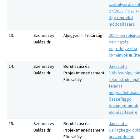
szabályairól szó
27/2013. (IV.28.) 
Kgy rendelet
módosítására
13.
Szeneczey
Aljegyző III Titkárság
2016. évi felújítá
Balázs dr.
beruházási
engedélyezési
okmányok III. üt
14.
Szeneczey
Beruházási és
Javaslat a
Balázs dr.
Projektmenedzsment
"Hűvösvölgyi tá
Főosztály
rekonstrukciója"
feladat
megvalósításáva
összefüggő
dokumentumok
előkészítésére
15.
Szeneczey
Beruházási és
Javaslat a
Balázs dr.
Projektmenedzsment
Csillaghegyi öbl
Főosztály
árvízvédelme