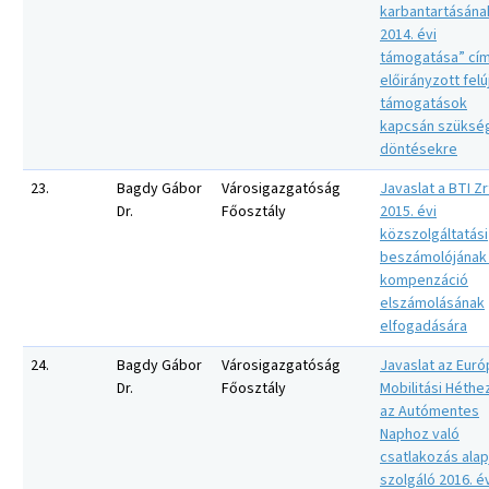
karbantartásána
2014. évi
támogatása” cí
előirányzott felúj
támogatások
kapcsán szüksé
döntésekre
23.
Bagdy Gábor
Városigazgatóság
Javaslat a BTI Zr
Dr.
Főosztály
2015. évi
közszolgáltatási
beszámolójának
kompenzáció
elszámolásának
elfogadására
24.
Bagdy Gábor
Városigazgatóság
Javaslat az Euró
Dr.
Főosztály
Mobilitási Héthe
az Autómentes
Naphoz való
csatlakozás alap
szolgáló 2016. é