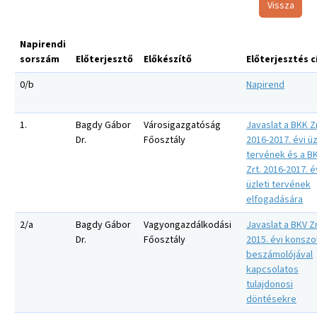
Vissza
Napirendi
sorszám
Előterjesztő
Előkészítő
Előterjesztés 
0/b
Napirend
1.
Bagdy Gábor
Városigazgatóság
Javaslat a BKK Zr
Dr.
Főosztály
2016-2017. évi üz
tervének és a B
Zrt. 2016-2017. é
üzleti tervének
elfogadására
2/a
Bagdy Gábor
Vagyongazdálkodási
Javaslat a BKV Zr
Dr.
Főosztály
2015. évi konszol
beszámolójával
kapcsolatos
tulajdonosi
döntésekre