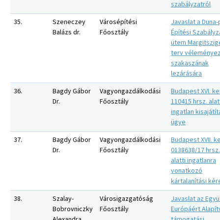
szabályzatról
35.
Szeneczey
Városépítési
Javaslat a Duna-
Balázs dr.
Főosztály
Építési Szabályza
ütem Margitszig
terv véleményez
szakaszának
lezárására
36.
Bagdy Gábor
Vagyongazdálkodási
Budapest XVI. ke
Dr.
Főosztály
110415 hrsz. alat
ingatlan kisajátít
ügye
37.
Bagdy Gábor
Vagyongazdálkodási
Budapest XVII. ke
Dr.
Főosztály
0138638/17 hrsz.
alatti ingatlanra
vonatkozó
kártalanítási ké
38.
Szalay-
Városigazgatóság
Javaslat az Együ
Bobrovniczky
Főosztály
Európáért Alapít
Alexandra
támogatási