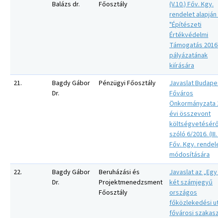
Balázs dr.
Főosztály
(V.10.) Főv. Kgy.
rendelet alapján
"Építészeti
Értékvédelmi
Támogatás 2016
pályázatának
kiírására
21.
Bagdy Gábor
Pénzügyi Főosztály
Javaslat Budape
Dr.
Főváros
Önkormányzata 
évi összevont
költségvetésérő
szóló 6/2016. (III.
Főv. Kgy. rendel
módosítására
22.
Bagdy Gábor
Beruházási és
Javaslat az „Egy
Dr.
Projektmenedzsment
két számjegyű
Főosztály
országos
főközlekedési u
fővárosi szakasz