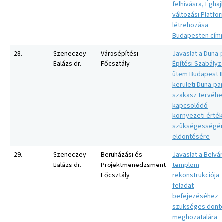
felhívásra, Éghaj
változási Platfo
létrehozása
Budapesten cím
28.
Szeneczey
Városépítési
Javaslat a Duna-
Balázs dr.
Főosztály
Építési Szabályzat
ütem Budapest II
kerületi Duna-par
szakasz tervéh
kapcsolódó
környezeti érté
szükségességé
eldöntésére
29.
Szeneczey
Beruházási és
Javaslat a Belvá
Balázs dr.
Projektmenedzsment
templom
Főosztály
rekonstrukciója
feladat
befejezéséhez
szükséges dönt
meghozatalára