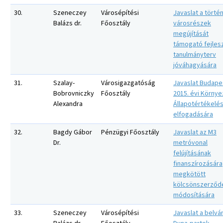
30.
Szeneczey
Városépítési
Javaslat a történ
Balázs dr.
Főosztály
városrészek
megújítását
támogató fejles
tanulmányterv
jóváhagyására
31.
Szalay-
Városigazgatóság
Javaslat Budape
Bobrovniczky
Főosztály
2015. évi Környe
Alexandra
Állapotértékelé
elfogadására
32.
Bagdy Gábor
Pénzügyi Főosztály
Javaslat az M3
Dr.
metróvonal
felújításának
finanszírozására
megkötött
kölcsönszerződ
módosítására
33.
Szeneczey
Városépítési
Javaslat a belvá