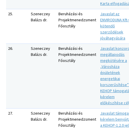
Karta elfogadás
25.
Szeneczey
Beruházási és
Javaslat az
Balázs dr.
Projektmenedzsment
ENVIRODUNA Kft-
Főosztály
kötendő
szerződések
jóváhagyására
26.
Szeneczey
Beruházási és
Javaslat konzor
Balázs dr.
Projektmenedzsment
megállapodás
Főosztály
megkötésére a
„Városháza
épületének
energetikai
korszerűsítése” 
KEHOP támogatá
kérelem
előkészítése cél
27.
Szeneczey
Beruházási és
Javaslat támoga
Balázs dr.
Projektmenedzsment
kérelem benyújt
Főosztály
a KEHOP-1.2.0 je