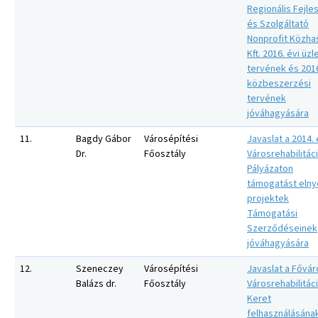
Regionális Fejle
és Szolgáltató
Nonprofit Közha
Kft. 2016. évi üzle
tervének és 2016
közbeszerzési
tervének
jóváhagyására
11.
Bagdy Gábor
Városépítési
Javaslat a 2014. 
Dr.
Főosztály
Városrehabilitác
Pályázaton
támogatást elny
projektek
Támogatási
Szerződéseinek
jóváhagyására
12.
Szeneczey
Városépítési
Javaslat a Fővár
Balázs dr.
Főosztály
Városrehabilitác
Keret
felhasználásána