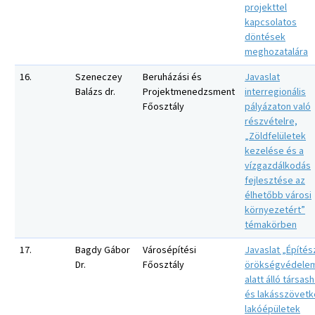
projekttel
kapcsolatos
döntések
meghozatalára
16.
Szeneczey
Beruházási és
Javaslat
Balázs dr.
Projektmenedzsment
interregionális
Főosztály
pályázaton való
részvételre,
„Zöldfelületek
kezelése és a
vízgazdálkodás
fejlesztése az
élhetőbb városi
környezetért”
témakörben
17.
Bagdy Gábor
Városépítési
Javaslat „Építés
Dr.
Főosztály
örökségvédele
alatt álló társas
és lakásszövetk
lakóépületek