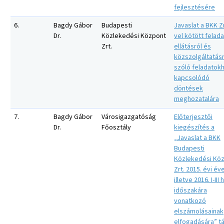
fejlesztésére
6.
Bagdy Gábor
Budapesti
Javaslat a BKK Zr
Dr.
Közlekedési Központ
vel kötött felada
Zrt.
ellátásról és
közszolgáltatásr
szóló feladatok
kapcsolódó
döntések
meghozatalára
7.
Bagdy Gábor
Városigazgatóság
Előterjesztői
Dr.
Főosztály
kiegészítés a
„Javaslat a BKK
Budapesti
Közlekedési Kö
Zrt. 2015. évi év
illetve 2016. I-III 
időszakára
vonatkozó
elszámolásainak
elfogadására” t