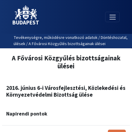
BUDAPEST
Tevékenységre, működésre vonatkozó adatok / Döntéshozatal,
ülések / A Fővárosi Közgyűlés bizottságainak ülései
A Fővárosi Közgyűlés bizottságainak
ülései
2016. június 6-i Városfejlesztési, Közlekedési és
Környezetvédelmi Bizottság ülése
Napirendi pontok