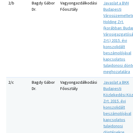
2/b
Bagdy Gábor
Vagyongazdálkodási
Javaslat a BVH
Dr.
Főosztály
Budapesti
Városüzemeltet
Holding Zrt.
(korábban: Buda
Városigazgatós
Zrt.) 2015. évi
konszolidált
beszámolójával
kapcsolatos
tulajdonosi dön
meghozatalára
2/c
Bagdy Gábor
Vagyongazdálkodási
Javaslat a BKK
Dr.
Főosztály
Budapesti
Közlekedési Kö
Zrt. 2015. évi
konszolidált
beszámolójával
kapcsolatos
tulajdonosi
döntésekre