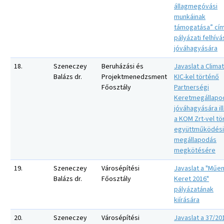
állagmegóvási
munkáinak
támogatása” cí
pályázati felhívá
jóváhagyására
18.
Szeneczey
Beruházási és
Javaslat a Clima
Balázs dr.
Projektmenedzsment
KIC-kel történő
Főosztály
Partnerségi
Keretmegállapo
jóváhagyására il
a KOM Zrt-vel tö
együttműködési
megállapodás
megkötésére
19.
Szeneczey
Városépítési
Javaslat a "Műe
Balázs dr.
Főosztály
Keret 2016"
pályázatának
kiírására
20.
Szeneczey
Városépítési
Javaslat a 37/20