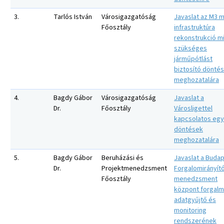
3.
Tarlós István
Városigazgatóság
Javaslat az M3 
Főosztály
infrastruktúra
rekonstrukció mi
szükséges
járműpótlást
biztosító dönté
meghozatalára
4.
Bagdy Gábor
Városigazgatóság
Javaslat a
Dr.
Főosztály
Városligettel
kapcsolatos eg
döntések
meghozatalára
5.
Bagdy Gábor
Beruházási és
Javaslat a Budap
Dr.
Projektmenedzsment
Forgalomirányító
Főosztály
menedzsment
központ forgalm
adatgyűjtő és
monitoring
rendszerének