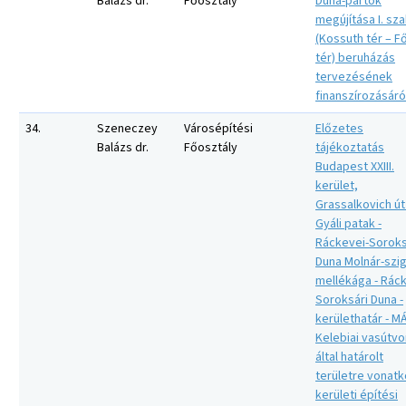
Balázs dr.
Főosztály
Duna-partok
megújítása I. sz
(Kossuth tér – 
tér) beruházás
tervezésének
finanszírozásáró
34.
Szeneczey
Városépítési
Előzetes
Balázs dr.
Főosztály
tájékoztatás
Budapest XXIII.
kerület,
Grassalkovich út
Gyáli patak -
Ráckevei-Soroks
Duna Molnár-szig
mellékága - Ráck
Soroksári Duna -
kerülethatár - M
Kelebiai vasútvo
által határolt
területre vonat
kerületi építési