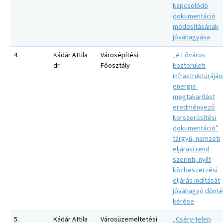
kapcsolódó
dokumentáció
módosításának
jóváhagyása
4.
Kádár Attila
Városépítési
„A Főváros
dr.
Főosztály
közterületi
infrastruktúrájá
energia-
megtakarítást
eredményező
korszerűsítési
dokumentáció”
tárgyú, nemzeti
eljárási rend
szerinti, nyílt
közbeszerzési
eljárás indítását
jóváhagyó dönt
kérése
5.
Kádár Attila
Városüzemeltetési
„Cséry-telep