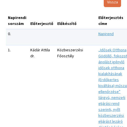
Vissza
Napirendi
Előterjesztés
sorszám
Előterjesztő
Előkészítő
címe
0.
Napirend
1.
Kádár Attila
Közbeszerzési
„Idősek Otthona
dr.
Főosztály
Gödöllő, fokozot
ápolást igénylő
idősek otthona
kialakításának
(Erdőkertes
kiváltása) műsza
ellenőrzése”
tárgyú, nemzeti
eljárási rend
szerinti, nyílt
közbeszerzési
eljárást lezáró