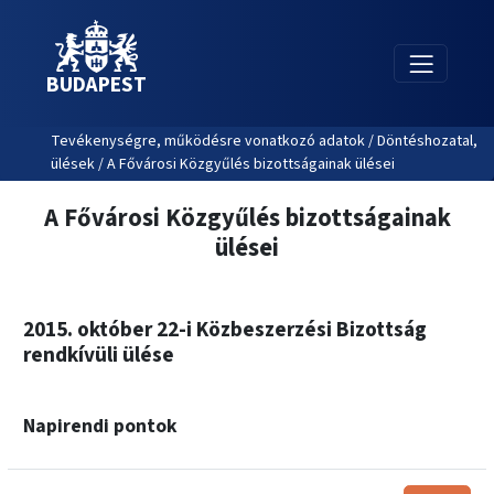
BUDAPEST
Tevékenységre, működésre vonatkozó adatok / Döntéshozatal,
ülések / A Fővárosi Közgyűlés bizottságainak ülései
A Fővárosi Közgyűlés bizottságainak
ülései
2015. október 22-i Közbeszerzési Bizottság
rendkívüli ülése
Napirendi pontok