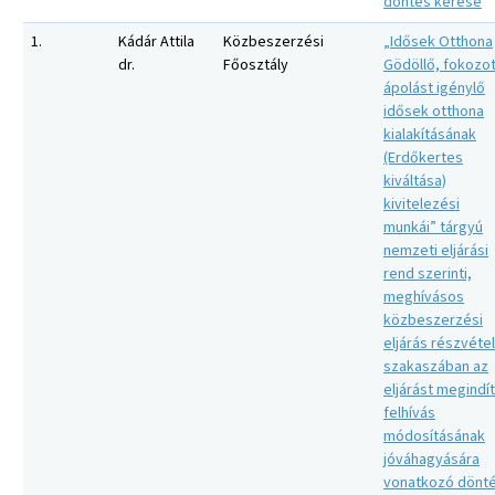
döntés kérése
1.
Kádár Attila
Közbeszerzési
„Idősek Otthona
dr.
Főosztály
Gödöllő, fokozot
ápolást igénylő
idősek otthona
kialakításának
(Erdőkertes
kiváltása)
kivitelezési
munkái” tárgyú
nemzeti eljárási
rend szerinti,
meghívásos
közbeszerzési
eljárás részvétel
szakaszában az
eljárást megindí
felhívás
módosításának
jóváhagyására
vonatkozó dönt