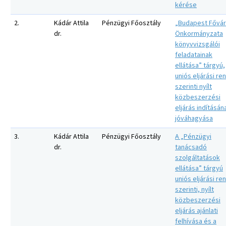
kérése
2.
Kádár Attila
Pénzügyi Főosztály
„Budapest Fővá
dr.
Önkormányzata
könyvvizsgálói
feladatainak
ellátása” tárgyú,
uniós eljárási re
szerinti nyílt
közbeszerzési
eljárás indításán
jóváhagyása
3.
Kádár Attila
Pénzügyi Főosztály
A „Pénzügyi
dr.
tanácsadó
szolgáltatások
ellátása” tárgyú
uniós eljárási re
szerinti, nyílt
közbeszerzési
eljárás ajánlati
felhívása és a