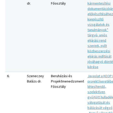
dr.
Főosztály
kármentesítési
dokumentációjá
előkészítéséhez
kiegészítő
vizsgálatok és
tanulmányok”
tárgyú, uniós
eljárási rend
szerinti, nyílt
közbeszerzési
eljárás indítását
jóváhagyó dönt
kérése
6.
Szeneczey
Beruházási és
Javaslat a KEOP I
Balázs dr.
Projektmenedzsment
projekt keretéb
Főosztály
létesítendő,
szelektíven
gyűjtött hulladé
válogatását és
bálázását végző