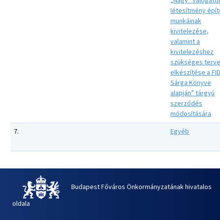
„Nagy” válogat
létesítmény épít
munkáinak
kivitelezése,
valamint a
kivitelezéshez
szükséges terv
elkészítése a FI
Sárga Könyve
alapján” tárgyú
szerződés
módosítására
7.
Egyéb
Budapest Főváros Önkormányzatának hivatalos
oldala