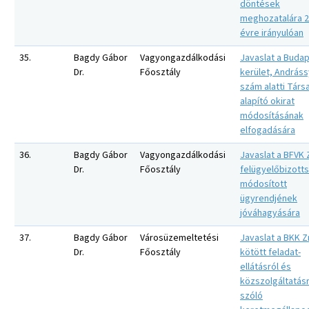
döntések
meghozatalára 2
évre irányulóan
35.
Bagdy Gábor
Vagyongazdálkodási
Javaslat a Budap
Dr.
Főosztály
kerület, Andrássy
szám alatti Társ
alapító okirat
módosításának
elfogadására
36.
Bagdy Gábor
Vagyongazdálkodási
Javaslat a BFVK Z
Dr.
Főosztály
felügyelőbizott
módosított
ügyrendjének
jóváhagyására
37.
Bagdy Gábor
Városüzemeltetési
Javaslat a BKK Zr
Dr.
Főosztály
kötött feladat-
ellátásról és
közszolgáltatásr
szóló