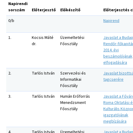
Napirendi
sorszám
Előterjesztő
Előkészítő
Előterjesztés 
0/b
Napirend
1.
Kocsis Máté
Üzemeltetési
Javaslat a Budap
dr.
Főosztály
Rendőr-főkapit
2014. évi
beszámolójának
elfogadására
2.
Tarlós István
Szervezési és
Javaslat bizotts
Informatikai
tagcserére
Főosztály
3.
Tarlós István
Humán Erőforrás
Javaslat a Fővár
Menedzsment
Roma Oktatási é
Főosztály
Kulturális Közpo
igazgatójának
megbízására
4.
Tarlós István
Üzemeltetési
Javaslat a Buda