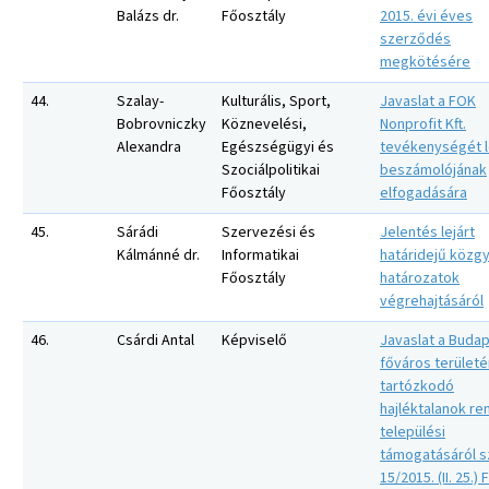
Balázs dr.
Főosztály
2015. évi éves
szerződés
megkötésére
44.
Szalay-
Kulturális, Sport,
Javaslat a FOK
Bobrovniczky
Köznevelési,
Nonprofit Kft.
Alexandra
Egészségügyi és
tevékenységét 
Szociálpolitikai
beszámolójának
Főosztály
elfogadására
45.
Sárádi
Szervezési és
Jelentés lejárt
Kálmánné dr.
Informatikai
határidejű közgy
Főosztály
határozatok
végrehajtásáról
46.
Csárdi Antal
Képviselő
Javaslat a Buda
főváros területé
tartózkodó
hajléktalanok ren
települési
támogatásáról s
15/2015. (II. 25.) 