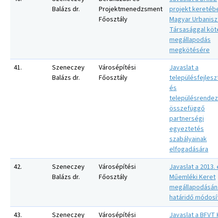
Balázs dr.
Projektmenedzsment
projekt keretéb
Főosztály
Magyar Urbaniszt
Társasággal kö
megállapodás
megkötésére
41.
Szeneczey
Városépítési
Javaslat a
Balázs dr.
Főosztály
településfejlesz
és
településrendez
összefüggő
partnerségi
egyeztetés
szabályainak
elfogadására
42.
Szeneczey
Városépítési
Javaslat a 2013. 
Balázs dr.
Főosztály
Műemléki Keret
megállapodásán
határidő módosí
43.
Szeneczey
Városépítési
Javaslat a BFVT K