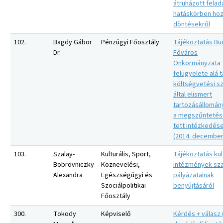
átruházott felad
hatáskörben hoz
döntésekről
102.
Bagdy Gábor
Pénzügyi Főosztály
Tájékoztatás Bu
Dr.
Főváros
Önkormányzata
felügyelete alá 
költségvetési s
által elismert
tartozásállomán
a megszűntetés
tett intézkedése
(2014. december
103.
Szalay-
Kulturális, Sport,
Tájékoztatás kul
Bobrovniczky
Köznevelési,
intézmények sz
Alexandra
Egészségügyi és
pályázatainak
Szociálpolitikai
benyújtásáról
Főosztály
300.
Tokody
Képviselő
Kérdés + válasz 