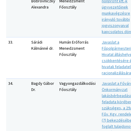
Bobrovniczky
Menedzsment
nonprofit kft.-k
Alexandra
Főosztály
ügyvezetőinek
munkavégzésre
irányuló további
jogviszonyaival
kapcsolatos dön
33.
Sárádi
Humán Erőforrás
Javaslat a
Kálmánné dr.
Menedzsment
Főpolgármester
Főosztály
Hivatal álláshely
csökkentésére é
hivatali feladate
racionalizálására
34.
Bagdy Gábor
Vagyongazdálkodási
Javaslat a Fővár
Dr.
Főosztály
Önkormányzat
lakásbérbeadási
feladata körébe
szükséges, a 29
Főv. Kgy. rendele
(7) bekezdéséb
foglalt tulajdono