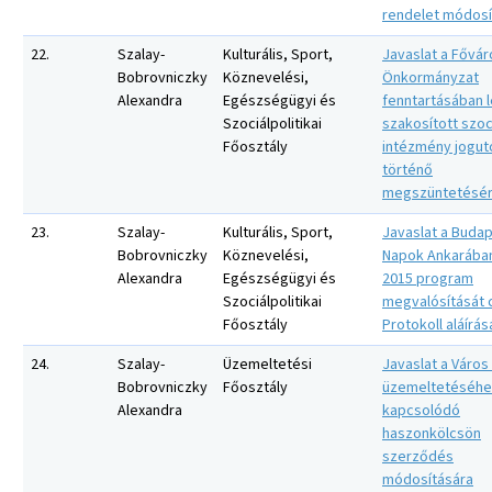
rendelet módosí
22.
Szalay-
Kulturális, Sport,
Javaslat a Fővár
Bobrovniczky
Köznevelési,
Önkormányzat
Alexandra
Egészségügyi és
fenntartásában 
Szociálpolitikai
szakosított szoc
Főosztály
intézmény jogut
történő
megszüntetésé
23.
Szalay-
Kulturális, Sport,
Javaslat a Buda
Bobrovniczky
Köznevelési,
Napok Ankarában
Alexandra
Egészségügyi és
2015 program
Szociálpolitikai
megvalósítását 
Főosztály
Protokoll aláírás
24.
Szalay-
Üzemeltetési
Javaslat a Város 
Bobrovniczky
Főosztály
üzemeltetéséhe
Alexandra
kapcsolódó
haszonkölcsön
szerződés
módosítására