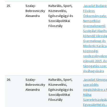
25.
Szalay-
Kulturális, Sport,
Javaslat Budape
Bobrovniczky
Köznevelési,
Főváros
Alexandra
Egészségügyi és
Önkormányzata 
Szociálpolitikai
Nemzetközi
Főosztály
Gyermekmentő
Szolgálat Alapít
kötendő Városlig
Gyermeknap és
Mindenki Karács
közösségi
rendezvényekre
irányuló 2015. év
támogatási sze
jóváhagyására
26.
Szalay-
Kulturális, Sport,
Javaslat támoga
Bobrovniczky
Köznevelési,
szerződés
Alexandra
Egészségügyi és
megkötésére a 
Szociálpolitikai
Máltai
Főosztály
Szeretetszolgál
Egyesülettel és 