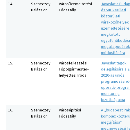
14.
Szeneczey
Városüzemeltetési
Javaslat a Budape
Balázs dr.
Főosztály
és VIII. kerületi
közterületi
várakozóhelyek
üzemeltetésére
megkötött
együttműködési
megállapodások
módosítására
15.
Szeneczey
Városfejlesztési
Javaslat tagok
Balázs dr.
Főpolgármester-
delegálására a 2
helyettesi Iroda
2020-as uniós
programozási i
operatív progra
monitoring
bizottságaiba
16.
Szeneczey
Városépítési
A „budapesti ra
Balázs dr.
Főosztály
komplex közterü
megújítása”
megnevezésű fe