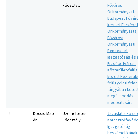
Főosztály
Főváros
Önkormányzata,
Budapest Főváros
kerület Erzsébe
Önkormányzata,
Fővárosi
Önkormányzati
Rendészeti
Igazgatóság és 
Erzsébetvárosi
Közterület-felüg
között közterüle
felügyeleti fela
tárgyában kötöt
megállapodás
módosítására
5.
Kocsis Máté
Üzemeltetési
Javaslat a Fővár
dr.
Főosztály
Katasztrófavéde
Igazgatóság
beszámolójának