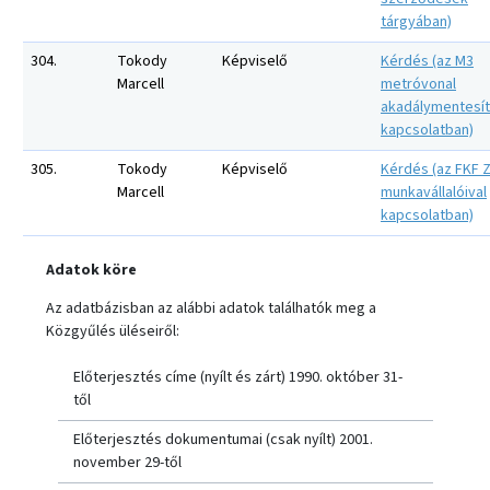
tárgyában)
304.
Tokody
Képviselő
Kérdés (az M3
Marcell
metróvonal
akadálymentesí
kapcsolatban)
305.
Tokody
Képviselő
Kérdés (az FKF Z
Marcell
munkavállalóival
kapcsolatban)
Adatok köre
Az adatbázisban az alábbi adatok találhatók meg a
Közgyűlés üléseiről:
Előterjesztés címe (nyílt és zárt) 1990. október 31-
től
Előterjesztés dokumentumai (csak nyílt) 2001.
november 29-től