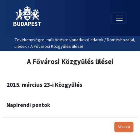
BUDAPEST
Tevékenységre, működésre vonatkozó adatok / Döntéshozatal,
ülések / A Fővárosi Közgyűlés ülései
A Fővárosi Közgyűlés ülései
2015. március 23-i Közgyűlés
Napirendi pontok
Vissza