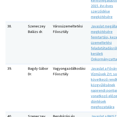
keretmegállapo
2015. évi éves
szerződése
megkötésére
38.
Szeneczey
Városüzemeltetési
Javaslat megáll
Balázs dr.
Főosztály
megkötésére
fenntartási, keze
üzemeltetési
feladatátadásról 
kerületi
Önkormányzatta
39.
Bagdy Gábor
Vagyongazdálkodási
Javaslat a Fővár
Dr.
Főosztály
Vízművek Zrt. s
következő rendk
közgyűlésének
napirendi pontja
vonatkozó előz
döntések
meghozatalára
40.
Szeneczey
Beruházási és
Javaslat a BKISZ