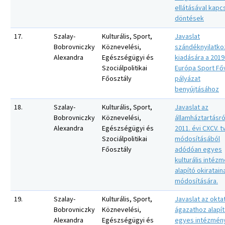
ellátásával kapc
döntések
17.
Szalay-
Kulturális, Sport,
Javaslat
Bobrovniczky
Köznevelési,
szándéknyilatko
Alexandra
Egészségügyi és
kiadására a 2019.
Szociálpolitikai
Európa Sport Fő
Főosztály
pályázat
benyújtásához
18.
Szalay-
Kulturális, Sport,
Javaslat az
Bobrovniczky
Köznevelési,
államháztartásró
Alexandra
Egészségügyi és
2011. évi CXCV. tv
Szociálpolitikai
módosításából
Főosztály
adódóan egyes
kulturális intéz
alapító okiratain
módosítására.
19.
Szalay-
Kulturális, Sport,
Javaslat az okta
Bobrovniczky
Köznevelési,
ágazathoz alapít
Alexandra
Egészségügyi és
egyes intézmén