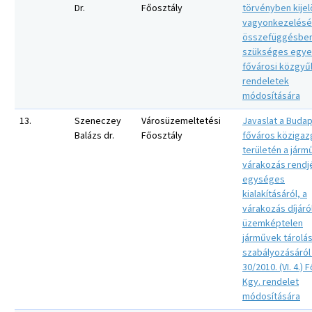
Dr.
Főosztály
törvényben kijel
vagyonkezelésé
összefüggésbe
szükséges egye
fővárosi közgyű
rendeletek
módosítására
13.
Szeneczey
Városüzemeltetési
Javaslat a Buda
Balázs dr.
Főosztály
főváros közigaz
területén a járm
várakozás rendj
egységes
kialakításáról, a
várakozás díjáró
üzemképtelen
járművek tárolá
szabályozásáról
30/2010. (VI. 4.) F
Kgy. rendelet
módosítására