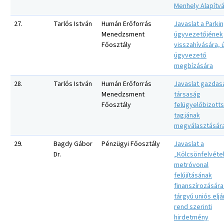
Menhely Alapítv
27.
Tarlós István
Humán Erőforrás
Javaslat a Parkin
Menedzsment
ügyvezetőjének
Főosztály
visszahívására, ú
ügyvezető
megbízására
28.
Tarlós István
Humán Erőforrás
Javaslat gazdas
Menedzsment
társaság
Főosztály
felügyelőbizotts
tagjának
megválasztásár
29.
Bagdy Gábor
Pénzügyi Főosztály
Javaslat a
Dr.
„Kölcsönfelvéte
metróvonal
felújításának
finanszírozására
tárgyú uniós eljá
rend szerinti
hirdetmény