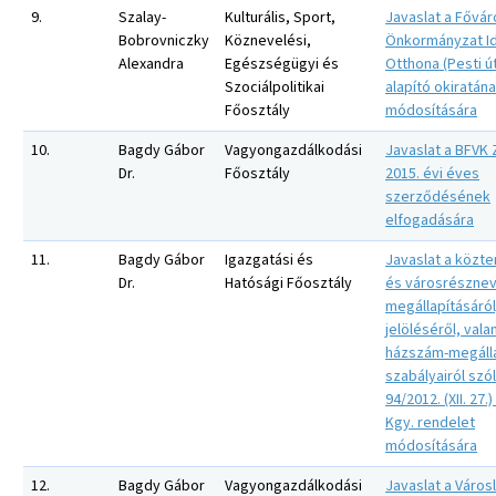
9.
Szalay-
Kulturális, Sport,
Javaslat a Fővár
Bobrovniczky
Köznevelési,
Önkormányzat I
Alexandra
Egészségügyi és
Otthona (Pesti ú
Szociálpolitikai
alapító okiratán
Főosztály
módosítására
10.
Bagdy Gábor
Vagyongazdálkodási
Javaslat a BFVK Z
Dr.
Főosztály
2015. évi éves
szerződésének
elfogadására
11.
Bagdy Gábor
Igazgatási és
Javaslat a közte
Dr.
Hatósági Főosztály
és városrészne
megállapításáról
jelöléséről, vala
házszám-megáll
szabályairól szó
94/2012. (XII. 27.)
Kgy. rendelet
módosítására
12.
Bagdy Gábor
Vagyongazdálkodási
Javaslat a Város