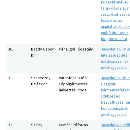
közzétételével i
tárgyalásos eljá
részvételi szaka
lezáró és az
ajánlattételi sza
indító döntések
meghozatalára
30.
Bagdy Gábor
Pénzügyi Főosztály
Javaslat a BKV Zr
Dr.
hitelszerződés
módosításainak
jóváhagyására
31.
Szeneczey
Városfejlesztési
Javaslat az Óbu
Balázs dr.
Főpolgármester-
Gázgyár
helyettesi Iroda
kármentesítésé
szükséges
beavatkozási te
koncepciójának
jóváhagyására
32.
Szalay-
Humán Erőforrás
Javaslat kulturál