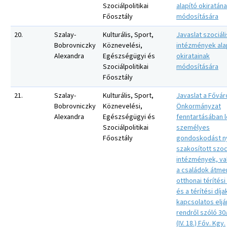
Szociálpolitikai
alapító okiratán
Főosztály
módosítására
20.
Szalay-
Kulturális, Sport,
Javaslat szociáli
Bobrovniczky
Köznevelési,
intézmények ala
Alexandra
Egészségügyi és
okiratainak
Szociálpolitikai
módosítására
Főosztály
21.
Szalay-
Kulturális, Sport,
Javaslat a Fővár
Bobrovniczky
Köznevelési,
Önkormányzat
Alexandra
Egészségügyi és
fenntartásában 
Szociálpolitikai
személyes
Főosztály
gondoskodást n
szakosított szoc
intézmények, va
a családok átme
otthonai térítési 
és a térítési díja
kapcsolatos eljá
rendről szóló 30
(IV. 18.) Főv. Kgy.