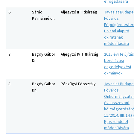
elfogadására
6.
Sárádi
Aljegyző II Titkárság
Javaslat Budape
Kálmánné dr.
Főváros
Főpolgármester
Hivatal alapító
okiratának
módosítására
7.
Bagdy Gábor
Aljegyző IV Titkárság
2015.évi felújítás
Dr.
beruházási
engedélyezési
okmányok
8.
Bagdy Gábor
Pénzügyi Főosztály
Javaslat Budape
Dr.
Főváros
Önkormányzata 
évi összevont
költségvetésérő
11/2014. (III. 14.)
Kgy. rendelet
módosítására