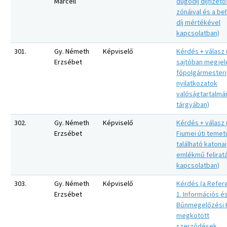
Marcell
dugódíj díjfizető
zónáival és a beh
díj mértékével
kapcsolatban)
301.
Gy. Németh
Képviselő
Kérdés + válasz 
Erzsébet
sajtóban megjel
főpolgármesteri
nyilatkozatok
valóságtartalmá
tárgyában)
302.
Gy. Németh
Képviselő
Kérdés + válasz 
Erzsébet
Fiumei úti teme
található katonai
emlékmű felirat
kapcsolatban)
303.
Gy. Németh
Képviselő
Kérdés (a Refere
Erzsébet
1. Információs é
Bűnmegelőzési K
megkötött
szerződések