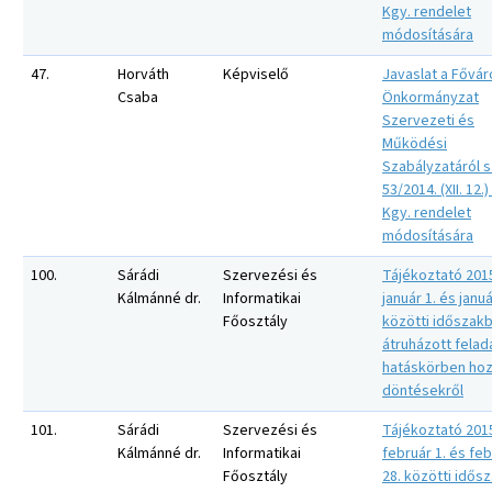
Kgy. rendelet
módosítására
47.
Horváth
Képviselő
Javaslat a Fővár
Csaba
Önkormányzat
Szervezeti és
Működési
Szabályzatáról s
53/2014. (XII. 12.)
Kgy. rendelet
módosítására
100.
Sárádi
Szervezési és
Tájékoztató 201
Kálmánné dr.
Informatikai
január 1. és januá
Főosztály
közötti időszak
átruházott felad
hatáskörben hoz
döntésekről
101.
Sárádi
Szervezési és
Tájékoztató 201
Kálmánné dr.
Informatikai
február 1. és fe
Főosztály
28. közötti idős