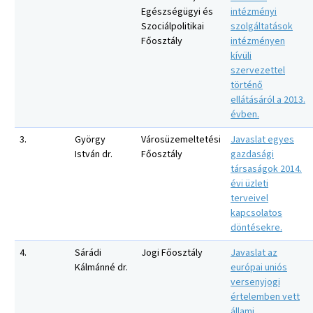
Egészségügyi és
intézményi
Szociálpolitikai
szolgáltatások
Főosztály
intézményen
kívüli
szervezettel
történő
ellátásáról a 2013.
évben.
3.
György
Városüzemeltetési
Javaslat egyes
István dr.
Főosztály
gazdasági
társaságok 2014.
évi üzleti
terveivel
kapcsolatos
döntésekre.
4.
Sárádi
Jogi Főosztály
Javaslat az
Kálmánné dr.
európai uniós
versenyjogi
értelemben vett
állami