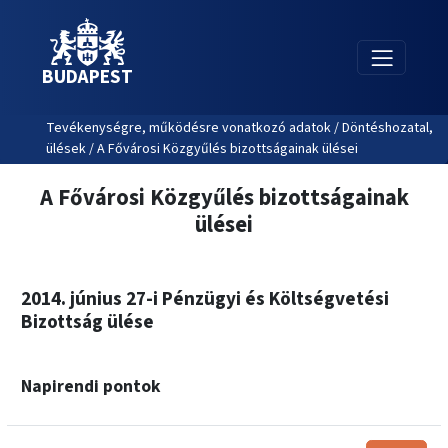
BUDAPEST
Tevékenységre, működésre vonatkozó adatok / Döntéshozatal,
ülések / A Fővárosi Közgyűlés bizottságainak ülései
A Fővárosi Közgyűlés bizottságainak
ülései
2014. június 27-i Pénzügyi és Költségvetési
Bizottság ülése
Napirendi pontok