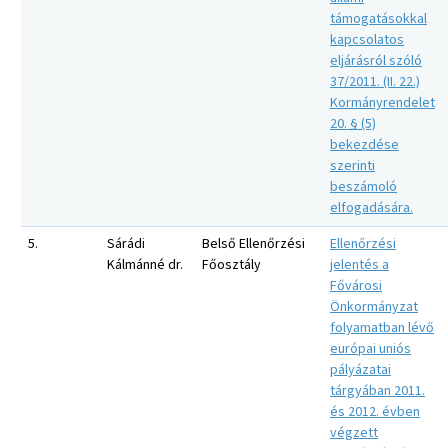
támogatásokkal
kapcsolatos
eljárásról szóló
37/2011. (II. 22.)
Kormányrendelet
20. § (5)
bekezdése
szerinti
beszámoló
elfogadására.
5.
Sárádi
Belső Ellenőrzési
Ellenőrzési
Kálmánné dr.
Főosztály
jelentés a
Fővárosi
Önkormányzat
folyamatban lévő
európai uniós
pályázatai
tárgyában 2011.
és 2012. évben
végzett