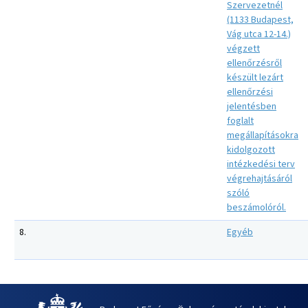
Szervezetnél
(1133 Budapest,
Vág utca 12-14.)
végzett
ellenőrzésről
készült lezárt
ellenőrzési
jelentésben
foglalt
megállapításokra
kidolgozott
intézkedési terv
végrehajtásáról
szóló
beszámolóról.
8.
Egyéb