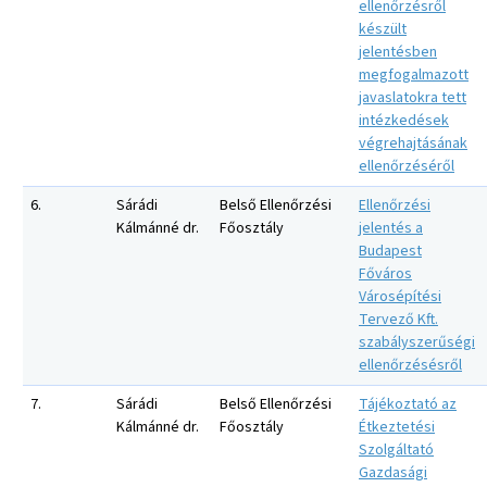
ellenőrzésről
készült
jelentésben
megfogalmazott
javaslatokra tett
intézkedések
végrehajtásának
ellenőrzéséről
6.
Sárádi
Belső Ellenőrzési
Ellenőrzési
Kálmánné dr.
Főosztály
jelentés a
Budapest
Főváros
Városépítési
Tervező Kft.
szabályszerűségi
ellenőrzésésről
7.
Sárádi
Belső Ellenőrzési
Tájékoztató az
Kálmánné dr.
Főosztály
Étkeztetési
Szolgáltató
Gazdasági