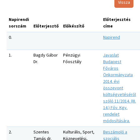
Vissza
Napirendi
Előterjesztés
sorszám
Előterjesztő
Előkészítő
címe
0.
Napirend
1.
Bagdy Gábor
Pénzügyi
Javaslat
Dr.
Főosztály
Budapest
Főváros
Önkormányzata
2014. évi
összevont
költségvetéséről
szóló 11/2014. (III.
14.) Főv. Kgy.
rendelet
módosítására.
2.
Szentes
Kulturális, Sport,
Beszámoló a
Tamás dr.
Köznevelési,
szociális