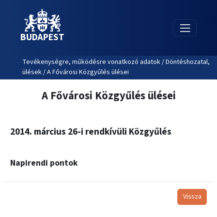
BUDAPEST
Tevékenységre, működésre vonatkozó adatok / Döntéshozatal,
ülések / A Fővárosi Közgyűlés ülései
A Fővárosi Közgyűlés ülései
2014. március 26-i rendkívüli Közgyűlés
Napirendi pontok
Vissza