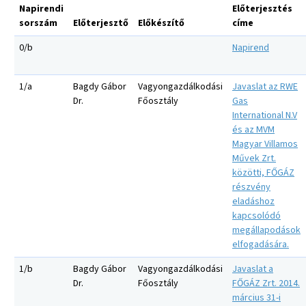
Napirendi
Előterjesztés
sorszám
Előterjesztő
Előkészítő
címe
0/b
Napirend
1/a
Bagdy Gábor
Vagyongazdálkodási
Javaslat az RWE
Dr.
Főosztály
Gas
International N.V
és az MVM
Magyar Villamos
Művek Zrt.
közötti, FŐGÁZ
részvény
eladáshoz
kapcsolódó
megállapodások
elfogadására.
1/b
Bagdy Gábor
Vagyongazdálkodási
Javaslat a
Dr.
Főosztály
FŐGÁZ Zrt. 2014.
március 31-i