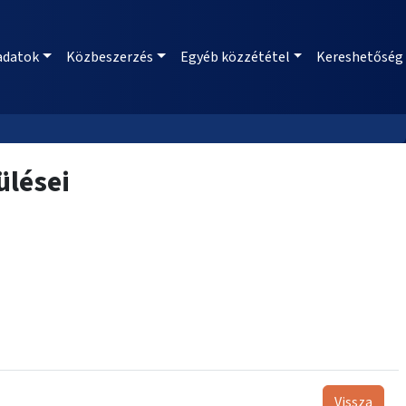
adatok
Közbeszerzés
Egyéb közzététel
Kereshetőség
ülései
Vissza