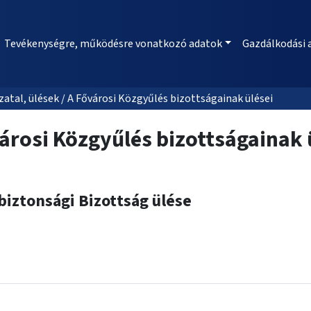
Tevékenységre, működésre vonatkozó adatok
Gazdálkodási 
al, ülések / A Fővárosi Közgyűlés bizottságainak ülései
árosi Közgyűlés bizottságainak 
biztonsági Bizottság ülése