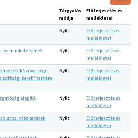
Tárgyalás
Előterjesztés és
módja
mellékletei
Nyílt
Előterjesztés és
mellékletei
. évi munkatervének
Nyílt
Előterjesztés és
mellékletei
Szervezetek Szövetsége
Nyílt
Előterjesztés és
izottsági keret" terhére
mellékletei
azgatóság alapító
Nyílt
Előterjesztés és
mellékletei
pcsolatos intézkedések
Nyílt
Előterjesztés és
mellékletei