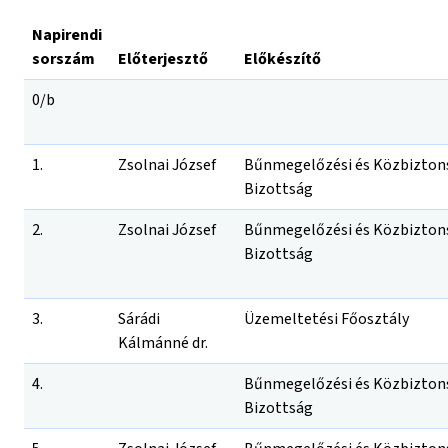
Napirendi
sorszám
Előterjesztő
Előkészítő
0/b
1.
Zsolnai József
Bűnmegelőzési és Közbizton
Bizottság
2.
Zsolnai József
Bűnmegelőzési és Közbizton
Bizottság
3.
Sárádi
Üzemeltetési Főosztály
Kálmánné dr.
4.
Bűnmegelőzési és Közbizton
Bizottság