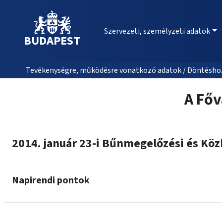
Szervezeti, személyzeti adatok
BUDAPEST
Tevékenységre, működésre vonatkozó adatok / Döntéshozat
A Főv
2014. január 23-i Bűnmegelőzési és Köz
Napirendi pontok