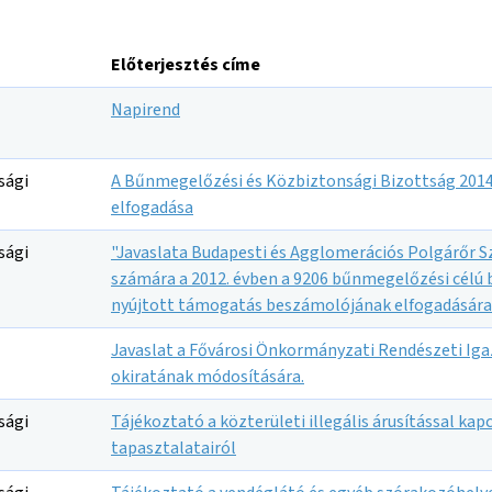
Előterjesztés címe
Napirend
sági
A Bűnmegelőzési és Közbiztonsági Bizottság 2014
elfogadása
sági
"Javaslata Budapesti és Agglomerációs Polgárőr 
számára a 2012. évben a 9206 bűnmegelőzési célú b
nyújtott támogatás beszámolójának elfogadására
Javaslat a Fővárosi Önkormányzati Rendészeti Ig
okiratának módosítására.
sági
Tájékoztató a közterületi illegális árusítással ka
tapasztalatairól