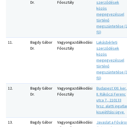
Dr.
Főosztály
szerződések
közös
megegyezéssel
történő
megszüntetése (
fő)
11.
Bagdy Gábor
Vagyongazdálkodási
Lakásbérleti
Dr.
Főosztály
szerződések
közös
megegyezéssel
történő
megszüntetése (
fő)
12.
Bagdy Gábor
Vagyongazdálkodási
Budapest XXI. ker.
Dr.
Főosztály
II. Rákóczi Ferenc
utca 7., 210133
hrsz. alatti ingatla
kisajátítási ügye.
13.
Bagdy Gábor
Vagyongazdálkodási
Javaslat a Főváro