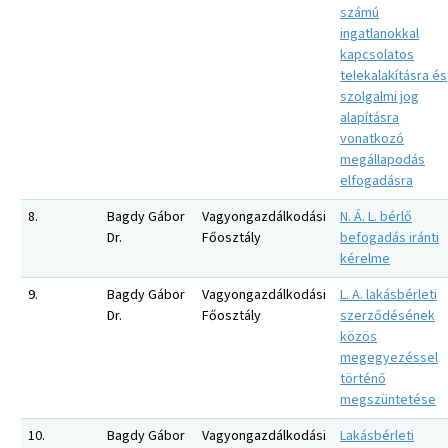
számú
ingatlanokkal
kapcsolatos
telekalakításra és
szolgalmi jog
alapításra
vonatkozó
megállapodás
elfogadásra
8.
Bagdy Gábor
Vagyongazdálkodási
N. Á. L. bérlő
Dr.
Főosztály
befogadás iránti
kérelme
9.
Bagdy Gábor
Vagyongazdálkodási
L. A. lakásbérleti
Dr.
Főosztály
szerződésének
közös
megegyezéssel
történő
megszüntetése
10.
Bagdy Gábor
Vagyongazdálkodási
Lakásbérleti