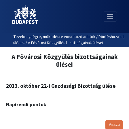
BUDAPEST
Tevékenységre, működésre vonatkozó adatok / Döntéshozatal,
ülések / A Fővárosi Közgyűlés bizottságainak ülései
A Fővárosi Közgyűlés bizottságainak
ülései
2013. október 22-i Gazdasági Bizottság ülése
Napirendi pontok
Vissza