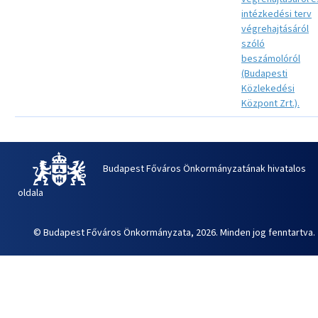
intézkedési terv
végrehajtásáról
szóló
beszámolóról
(Budapesti
Közlekedési
Központ Zrt.).
Budapest Főváros Önkormányzatának hivatalos
oldala
© Budapest Főváros Önkormányzata, 2026. Minden jog fenntartva.