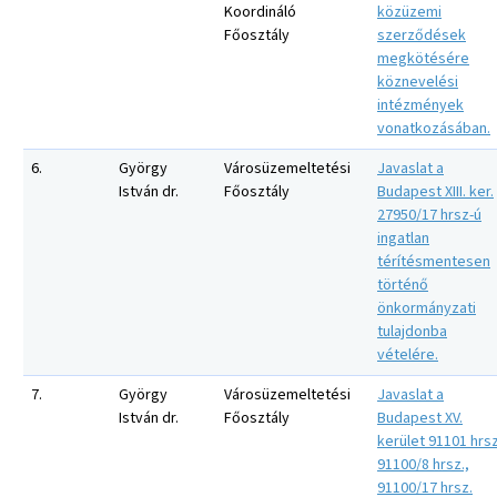
Koordináló
közüzemi
Főosztály
szerződések
megkötésére
köznevelési
intézmények
vonatkozásában.
6.
György
Városüzemeltetési
Javaslat a
István dr.
Főosztály
Budapest XIII. ker.
27950/17 hrsz-ú
ingatlan
térítésmentesen
történő
önkormányzati
tulajdonba
vételére.
7.
György
Városüzemeltetési
Javaslat a
István dr.
Főosztály
Budapest XV.
kerület 91101 hrsz
91100/8 hrsz.,
91100/17 hrsz.