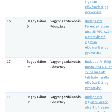
ingatlan
elővásárlási jog
gyakorlása
16.
Bagdy Gábor
Vagyongazdálkodási
Budapest V.,
Dr.
Főosztály
Ferenczy István
utca 28. VI/1. szá
alatt található
ingatlan
elővásárlási jog
gyakorlása
17.
Bagdy Gábor
Vagyongazdálkodási
Budapest V., Régi
Dr.
Főosztály
posta utca 4. III. e
27. szám alatt
található ingatlan
elővásárlási jog
gyakorlása
18.
Bagdy Gábor
Vagyongazdálkodási
Budapest V.,
Dr.
Főosztály
Vigyázó Ferenc
utca 3. I/4. szám