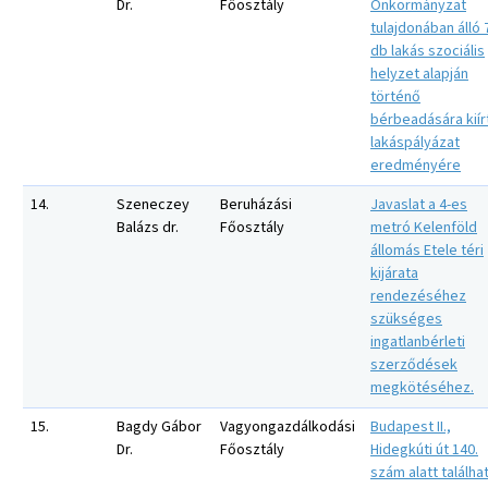
Dr.
Főosztály
Önkormányzat
tulajdonában álló 
db lakás szociális
helyzet alapján
történő
bérbeadására kiír
lakáspályázat
eredményére
14.
Szeneczey
Beruházási
Javaslat a 4-es
Balázs dr.
Főosztály
metró Kelenföld
állomás Etele téri
kijárata
rendezéséhez
szükséges
ingatlanbérleti
szerződések
megkötéséhez.
15.
Bagdy Gábor
Vagyongazdálkodási
Budapest II.,
Dr.
Főosztály
Hidegkúti út 140.
szám alatt találha