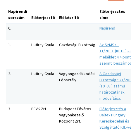
Napirendi
Előterjesztés
sorszám
Előterjesztő
Előkészítő
címe
0.
Napirend
1.
Hutiray Gyula
Gazdasági Bizottság
Az SzMSz –
11/2013. (III. 18.) – 
melléklet 4.4 pont
szerinti beszámol
2.
Hutiray Gyula
Vagyongazdálkodási
A Gazdasági
Főosztály
Bizottság 921/201
(10. 08.) számú
határozatának
módosítása.
3.
BFVK Zrt.
Budapest Főváros
Előterjesztés a
Vagyonkezelő
Baltex Hungary
Központ Zrt.
Kereskedelmi és
Szolgáltató Kft.-ve