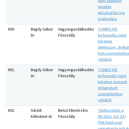
alatt található
ingatlan
elővásárlási jog
gyakorlása
800.
Bagdy Gábor
Vagyongazdálkodási
TOMRO Kft.
Dr.
Főosztály
befogadás iránti
kérelme
élelmiszer, deliká
bolt üzemeltetés
céljából.
801.
Bagdy Gábor
Vagyongazdálkodási
TOMRO Kft.
Dr.
Főosztály
befogadás iránti
kérelme nemzeti
dohánybolt
üzemeltetése
céljából
802.
Sárádi
Belső Ellenőrzési
Tájékoztatás a
Kálmánné dr.
Főosztály
95/2012. (10. 02.)
PEB határozat
végrehajtásáról é