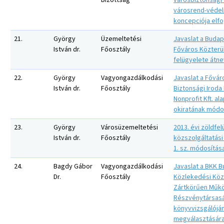
Bizottság
városbiztonsági
városrend-védel
koncepciója elf
21.
György
Üzemeltetési
Javaslat a Buda
István dr.
Főosztály
Főváros Közterü
felügyelete átn
22.
György
Vagyongazdálkodási
Javaslat a Fővár
István dr.
Főosztály
Biztonsági Irod
Nonprofit Kft. ala
okiratának módo
23.
György
Városüzemeltetési
2013. évi zöldfelü
István dr.
Főosztály
közszolgáltatás
1. sz. módosítás
24.
Bagdy Gábor
Vagyongazdálkodási
Javaslat a BKK B
Dr.
Főosztály
Közlekedési Kö
Zártkörűen Műk
Részvénytársas
könyvvizsgálójá
megválasztására