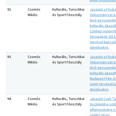
ének módosításá
92.
Csomós
Kulturális, Turisztikai
Javaslat a Fővár
Miklós
és Sport Főosztály
Önkormányzat tu
lévő egyszemély
kulturális ágaza
színházi nonprof
társaságok 2013. 
tervével kapcso
döntésekre.
93.
Csomós
Kulturális, Turisztikai
Javaslat a Fővár
Miklós
és Sport Főosztály
Önkormányzat tu
lévő egyszemély
kulturális ágaza
Budapest Film Zrt
üzleti tervével 
döntésekre.
94.
Csomós
Kulturális, Turisztikai
Javaslat Cseh T
Miklós
és Sport Főosztály
tiszteletére szo
elhelyezésére a X
Gellért téren.