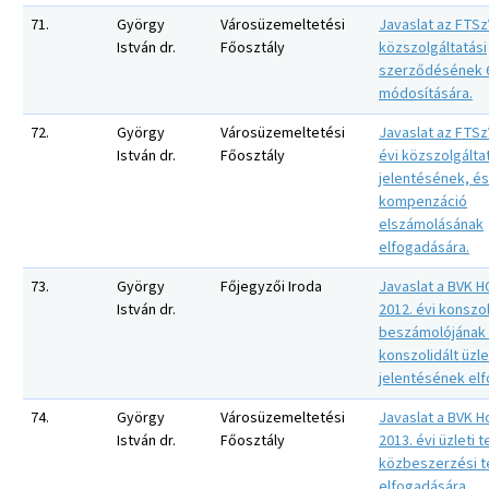
71.
György
Városüzemeltetési
Javaslat az FTSzV
István dr.
Főosztály
közszolgáltatási
szerződésének 6
módosítására.
72.
György
Városüzemeltetési
Javaslat az FTSzV
István dr.
Főosztály
évi közszolgálta
jelentésének, és
kompenzáció
elszámolásának
elfogadására.
73.
György
Főjegyzői Iroda
Javaslat a BVK H
István dr.
2012. évi konszo
beszámolójának
konszolidált üzle
jelentésének el
74.
György
Városüzemeltetési
Javaslat a BVK Ho
István dr.
Főosztály
2013. évi üzleti 
közbeszerzési t
elfogadására.