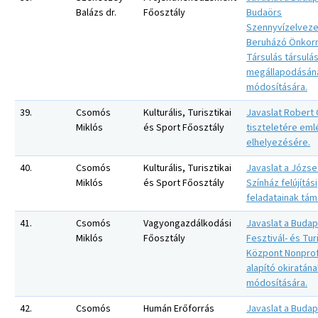
Balázs dr.
Főosztály
Budaörs
Szennyvízelveze
Beruházó Önkor
Társulás társulás
megállapodásán
módosítására.
39.
Csomós
Kulturális, Turisztikai
Javaslat Robert
Miklós
és Sport Főosztály
tiszteletére eml
elhelyezésére.
40.
Csomós
Kulturális, Turisztikai
Javaslat a József
Miklós
és Sport Főosztály
Színház felújítási
feladatainak tám
41.
Csomós
Vagyongazdálkodási
Javaslat a Budap
Miklós
Főosztály
Fesztivál- és Tur
Központ Nonprofi
alapító okiratán
módosítására.
42.
Csomós
Humán Erőforrás
Javaslat a Budap