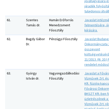
jóváhagyására és
járadék folyósít
tulajdonosi átvál
61.
Szentes
Humán Erőforrás
Javaslat intézm
Tamás dr.
Menedzsment
felmentésére, új
Főosztály
kiírására.
62.
Bagdy Gábor
Pénzügyi Főosztály
Javaslat Budape
Dr.
Önkormányzata 2
összevont
költségvetésérő
21/2013. (III. 20.)
rendelet módosí
63.
György
Vagyongazdálkodási
Javaslat a Fővár
István dr.
Főosztály
Vízművek Zrt. é
Kft. fúziója kapc
Fővárosi Önkor
BKSZT Kft.-ben f
üzletrészének a
Vízművek Zrt. r