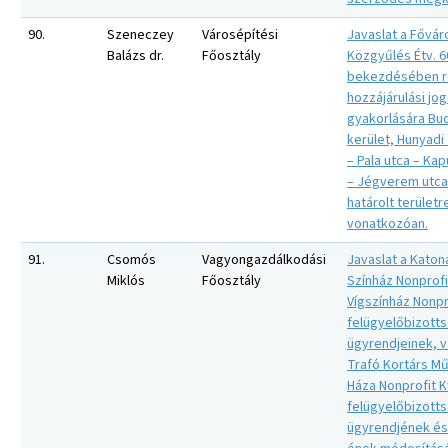
90.
Szeneczey
Városépítési
Javaslat a Fővár
Balázs dr.
Főosztály
Közgyűlés Étv. 60
bekezdésében r
hozzájárulási jo
gyakorlására Bud
kerület, Hunyadi
– Pala utca – Kap
– Jégverem utca 
határolt területr
vonatkozóan.
91.
Csomós
Vagyongazdálkodási
Javaslat a Katon
Miklós
Főosztály
Színház Nonprofit
Vígszínház Nonpro
felügyelőbizotts
ügyrendjeinek, v
Trafó Kortárs M
Háza Nonprofit Kf
felügyelőbizotts
ügyrendjének é