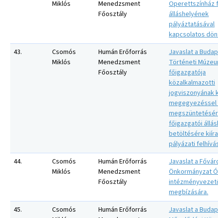
Miklós
Menedzsment
Operettszínház 
Főosztály
álláshelyének
pályáztatásával
kapcsolatos dön
43.
Csomós
Humán Erőforrás
Javaslat a Budap
Miklós
Menedzsment
Történeti Múze
Főosztály
főigazgatója
közalkalmazotti
jogviszonyának 
megegyezéssel 
megszüntetésér
főigazgatói állás
betöltésére kiír
pályázati felhívá
44.
Csomós
Humán Erőforrás
Javaslat a Fővár
Miklós
Menedzsment
Önkormányzat Ó
Főosztály
intézményvezet
megbízására.
45.
Csomós
Humán Erőforrás
Javaslat a Budap