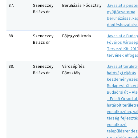
87.
Szeneczey
Beruházási Főosztály
Javaslat a peste
Balázs dr.
gyűjtőcsatorna
beruházással ka
döntéshozatalra
88.
Szeneczey
Főjegyzői Iroda
Javaslat a Buda
Balázs dr.
Főváros Városép
Tervező Kft. 2013
tervének elfoga
89.
Szeneczey
Városépítési
Javaslat terület
Balázs dr.
Főosztály
hatósági eljárás
kezdeményezés
Budapest XI. kerü
Budaörsi út – Al
– Felső Örsöd utc
határolt területr
vonatkozóan, val
térség fejleszté
vonatkozó
településrendez
szerződés megk