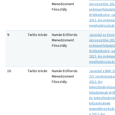
Menedzsment
ügyvezetője 2012
Főosztály
prémiumfeladata
értékelésére, va
2013. évi prémi
meghatározásár
9.
Tarlós István
Humán Erőforrás
Javaslat az Envir
Menedzsment
ügyvezetője 2012
Főosztály
prémiumfeladata
értékelésére, va
2013. évi prémi
meghatározásár
10.
Tarlós István
Humán Erőforrás
Javaslat a BKK Zr
Menedzsment
Zrt. vezérigazga
Főosztály
2012. évi
teljesítményköv
feladatainak ért
és teljesítmény
kifizetésének
engedélyezésére
a 2013. évi