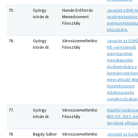
75.
György
Humán Erőforrás
Javaslat a BVK Ho
István dr.
Menedzsment
vezérigazgatója 
Főosztály
prémiumfeladata
kitűzésére.
76.
György
Városüzemeltetési
Javaslat az ELMŰ
István dr.
Főosztály
Kft.-vel kötendő
igénybevételi
megállapodás
jóváhagyására a
kormányzati be
megvalósuló Wign
Kutatóközpont
Adatközpontja
vonatkozásában
77.
György
Városüzemeltetési
Alapítói határoza
István dr.
Főosztály
BKV Zrt. 2013. évi
tervének elfoga
78.
Bagdy Gábor
Városüzemeltetési
Javaslat az Euró