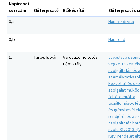
Napirendi
sorszám
Előterjesztő
Előkészítő
Előterjesztés 
0/a
Napirendi vita
0/b
Napirend
1.
Tarlós István
Városüzemeltetési
Javaslat a szemé
Főosztály
végzett személys
szolgáltatás és 
személytaxi-szol
közvetítő és sz
szolgálat műkö
feltételeiről, a
taxiállomások lé
és igénybevéte
rendjéről és a s
szolgáltatás hat
szóló 31/2013. (IV
Kgy. rendelet el