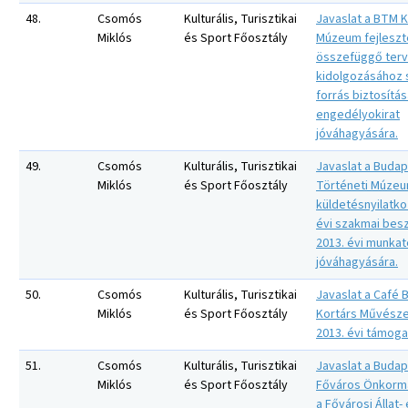
48.
Csomós
Kulturális, Turisztikai
Javaslat a BTM Ki
Miklós
és Sport Főosztály
Múzeum fejleszt
összefüggő ter
kidolgozásához
forrás biztosítá
engedélyokirat
jóváhagyására.
49.
Csomós
Kulturális, Turisztikai
Javaslat a Budap
Miklós
és Sport Főosztály
Történeti Múze
küldetésnyilatko
évi szakmai bes
2013. évi munka
jóváhagyására.
50.
Csomós
Kulturális, Turisztikai
Javaslat a Café
Miklós
és Sport Főosztály
Kortárs Művészet
2013. évi támoga
51.
Csomós
Kulturális, Turisztikai
Javaslat a Buda
Miklós
és Sport Főosztály
Főváros Önkorm
a Fővárosi Állat-