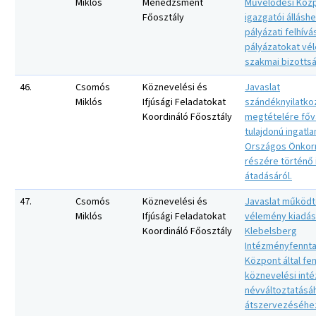
Miklós
Menedzsment
Művelődési Köz
Főosztály
igazgatói állásh
pályázati felhívá
pályázatokat v
szakmai bizottsá
46.
Csomós
Köznevelési és
Javaslat
Miklós
Ifjúsági Feladatokat
szándéknyilatko
Koordináló Főosztály
megtételére főv
tulajdonú ingatl
Országos Önkor
részére történő
átadásáról.
47.
Csomós
Köznevelési és
Javaslat működt
Miklós
Ifjúsági Feladatokat
vélemény kiadás
Koordináló Főosztály
Klebelsberg
Intézményfennta
Központ által fe
köznevelési int
névváltoztatásá
átszervezéséhe