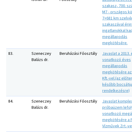
szakasz, 700. sz
M7 - országos kö
7+681 km szelvé
szakaszával érin
ingatlanokkal ka
megállapodás
megkötésére.
83.
Szeneczey
Beruházási Főosztály
Javaslat a 2013.
Balázs dr.
vonatkozó éves
megállapodás
megkötésére az
Kft.-vel.(az előt
később bocsátj
rendelkezésre)
84.
Szeneczey
Beruházási Főosztály
Javaslat komple
Balázs dr.
próbaüzem lefol
vonatkozó megá
megkötésére a F
Vízművek Zrt.-ve