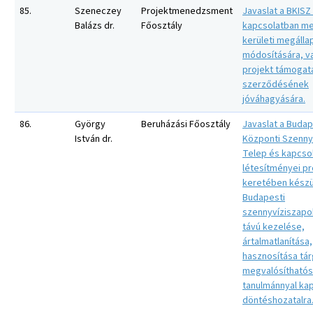
85.
Szeneczey
Projektmenedzsment
Javaslat a BKISZ
Balázs dr.
Főosztály
kapcsolatban m
kerületi megáll
módosítására, va
projekt támogat
szerződésének
jóváhagyására.
86.
György
Beruházási Főosztály
Javaslat a Budap
István dr.
Központi Szennyv
Telep és kapcso
létesítményei pr
keretében készü
Budapesti
szennyvíziszapo
távú kezelése,
ártalmatlanítása,
hasznosítása tá
megvalósíthatós
tanulmánnyal ka
döntéshozatalra