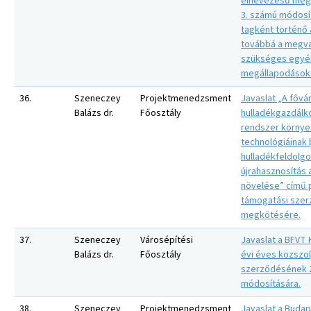
elnevezésű meg
3. számú módosí
tagként történő 
továbbá a megva
szükséges egyé
megállapodások a
36.
Szeneczey
Projektmenedzsment
Javaslat „A fővá
Balázs dr.
Főosztály
hulladékgazdálk
rendszer környe
technológiáinak 
hulladékfeldolg
újrahasznosítás
növelése” című 
támogatási sze
megkötésére.
37.
Szeneczey
Városépítési
Javaslat a BFVT K
Balázs dr.
Főosztály
évi éves közszol
szerződésének 2
módosítására.
38.
Szeneczey
Projektmenedzsment
Javaslat a Budap