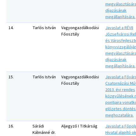
megválasztására
díjazásának
megállapítására.
14.
Tarlós István
Vagyongazdálkodási
Javaslat a RÉV8
Főosztály
Józsefvárosi Reh
és Városfejleszté
könyvvizsgálójá
megválasztására
díjazásának
megállapítására.
15.
Tarlós István
Vagyongazdálkodási
Javaslat a Fővár
Főosztály
Csatornázási Műv
2013. évi rendes
közgyűlésének n
pontjaira vonat
előzetes dönté
meghozatalára.
16.
Sárádi
Aljegyző I Titkárság
Javaslat a Főpol
Kálmánné dr.
Hivatal alapító o