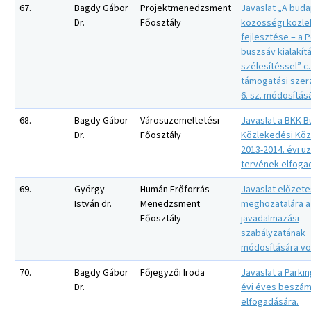
67.
Bagdy Gábor
Projektmenedzsment
Javaslat „A buda
Dr.
Főosztály
közösségi közl
fejlesztése – a P
buszsáv kialakít
szélesítéssel” c.
támogatási sze
6. sz. módosítás
68.
Bagdy Gábor
Városüzemeltetési
Javaslat a BKK B
Dr.
Főosztály
Közlekedési Köz
2013-2014. évi üz
tervének elfoga
69.
György
Humán Erőforrás
Javaslat előzet
István dr.
Menedzsment
meghozatalára a
Főosztály
javadalmazási
szabályzatának
módosítására vo
70.
Bagdy Gábor
Főjegyzői Iroda
Javaslat a Parkin
Dr.
évi éves beszám
elfogadására.