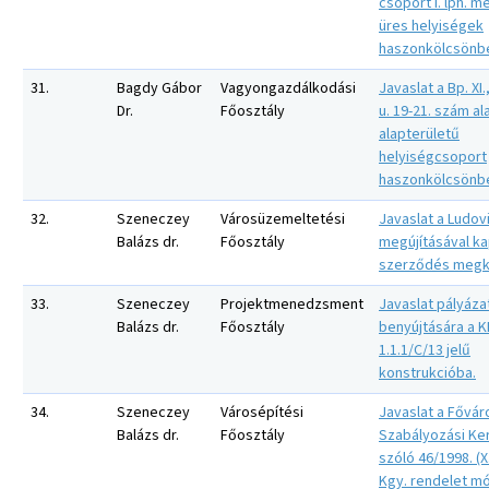
csoport I. lph. me
üres helyiségek
haszonkölcsönbe
31.
Bagdy Gábor
Vagyongazdálkodási
Javaslat a Bp. XI
Dr.
Főosztály
u. 19-21. szám al
alapterületű
helyiségcsoport
haszonkölcsönbe
32.
Szeneczey
Városüzemeltetési
Javaslat a Ludov
Balázs dr.
Főosztály
megújításával k
szerződés megk
33.
Szeneczey
Projektmenedzsment
Javaslat pályáza
Balázs dr.
Főosztály
benyújtására a 
1.1.1/C/13 jelű
konstrukcióba.
34.
Szeneczey
Városépítési
Javaslat a Fővár
Balázs dr.
Főosztály
Szabályozási Ker
szóló 46/1998. (X.
Kgy. rendelet m