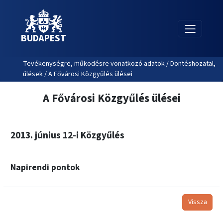
BUDAPEST
Tevékenységre, működésre vonatkozó adatok / Döntéshozatal,
ülések / A Fővárosi Közgyűlés ülései
A Fővárosi Közgyűlés ülései
2013. június 12-i Közgyűlés
Napirendi pontok
Vissza