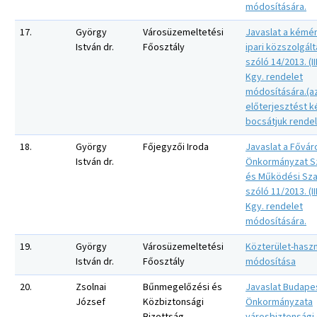
módosítására.
17.
György
Városüzemeltetési
Javaslat a kémé
István dr.
Főosztály
ipari közszolgált
szóló 14/2013. (III
Kgy. rendelet
módosítására.(a
előterjesztést 
bocsátjuk rende
18.
György
Főjegyzői Iroda
Javaslat a Fővár
István dr.
Önkormányzat S
és Működési Sza
szóló 11/2013. (III
Kgy. rendelet
módosítására.
19.
György
Városüzemeltetési
Közterület-haszná
István dr.
Főosztály
módosítása
20.
Zsolnai
Bűnmegelőzési és
Javaslat Budape
József
Közbiztonsági
Önkormányzata