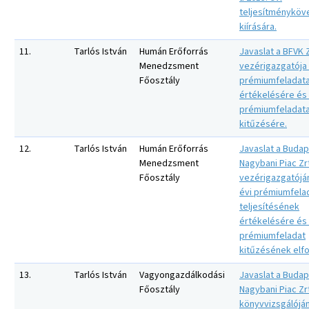
teljesítménykö
kiírására.
11.
Tarlós István
Humán Erőforrás
Javaslat a BFVK Z
Menedzsment
vezérigazgatója 
Főosztály
prémiumfeladata
értékelésére és 
prémiumfeladata
kitűzésére.
12.
Tarlós István
Humán Erőforrás
Javaslat a Budap
Menedzsment
Nagybani Piac Zr
Főosztály
vezérigazgatójá
évi prémiumfela
teljesítésének
értékelésére és 
prémiumfeladat
kitűzésének elf
13.
Tarlós István
Vagyongazdálkodási
Javaslat a Budap
Főosztály
Nagybani Piac Zr
könyvvizsgálójá