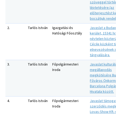
szöveggel törté
léptetésére.(az
előterjesztést 
bocsátjuk rende
2.
Tarlós István
Igazgatási és
Javaslat a Budape
Hatósági Főosztály
kerület, 15341 hr
névtelen közter
Cécile közként t
elnevezésének i
tárgyalására.
3.
Tarlós István
Főpolgármesteri
Javaslat kulturál
Iroda
megállapodás
megkötésére Bu
Főváros Önkorm
Barcelona Polgá
Hivatala között.
4.
Tarlós István
Főpolgármesteri
Javaslat támoga
Iroda
szerződés megk
Lovas-Show Kft.-