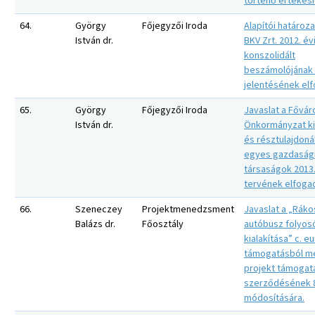
történő értékesí
64.
György
Főjegyzői Iroda
Alapítói határoza
István dr.
BKV Zrt. 2012. év
konszolidált
beszámolójának 
jelentésének el
65.
György
Főjegyzői Iroda
Javaslat a Fővár
István dr.
Önkormányzat ki
és résztulajdoná
egyes gazdaság
társaságok 2013. 
tervének elfoga
66.
Szeneczey
Projektmenedzsment
Javaslat a „Ráko
Balázs dr.
Főosztály
autóbusz folyos
kialakítása” c. e
támogatásból m
projekt támogat
szerződésének 8
módosítására.