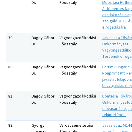
Dr.
Főosztály
Mobilitási Héthe
Autómentes Nap
csatlakozás alap
szolgáló 2013. év
elfogadására.
79.
Bagdy Gábor
Vagyongazdálkodási
Javaslat a Fővár
Dr.
Főosztály
Önkormányzat
Vagyongazdálko
Tervének elfoga
80.
Bagdy Gábor
Vagyongazdálkodási
Forum Hungaric
Dr.
Főosztály
Nonprofit Kft. k
javaslat tulajdon
hozzájárulás me
81.
Bagdy Gábor
Vagyongazdálkodási
Döntés a Főváro
Dr.
Főosztály
Önkormányzatot 
elővásárlási jog
tekintetében.
82.
György
Városüzemeltetési
Javaslat az M1-
István dr.
Főosztály
autópálya bevez