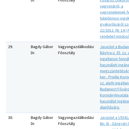
Dr.
Főosztály
Főváros Önkorm
vagyonáról, a
vagyonelemek fe
tulajdonosi jogo
gyakorlásáról sz
22/2012. (III. 14.)
rendelet módosí
29.
Bagdy Gábor
Vagyongazdálkodási
Javaslat a Budape
Dr.
Főosztály
Bástya u. 35. sz. a
ingatlanon fenná
használati jogán
megszüntetésére
ker., Prielle Korné
sz. alatti ingatla
Budapest Fővár
Kormányhivatala 
használat jogána
alapítására.
30.
Bagdy Gábor
Vagyongazdálkodási
Javaslat a 19341/
Dr.
Főosztály
Bp. III., Gázgyári 