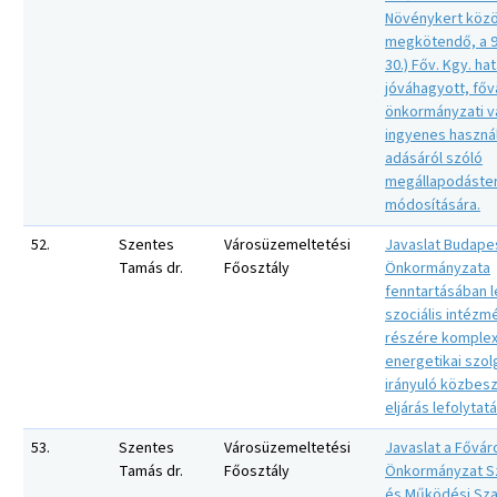
Növénykert közö
megkötendő, a 91
30.) Főv. Kgy. ha
jóváhagyott, főv
önkormányzati 
ingyenes haszná
adásáról szóló
megállapodáste
módosítására.
52.
Szentes
Városüzemeltetési
Javaslat Budape
Tamás dr.
Főosztály
Önkormányzata
fenntartásában 
szociális intéz
részére komple
energetikai szol
irányuló közbes
eljárás lefolytat
53.
Szentes
Városüzemeltetési
Javaslat a Fővár
Tamás dr.
Főosztály
Önkormányzat S
és Működési Sza