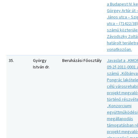
a Budapest IV. ke
Görgey Artúr út 
János utca – Szi
utca – (71422/38)
számú közterüle
Závodszky Zoltán
határolt területr
vonatkozóan.
35.
György
Beruházási Főosztály
Javaslat a „KMOP
István dr.
09-2f-2011-0001 
számú „Kőbányai
Pongrác lakótele
célú városrehabil
projekt megvaló
történő részvéte
„Konzorciumi
együttműködési
megállapodás
támogatásban ré
projekt megvaló