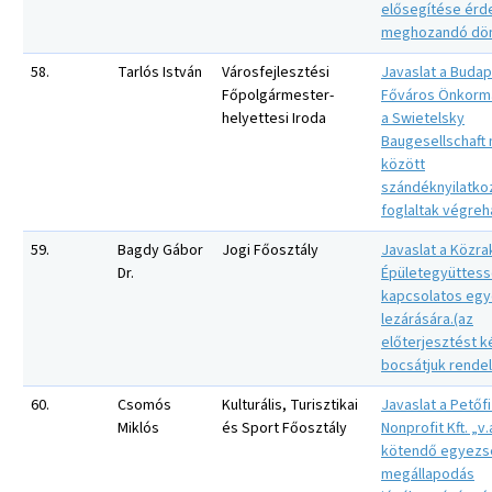
elősegítése ér
meghozandó dön
58.
Tarlós István
Városfejlesztési
Javaslat a Buda
Főpolgármester-
Főváros Önkorm
helyettesi Iroda
a Swietelsky
Baugesellschaft 
között
szándéknyilatko
foglaltak végreh
59.
Bagdy Gábor
Jogi Főosztály
Javaslat a Közra
Dr.
Épületegyüttess
kapcsolatos egy
lezárására.(az
előterjesztést 
bocsátjuk rende
60.
Csomós
Kulturális, Turisztikai
Javaslat a Petőf
Miklós
és Sport Főosztály
Nonprofit Kft. „v.a
kötendő egyezs
megállapodás