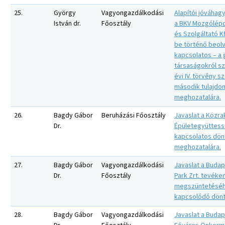
25.
György
Vagyongazdálkodási
Alapítói jóváhag
István dr.
Főosztály
a BKV Mozgólépc
és Szolgáltató Kf
be történő beol
kapcsolatos – a
társaságokról sz
évi IV. törvény sz
második tulajdo
meghozatalára.
26.
Bagdy Gábor
Beruházási Főosztály
Javaslat a Közra
Dr.
Épületegyüttess
kapcsolatos dö
meghozatalára.
27.
Bagdy Gábor
Vagyongazdálkodási
Javaslat a Budap
Dr.
Főosztály
Park Zrt. tevék
megszüntetésé
kapcsolódó dönt
28.
Bagdy Gábor
Vagyongazdálkodási
Javaslat a Buda