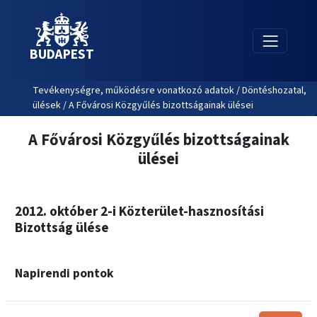
BUDAPEST
Tevékenységre, működésre vonatkozó adatok / Döntéshozatal,
ülések / A Fővárosi Közgyűlés bizottságainak ülései
A Fővárosi Közgyűlés bizottságainak
ülései
2012. október 2-i Közterület-hasznosítási
Bizottság ülése
Napirendi pontok