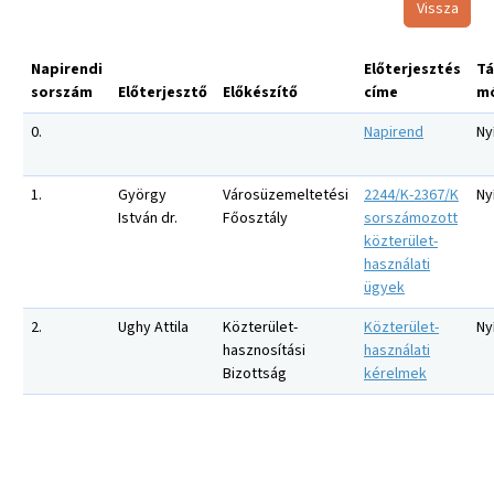
Vissza
Napirendi
Előterjesztés
Tá
sorszám
Előterjesztő
Előkészítő
címe
m
0.
Napirend
Nyí
1.
György
Városüzemeltetési
2244/K-2367/K
Nyí
István dr.
Főosztály
sorszámozott
közterület-
használati
ügyek
2.
Ughy Attila
Közterület-
Közterület-
Nyí
hasznosítási
használati
Bizottság
kérelmek