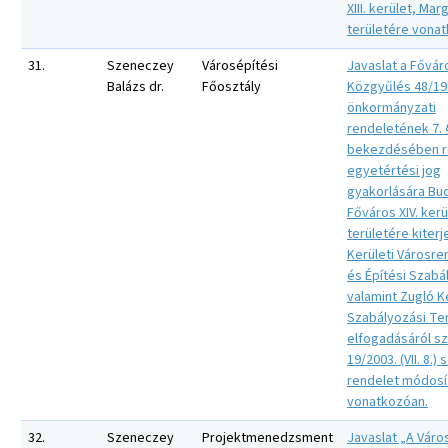
XIII. kerület, Mar
területére vona
31.
Szeneczey
Városépítési
Javaslat a Fővár
Balázs dr.
Főosztály
Közgyűlés 48/1998
önkormányzati
rendeletének 7. §
bekezdésében r
egyetértési jog
gyakorlására Bu
Főváros XIV. kerü
területére kiter
Kerületi Városre
és Építési Szabá
valamint Zugló K
Szabályozási Te
elfogadásáról s
19/2003. (VII. 8.) s
rendelet módosí
vonatkozóan.
32.
Szeneczey
Projektmenedzsment
Javaslat „A Váro