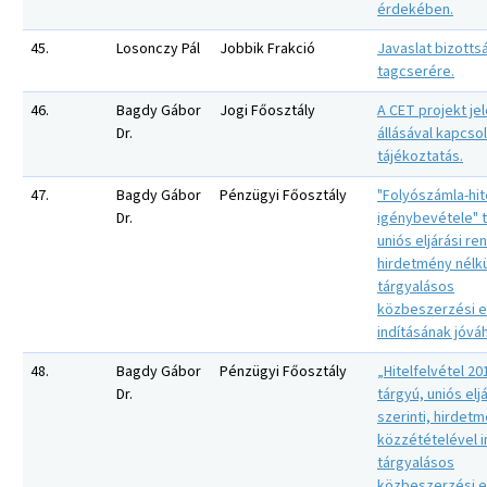
érdekében.
45.
Losonczy Pál
Jobbik Frakció
Javaslat bizotts
tagcserére.
46.
Bagdy Gábor
Jogi Főosztály
A CET projekt jel
Dr.
állásával kapcso
tájékoztatás.
47.
Bagdy Gábor
Pénzügyi Főosztály
"Folyószámla-hit
Dr.
igénybevétele" 
uniós eljárási ren
hirdetmény nélkü
tárgyalásos
közbeszerzési e
indításának jóvá
48.
Bagdy Gábor
Pénzügyi Főosztály
„Hitelfelvétel 20
Dr.
tárgyú, uniós elj
szerinti, hirdet
közzétételével i
tárgyalásos
közbeszerzési e