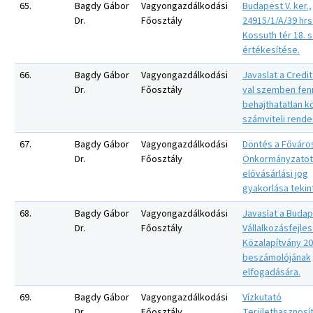
65.
Bagdy Gábor
Vagyongazdálkodási
Budapest V. ker.,
Dr.
Főosztály
24915/1/A/39 hrs
Kossuth tér 18. s
értékesítése.
66.
Bagdy Gábor
Vagyongazdálkodási
Javaslat a Credit K
Dr.
Főosztály
val szemben fen
behajthatatlan k
számviteli rend
67.
Bagdy Gábor
Vagyongazdálkodási
Döntés a Főváro
Dr.
Főosztály
Önkormányzatot 
elővásárlási jog
gyakorlása tekin
68.
Bagdy Gábor
Vagyongazdálkodási
Javaslat a Budap
Dr.
Főosztály
Vállalkozásfejles
Közalapítvány 20
beszámolójának
elfogadására.
69.
Bagdy Gábor
Vagyongazdálkodási
Vízkutató
Dr.
Főosztály
Területhasznosít