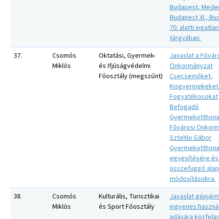
Budapest, Meder 
Budapest XI., Bu
70. alatti ingatla
tárgyában.
37.
Csomós
Oktatási, Gyermek-
Javaslat a Fővár
Miklós
és Ifjúságvédelmi
Önkormányzat
Főosztály (megszűnt)
Csecsemőket,
Kisgyermekeket
Fogyatékosokat
Befogadó
Gyermekotthonai
Fővárosi Önkor
Sztehlo Gábor
Gyermekotthon
egyesítésére és
összefüggő alapí
módosításokra.
38.
Csomós
Kulturális, Turisztikai
Javaslat gépjár
Miklós
és Sport Főosztály
ingyenes haszná
adására közfela