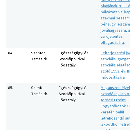
Környezetvédel
Alapjának 2011. é
pályázataival ka
szakmai beszám
pénzügyi elszám
jóváhagyására, a
zárójelentés
elfogadására.
84.
Szentes
Egészségügyi és
Felterjesztési ja
Tamás dr.
Szociálpolitikai
szociális igazgat
Főosztály
szociális ellátás
szóló 1993. évi III.
módosítására.
85.
Szentes
Egészségügyi és
Magánszemélye
Tamás dr.
Szociálpolitikai
szándéknyilatko
Főosztály
tordasi Értelmi
Fogyatékosok O
keretén belül
létrehozandó aut
lakóotthon létr