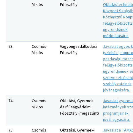
Miklós
Főosztály
Oktatástechnoló
Központ Szolgál
Közhasznú Nonpro
felügyelőbizott
ügyrendjének
módosítására.
73.
Csomós
Vagyongazdálkodási
Javaslat egyes ku
Miklós
Főosztály
(színházi) nonpro
gazdasági társa
felügyelőbizotts
ügyrendjeinek é
szervezeti és m
szabályzatainak
jóváhagyására.
74.
Csomós
Oktatási, Gyermek-
Javaslat gyerm
Miklós
és Ifjúságvédelmi
intézmények sz
Főosztály (megszűnt)
programjainak
jóváhagyására.
75.
Csomós
Oktatási, Gyermek-
Javaslat a TÁMA