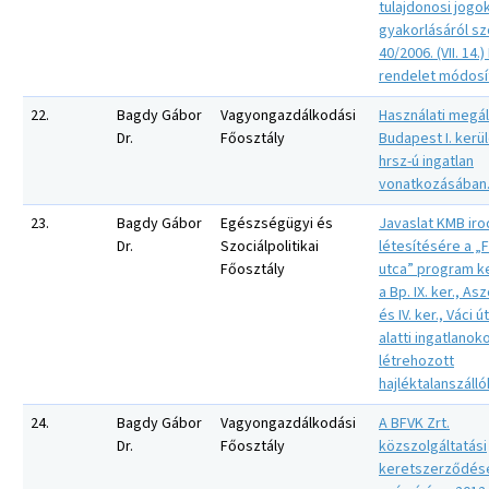
tulajdonosi jogo
gyakorlásáról sz
40/2006. (VII. 14.)
rendelet módosí
22.
Bagdy Gábor
Vagyongazdálkodási
Használati megá
Dr.
Főosztály
Budapest I. kerü
hrsz-ú ingatlan
vonatkozásában
23.
Bagdy Gábor
Egészségügyi és
Javaslat KMB ir
Dr.
Szociálpolitikai
létesítésére a „
Főosztály
utca” program k
a Bp. IX. ker., Asz
és IV. ker., Váci ú
alatti ingatlanok
létrehozott
hajléktalanszáll
24.
Bagdy Gábor
Vagyongazdálkodási
A BFVK Zrt.
Dr.
Főosztály
közszolgáltatási
keretszerződésé