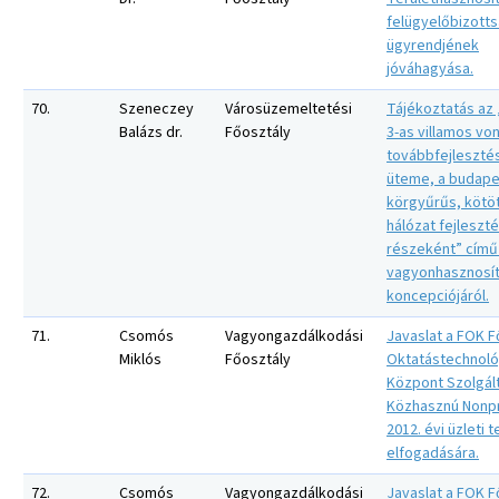
felügyelőbizott
ügyrendjének
jóváhagyása.
70.
Szeneczey
Városüzemeltetési
Tájékoztatás az 
Balázs dr.
Főosztály
3-as villamos vo
továbbfejlesztés
üteme, a budape
körgyűrűs, kötö
hálózat fejleszt
részeként” című
vagyonhasznosít
koncepciójáról.
71.
Csomós
Vagyongazdálkodási
Javaslat a FOK F
Miklós
Főosztály
Oktatástechnoló
Központ Szolgál
Közhasznú Nonpro
2012. évi üzleti 
elfogadására.
72.
Csomós
Vagyongazdálkodási
Javaslat a FOK F