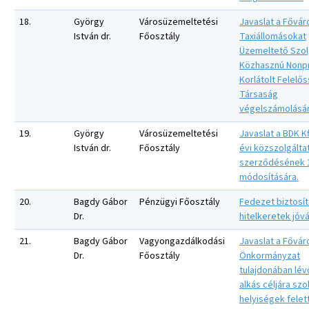
18.
György
Városüzemeltetési
Javaslat a Fővár
István dr.
Főosztály
Taxiállomásokat
Üzemeltető Szol
Közhasznú Nonpr
Korlátolt Felelő
Társaság
végelszámolásár
19.
György
Városüzemeltetési
Javaslat a BDK Kf
István dr.
Főosztály
évi közszolgálta
szerződésének 1
módosítására.
20.
Bagdy Gábor
Pénzügyi Főosztály
Fedezet biztosí
Dr.
hitelkeretek jóv
21.
Bagdy Gábor
Vagyongazdálkodási
Javaslat a Fővár
Dr.
Főosztály
Önkormányzat
tulajdonában lé
alkás céljára szo
helyiségek felett