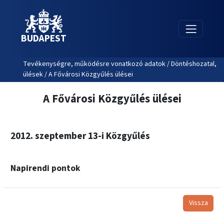
BUDAPEST
Tevékenységre, működésre vonatkozó adatok / Döntéshozatal,
ülések / A Fővárosi Közgyűlés ülései
A Fővárosi Közgyűlés ülései
2012. szeptember 13-i Közgyűlés
Napirendi pontok
Vissza