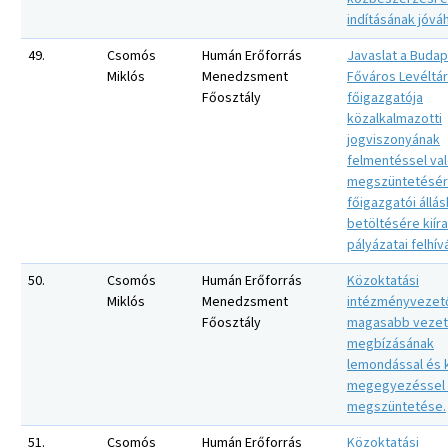
indításának jóvá
49.
Csomós
Humán Erőforrás
Javaslat a Buda
Miklós
Menedzsment
Főváros Levéltá
Főosztály
főigazgatója
közalkalmazotti
jogviszonyának
felmentéssel va
megszüntetésér
főigazgatói állás
betöltésére kiír
pályázatai felhív
50.
Csomós
Humán Erőforrás
Közoktatási
Miklós
Menedzsment
intézményvezet
Főosztály
magasabb vezet
megbízásának
lemondással és 
megegyezéssel 
megszüntetése.
51.
Csomós
Humán Erőforrás
Közoktatási