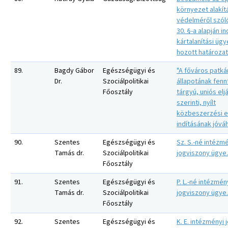
környezet alakít
védelméről szól
30. §-a alapján in
kártalanítási üg
hozott határozat
89.
Bagdy Gábor
Egészségügyi és
"A főváros patk
Dr.
Szociálpolitikai
állapotának fenn
Főosztály
tárgyú, uniós elj
szerinti, nyílt
közbeszerzési e
indításának jóvá
90.
Szentes
Egészségügyi és
Sz. S.-né intézm
Tamás dr.
Szociálpolitikai
jogviszony ügye.
Főosztály
91.
Szentes
Egészségügyi és
P. L.-né intézmén
Tamás dr.
Szociálpolitikai
jogviszony ügye.
Főosztály
92.
Szentes
Egészségügyi és
K. E. intézményi