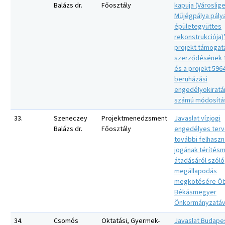
Balázs dr.
Főosztály
kapuja (Városlige
Műjégpálya pály
épületegyüttes
rekonstrukciója)
projekt támogat
szerződésének 
és a projekt 596
beruházási
engedélyokiratá
számú módosítá
33.
Szeneczey
Projektmenedzsment
Javaslat vízjogi
Balázs dr.
Főosztály
engedélyes ter
további felhaszn
jogának térítés
átadásáról szóló
megállapodás
megkötésére Ó
Békásmegyer
Önkormányzatáv
34.
Csomós
Oktatási, Gyermek-
Javaslat Budape