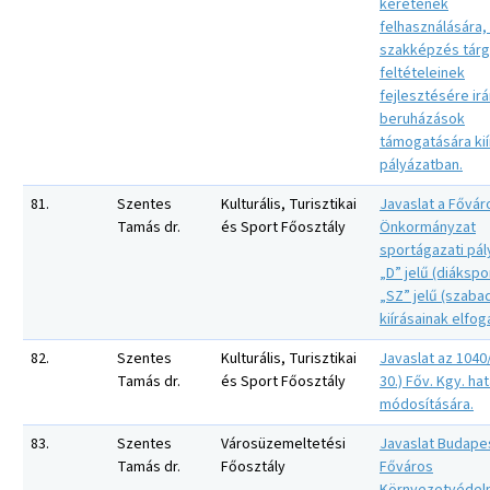
keretének
felhasználására,
szakképzés tárg
feltételeinek
fejlesztésére ir
beruházások
támogatására kií
pályázatban.
81.
Szentes
Kulturális, Turisztikai
Javaslat a Fővár
Tamás dr.
és Sport Főosztály
Önkormányzat
sportágazati pál
„D” jelű (diákspo
„SZ” jelű (szaba
kiírásainak elfo
82.
Szentes
Kulturális, Turisztikai
Javaslat az 1040/
Tamás dr.
és Sport Főosztály
30.) Főv. Kgy. ha
módosítására.
83.
Szentes
Városüzemeltetési
Javaslat Budape
Tamás dr.
Főosztály
Főváros