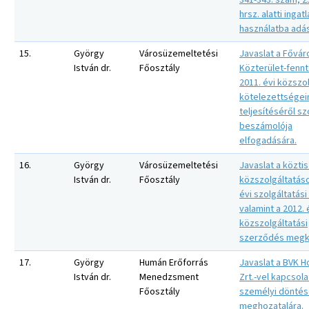
341-343. szám, 
hrsz. alatti ingat
használatba adás
15.
György
Városüzemeltetési
Javaslat a Fővár
István dr.
Főosztály
Közterület-fennt
2011. évi közszol
kötelezettségei
teljesítéséről sz
beszámolója
elfogadására.
16.
György
Városüzemeltetési
Javaslat a közti
István dr.
Főosztály
közszolgáltatáso
évi szolgáltatási
valamint a 2012. 
közszolgáltatási
szerződés megk
17.
György
Humán Erőforrás
Javaslat a BVK H
István dr.
Menedzsment
Zrt.-vel kapcsol
Főosztály
személyi dönté
meghozatalára.