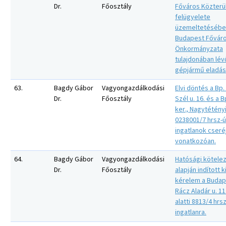
Dr.
Főosztály
Főváros Közterü
felügyelete
üzemeltetésébe
Budapest Fővár
Önkormányzata
tulajdonában lév
gépjármű eladás
63.
Bagdy Gábor
Vagyongazdálkodási
Elvi döntés a Bp. I
Dr.
Főosztály
Szél u. 16. és a Bp
ker., Nagytétényi
0238001/7 hrsz-ú
ingatlanok cseré
vonatkozóan.
64.
Bagdy Gábor
Vagyongazdálkodási
Hatósági kötele
Dr.
Főosztály
alapján indított k
kérelem a Budape
Rácz Aladár u. 1
alatti 8813/4 hrs
ingatlanra.