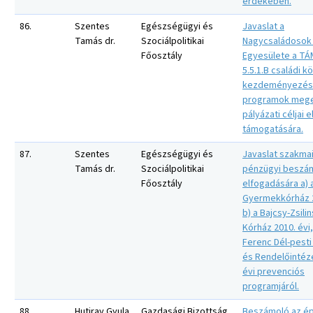
érdekében.
86.
Szentes
Egészségügyi és
Javaslat a
Tamás dr.
Szociálpolitikai
Nagycsaládosok
Főosztály
Egyesülete a T
5.5.1.B családi 
kezdeményezés
programok mege
pályázati céljai e
támogatására.
87.
Szentes
Egészségügyi és
Javaslat szakma
Tamás dr.
Szociálpolitikai
pénzügyi beszá
Főosztály
elfogadására a) 
Gyermekkórház 2
b) a Bajcsy-Zsili
Kórház 2010. évi,
Ferenc Dél-pesti
és Rendelőintéze
évi prevenciós
programjáról.
88.
Hutiray Gyula
Gazdasági Bizottság
Beszámoló az ép