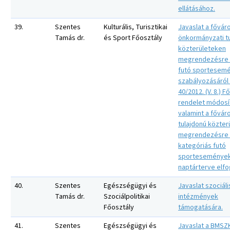
ellátásához.
39.
Szentes
Kulturális, Turisztikai
Javaslat a fővár
Tamás dr.
és Sport Főosztály
önkormányzati t
közterületeken
megrendezésre 
futó sportesem
szabályozásáról
40/2012. (V. 8.) F
rendelet módosí
valamint a fővár
tulajdonú közter
megrendezésre ke
kategóriás futó
sporteseménye
naptárterve elf
40.
Szentes
Egészségügyi és
Javaslat szociáli
Tamás dr.
Szociálpolitikai
intézmények
Főosztály
támogatására.
41.
Szentes
Egészségügyi és
Javaslat a BMSZK