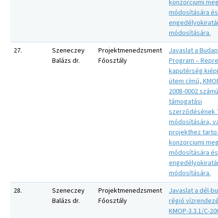
konzorciumi meg
módosítására és
engedélyokiratán
módosítására.
27.
Szeneczey
Projektmenedzsment
Javaslat a Budap
Balázs dr.
Főosztály
Program – Repre
kaputérség kiépí
ütem című, KMOP
2008-0002 számú
támogatási
szerződésének 7
módosítására, va
projekthez tart
konzorciumi meg
módosítására és
engedélyokiratán
módosítására.
28.
Szeneczey
Projektmenedzsment
Javaslat a dél-b
Balázs dr.
Főosztály
régió vízrendezé
KMOP-3.3.1/C-20