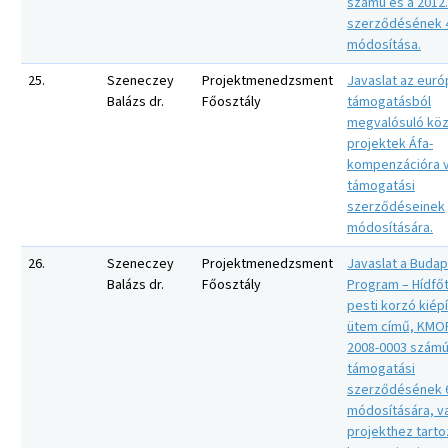
számú és a 2012.
szerződésének 
módosítása.
25.
Szeneczey
Projektmenedzsment
Javaslat az euró
Balázs dr.
Főosztály
támogatásból
megvalósuló köz
projektek Áfa-
kompenzációra 
támogatási
szerződéseinek
módosítására.
26.
Szeneczey
Projektmenedzsment
Javaslat a Budap
Balázs dr.
Főosztály
Program – Hídfőt
pesti korzó kiépí
ütem című, KMOP
2008-0003 számú
támogatási
szerződésének 6.
módosítására, va
projekthez tart