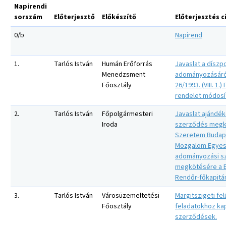
Napirendi
sorszám
Előterjesztő
Előkészítő
Előterjesztés 
0/b
Napirend
1.
Tarlós István
Humán Erőforrás
Javaslat a díszpo
Menedzsment
adományozásáró
Főosztály
26/1993. (VIII. 1.)
rendelet módosí
2.
Tarlós István
Főpolgármesteri
Javaslat ajándék
Iroda
szerződés megk
Szeretem Budap
Mozgalom Egyesü
adományozási s
megkötésére a 
Rendőr-főkapitá
3.
Tarlós István
Városüzemeltetési
Margitszigeti felú
Főosztály
feladatokhoz ka
szerződések.