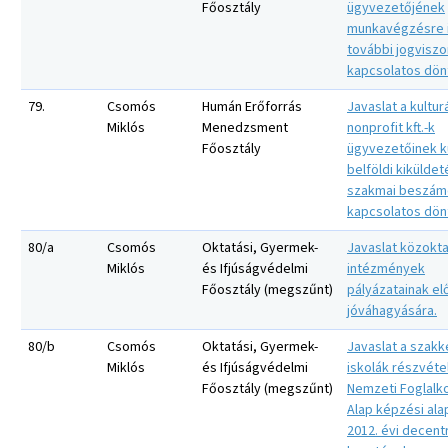
Főosztály
ügyvezetőjének
munkavégzésre i
további jogviszo
kapcsolatos dön
79.
Csomós
Humán Erőforrás
Javaslat a kulturá
Miklós
Menedzsment
nonprofit kft.-k
Főosztály
ügyvezetőinek kü
belföldi kiküldet
szakmai beszámo
kapcsolatos dön
80/a
Csomós
Oktatási, Gyermek-
Javaslat közokta
Miklós
és Ifjúságvédelmi
intézmények
Főosztály (megszűnt)
pályázatainak e
jóváhagyására.
80/b
Csomós
Oktatási, Gyermek-
Javaslat a szak
Miklós
és Ifjúságvédelmi
iskolák részvéte
Főosztály (megszűnt)
Nemzeti Foglalko
Alap képzési ala
2012. évi decentr