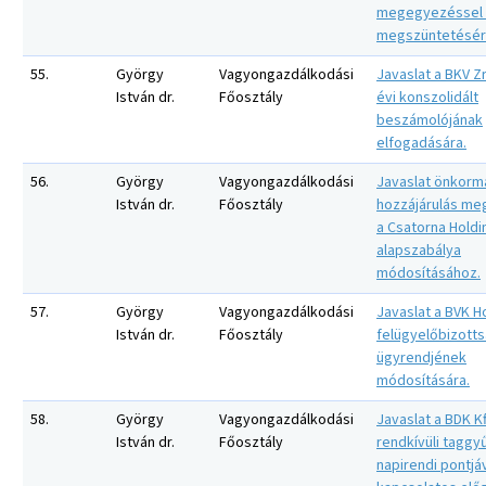
megegyezéssel 
megszüntetésér
55.
György
Vagyongazdálkodási
Javaslat a BKV Zr
István dr.
Főosztály
évi konszolidált
beszámolójának
elfogadására.
56.
György
Vagyongazdálkodási
Javaslat önkorm
István dr.
Főosztály
hozzájárulás me
a Csatorna Holdin
alapszabálya
módosításához.
57.
György
Vagyongazdálkodási
Javaslat a BVK Ho
István dr.
Főosztály
felügyelőbizott
ügyrendjének
módosítására.
58.
György
Vagyongazdálkodási
Javaslat a BDK Kf
István dr.
Főosztály
rendkívüli tagg
napirendi pontjá