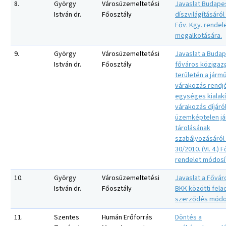
8.
György
Városüzemeltetési
Javaslat Budape
István dr.
Főosztály
díszvilágításáról
Főv. Kgy. rendel
megalkotására.
9.
György
Városüzemeltetési
Javaslat a Buda
István dr.
Főosztály
főváros közigaz
területén a járm
várakozás rendj
egységes kialakí
várakozás díjáró
üzemképtelen j
tárolásának
szabályozásáról
30/2010. (VI. 4.) 
rendelet módosí
10.
György
Városüzemeltetési
Javaslat a Fővár
István dr.
Főosztály
BKK közötti felad
szerződés módos
11.
Szentes
Humán Erőforrás
Döntés a