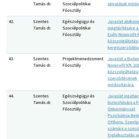
Tamás dr.
Szociálpolitikai
okiratának módo
Főosztály
42.
Szentes
Egészségügyi és
Javaslat alulko
Tamás dr.
Szociálpolitikai
megtérítésére a
Főosztály
Esély Nonprofit K
közszolgáltatási
keretszerződése
43.
Szentes
Projektmenedzsment
Javaslat a Budap
Tamás dr.
Főosztály
Nonprofit Kft. 201
közszolgáltatási
szerződésének
módosítására.
44.
Szentes
Egészségügyi és
Javaslat ingatlan
Tamás dr.
Szociálpolitikai
biztosítására a 
Főosztály
Önkormányzat
Pszichiátriai Be
Otthona, Szentg
számára a szociá
foglalkoztatás s