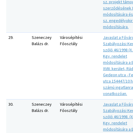
sz. projekt támo
szerződésének 8
módosítására és 
sz. engedélyokira
módosítására.
29.
Szeneczey
Városépítési
Javaslat a Fővár
Balázs dr.
Főosztály
Szabályozási Ker
szóló 46/1998 (X.
Kgy. rendelet
módosítására a 
XVIII. kerület, Rá
Gedeon utca - F
utca 154447/10 h
számú ingatlanra
vonatkozóan.
30.
Szeneczey
Városépítési
Javaslat a Fővár
Balázs dr.
Főosztály
Szabályozási Ker
szóló 46/1998. (X.
Kgy. rendelet
módosítására a 