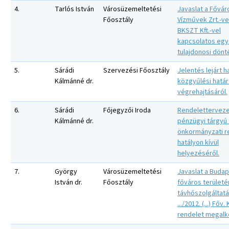
4.
Tarlós István
Városüzemeltetési
Javaslat a Fővár
Főosztály
Vízművek Zrt.-ve
BKSZT Kft.-vel
kapcsolatos eg
tulajdonosi dönt
5.
Sárádi
Szervezési Főosztály
Jelentés lejárt h
Kálmánné dr.
közgyűlési hatá
végrehajtásáról.
6.
Sárádi
Főjegyzői Iroda
Rendelettervez
Kálmánné dr.
pénzügyi tárgyú 
önkormányzati r
hatályon kívül
helyezéséről.
7.
György
Városüzemeltetési
Javaslat a Buda
István dr.
Főosztály
főváros területé
távhőszolgáltatá
.../2012. (...) Főv.
rendelet megalk