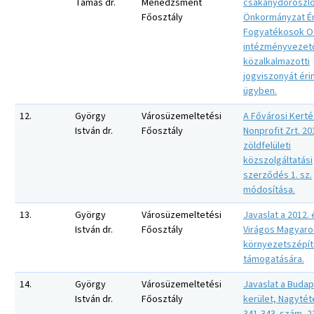
Tamás dr.
Menedzsment
csákánydoroszló
Főosztály
Önkormányzat Ér
Fogyatékosok O
intézményvezet
közalkalmazotti
jogviszonyát éri
ügyben.
12.
György
Városüzemeltetési
A Fővárosi Kerté
István dr.
Főosztály
Nonprofit Zrt. 20
zöldfelületi
közszolgáltatási
szerződés 1. sz.
módosítása.
13.
György
Városüzemeltetési
Javaslat a 2012. 
István dr.
Főosztály
Virágos Magyaro
környezetszépít
támogatására.
14.
György
Városüzemeltetési
Javaslat a Budape
István dr.
Főosztály
kerület, Nagytét