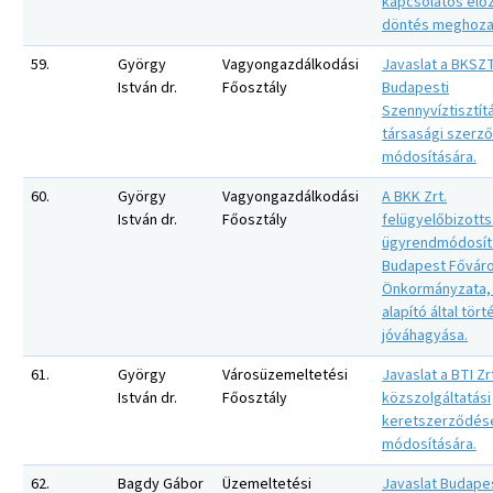
kapcsolatos elő
döntés meghozat
59.
György
Vagyongazdálkodási
Javaslat a BKSZ
István dr.
Főosztály
Budapesti
Szennyvíztisztítá
társasági szerz
módosítására.
60.
György
Vagyongazdálkodási
A BKK Zrt.
István dr.
Főosztály
felügyelőbizotts
ügyrendmódosít
Budapest Fővár
Önkormányzata,
alapító által tör
jóváhagyása.
61.
György
Városüzemeltetési
Javaslat a BTI Zr
István dr.
Főosztály
közszolgáltatási
keretszerződés
módosítására.
62.
Bagdy Gábor
Üzemeltetési
Javaslat Budape