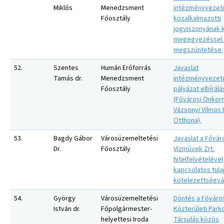
Miklós
Menedzsment
intézményvezet
Főosztály
közalkalmazotti
jogviszonyának 
megegyezéssel 
megszüntetése.
52.
Szentes
Humán Erőforrás
Javaslat
Tamás dr.
Menedzsment
intézményvezet
Főosztály
pályázat elbírálá
(Fővárosi Önkor
Vázsonyi Vilmos
Otthona).
53.
Bagdy Gábor
Városüzemeltetési
Javaslat a Fővár
Dr.
Főosztály
Vízművek Zrt.
hitelfelvételével
kapcsolatos tula
kötelezettségvál
54.
György
Városüzemeltetési
Döntés a Főváro
István dr.
Főpolgármester-
Közterületi Parko
helyettesi Iroda
Társulás közös