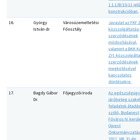
1.1.1/B/10-11 jel
konstrukcióban.
16.
György
Városüzemeltetési
Javaslat az FKF Z
István dr.
Főosztály
közszolgáltatási
szerződésének
módosításával,
valamint a BKK K
Zrt. közszolgálta
szerződésének
megkötésével
kapcsolatos
döntésekre.
17.
Bagdy Gábor
Főjegyzői Iroda
Az egészségügy
Dr.
járóbeteg szakel
feladatok átadás
szóló, Budapest
Főváros IV. kerül
Újpest
Önkormányzatáv
2011. VIII. 31-én