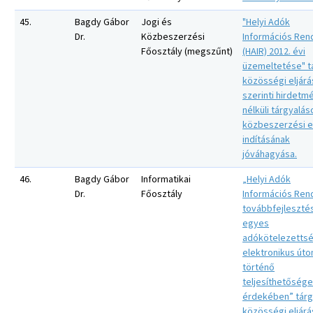
45.
Bagdy Gábor
Jogi és
"Helyi Adók
Dr.
Közbeszerzési
Információs Ren
Főosztály (megszűnt)
(HAIR) 2012. évi
üzemeltetése" t
közösségi eljárá
szerinti hirdetm
nélküli tárgyalás
közbeszerzési e
indításának
jóváhagyása.
46.
Bagdy Gábor
Informatikai
„Helyi Adók
Dr.
Főosztály
Információs Ren
továbbfejleszté
egyes
adókötelezetts
elektronikus úto
történő
teljesíthetősége
érdekében” tárg
közösségi eljárá