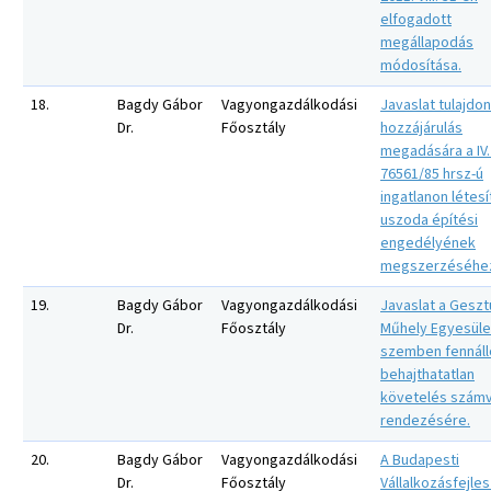
elfogadott
megállapodás
módosítása.
18.
Bagdy Gábor
Vagyongazdálkodási
Javaslat tulajdo
Dr.
Főosztály
hozzájárulás
megadására a IV.
76561/85 hrsz-ú
ingatlanon létes
uszoda építési
engedélyének
megszerzéséhe
19.
Bagdy Gábor
Vagyongazdálkodási
Javaslat a Geszt
Dr.
Főosztály
Műhely Egyesüle
szemben fennáll
behajthatatlan
követelés számvi
rendezésére.
20.
Bagdy Gábor
Vagyongazdálkodási
A Budapesti
Dr.
Főosztály
Vállalkozásfejles