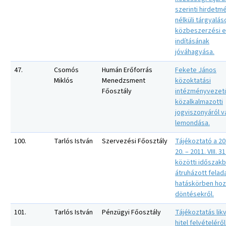
szerinti hirdetm
nélküli tárgyalás
közbeszerzési e
indításának
jóváhagyása.
47.
Csomós
Humán Erőforrás
Fekete János
Miklós
Menedzsment
közoktatási
Főosztály
intézményvezet
közalkalmazotti
jogviszonyáról v
lemondása.
100.
Tarlós István
Szervezési Főosztály
Tájékoztató a 201
20. – 2011. VIII. 31
közötti időszakb
átruházott felad
hatáskörben hoz
döntésekről.
101.
Tarlós István
Pénzügyi Főosztály
Tájékoztatás likv
hitel felvételéről