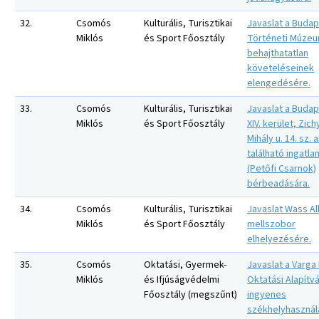
32.
Csomós
Kulturális, Turisztikai
Javaslat a Budap
Miklós
és Sport Főosztály
Történeti Múze
behajthatatlan
követeléseinek
elengedésére.
33.
Csomós
Kulturális, Turisztikai
Javaslat a Buda
Miklós
és Sport Főosztály
XIV. kerület, Zich
Mihály u. 14. sz. a
található ingatla
(Petőfi Csarnok)
bérbeadására.
34.
Csomós
Kulturális, Turisztikai
Javaslat Wass Al
Miklós
és Sport Főosztály
mellszobor
elhelyezésére.
35.
Csomós
Oktatási, Gyermek-
Javaslat a Varga 
Miklós
és Ifjúságvédelmi
Oktatási Alapítv
Főosztály (megszűnt)
ingyenes
székhelyhasznál