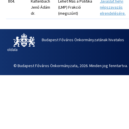
804.
Kaltenbach
Lehet Más a Politika
Javaslat helyi
Jenő Ádám
(LMP) Frakció
népszavazás
dr.
(megszűnt)
elrendelésére.
Budapest Főváros Önkormányzatának hivatalos
oldala
© Budapest Főváros Önkormányzata, 2026. Minden jog fenntartva.