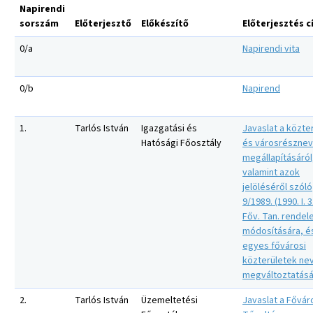
Napirendi
sorszám
Előterjesztő
Előkészítő
Előterjesztés 
0/a
Napirendi vita
0/b
Napirend
1.
Tarlós István
Igazgatási és
Javaslat a közter
Hatósági Főosztály
és városrészne
megállapításáról
valamint azok
jelöléséről szóló
9/1989. (1990. I. 3
Főv. Tan. rendel
módosítására, é
egyes fővárosi
közterületek ne
megváltoztatásá
2.
Tarlós István
Üzemeltetési
Javaslat a Fővár