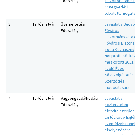
Főosztály
Tűzoltóparancs
IV. negyedévi
többlettámogatá
3.
Tarlós István
Üzemeltetési
Javaslat a Buda
Főosztály
Főváros
Önkormányzata 
Fővárosi Biztons
Iroda Közhasznú
Nonprofit Kft. kö
megkötött 2011.
szóló Éves
Közszolgáltatási
Szerződés
módosítására.
4.
Tarlós István
Vagyongazdálkodási
Javaslat a
Főosztály
közterületen
életvitelszerűen
tartózkodó hajlé
személyek ideig
elhelyezésére