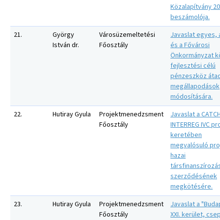
Közalapítvány 20
beszámolója.
21.
György
Városüzemeltetési
Javaslat egyes, 
István dr.
Főosztály
és a Fővárosi
Önkormányzat kö
fejlesztési célú
pénzeszköz átad
megállapodások
módosítására.
22.
Hutiray Gyula
Projektmenedzsment
Javaslat a CAT
Főosztály
INTERREG IVC p
keretében
megvalósuló pro
hazai
társfinanszírozá
szerződésének
megkötésére.
23.
Hutiray Gyula
Projektmenedzsment
Javaslat a "Buda
Főosztály
XXI. kerület, csep