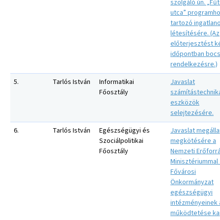
szolgáló ún. „Fűt
utca” programh
tartozó ingatlan
létesítésére. (Az
előterjesztést 
időpontban bocs
rendelkezésre.)
5.
Tarlós István
Informatikai
Javaslat
Főosztály
számítástechnik
eszközök
selejtezésére.
6.
Tarlós István
Egészségügyi és
Javaslat megáll
Szociálpolitikai
megkötésére a
Főosztály
Nemzeti Erőforr
Minisztériummal 
Fővárosi
Önkormányzat
egészségügyi
intézményeinek 
működtetése ka