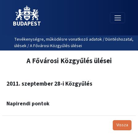
BUDAPEST
Tevékenységre, működésre vonatkozó adatok / Döntéshozatal,
ülések / A Fővárosi Közgyűlés ülései
A Fővárosi Közgyűlés ülései
2011. szeptember 28-i Közgyűlés
Napirendi pontok
Vissza