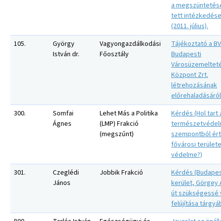
a megszüntetés
tett intézkedése
(2011. július).
105.
György
Vagyongazdálkodási
Tájékoztató a B
István dr.
Főosztály
Budapesti
Városüzemelteté
Központ Zrt.
létrehozásának
előrehaladásáról
300.
Somfai
Lehet Más a Politika
Kérdés (Hol tart 
Ágnes
(LMP) Frakció
természetvédel
(megszűnt)
szempontból ér
fővárosi terület
védelme?)
301.
Czeglédi
Jobbik Frakció
Kérdés (Budapest
János
kerület, Görgey 
út szükségessé 
felújítása tárgyá