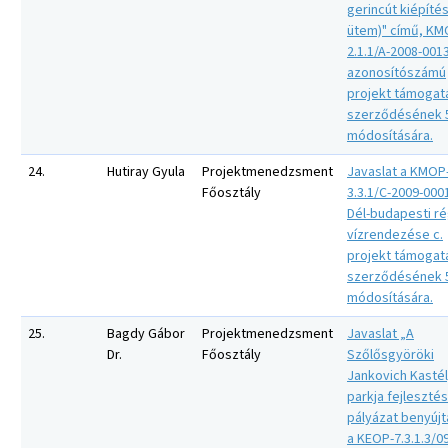
gerincút kiépítése
ütem)" című, KM
2.1.1/A-2008-001
azonosítószámú
projekt támogat
szerződésének 5
módosítására.
24.
Hutiray Gyula
Projektmenedzsment
Javaslat a KMOP
Főosztály
3.3.1/C-2009-0001
Dél-budapesti ré
vízrendezése c.
projekt támogat
szerződésének 5
módosítására.
25.
Bagdy Gábor
Projektmenedzsment
Javaslat „A
Dr.
Főosztály
Szőlősgyöröki
Jankovich Kasté
parkja fejlesztés
pályázat benyújt
a KEOP-7.3.1.3/0