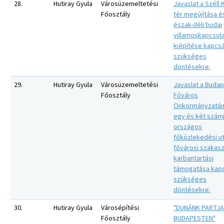
28.
Hutiray Gyula
Városüzemeltetési
Javaslat a Széll
Főosztály
tér megújítása é
észak-déli budai
villamoskapcsol
kiépítése kapcs
szükséges
döntésekre.
29.
Hutiray Gyula
Városüzemeltetési
Javaslat a Buda
Főosztály
Főváros
Önkormányzatán
egy és két szám
országos
főközlekedési u
fővárosi szakasz
karbantartási
támogatása kap
szükséges
döntésekre.
30.
Hutiray Gyula
Városépítési
"DUNÁNK PARTJA
Főosztály
BUDAPESTEN"