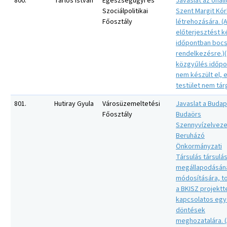
800.
Tarlós István
Egészségügyi és
Javaslat az önáll
Szociálpolitikai
Szent Margit Kó
Főosztály
létrehozására. (
előterjesztést 
időpontban bocs
rendelkezésre.)(
közgyűlés időpo
nem készült el, 
testület nem tár
801.
Hutiray Gyula
Városüzemeltetési
Javaslat a Budap
Főosztály
Budaörs
Szennyvízelveze
Beruházó
Önkormányzati
Társulás társulás
megállapodásán
módosítására, t
a BKISZ projektt
kapcsolatos eg
döntések
meghozatalára. 