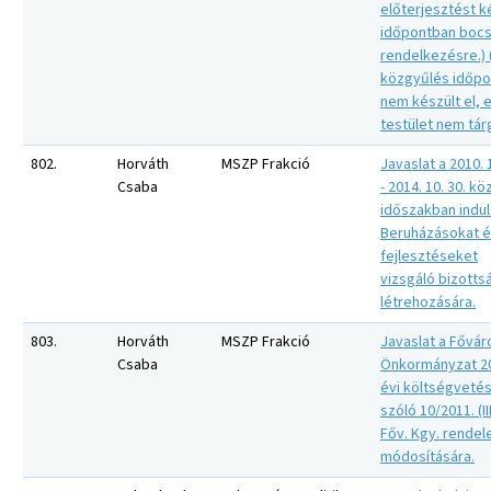
előterjesztést 
időpontban bocs
rendelkezésre.) 
közgyűlés időpo
nem készült el, 
testület nem tár
802.
Horváth
MSZP Frakció
Javaslat a 2010. 1
Csaba
- 2014. 10. 30. kö
időszakban indu
Beruházásokat 
fejlesztéseket
vizsgáló bizotts
létrehozására.
803.
Horváth
MSZP Frakció
Javaslat a Fővár
Csaba
Önkormányzat 2
évi költségvetés
szóló 10/2011. (III
Főv. Kgy. rendel
módosítására.