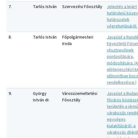
7.
Tarlós István
Szervezési Főosztály
Jelentés a lejárt
határidejű közgy
határozatok
végrehajtásáról.
8.
Tarlós István
Főpolgármesteri
Javaslat a Rendé
Iroda
Egyeztető Fóru
résztvevőinek
pontosítására,
módosítására. (
előterjesztést 
időpontban bocs
rendelkezésre.)
9.
György
Városüzemeltetési
Javaslat a Buda
István dr.
Főosztály
főváros közigaz
területén a járm
várakozás rendj
egységes
kialakításáról, a
várakozás díjáró