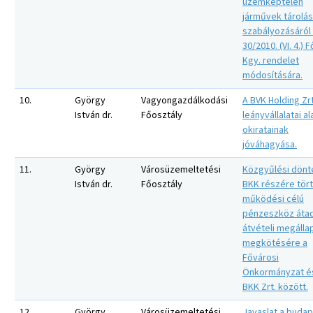
üzemképtelen
járművek tárolá
szabályozásáról
30/2010. (VI. 4.) F
Kgy. rendelet
módosítására.
10.
György
Vagyongazdálkodási
A BVK Holding Zrt
István dr.
Főosztály
leányvállalatai al
okiratainak
jóváhagyása.
11.
György
Városüzemeltetési
Közgyűlési dönt
István dr.
Főosztály
BKK részére tör
működési célú
pénzeszköz áta
átvételi megáll
megkötésére a
Fővárosi
Önkormányzat é
BKK Zrt. között.
12.
György
Városüzemeltetési
Javaslat a budap