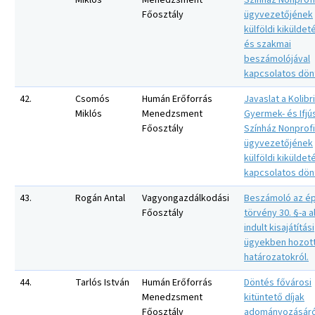
Miklós
Menedzsment
Színház Nonprofit
Főosztály
ügyvezetőjének
külföldi kiküldet
és szakmai
beszámolójával
kapcsolatos dön
42.
Csomós
Humán Erőforrás
Javaslat a Kolibri
Miklós
Menedzsment
Gyermek- és Ifjú
Főosztály
Színház Nonprofit
ügyvezetőjének
külföldi kiküldet
kapcsolatos dön
43.
Rogán Antal
Vagyongazdálkodási
Beszámoló az ép
Főosztály
törvény 30. §-a a
indult kisajátítási
ügyekben hozot
határozatokról.
44.
Tarlós István
Humán Erőforrás
Döntés fővárosi
Menedzsment
kitüntető díjak
Főosztály
adományozásáró