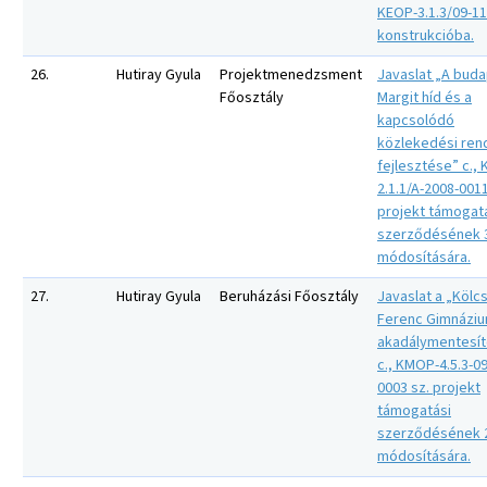
KEOP-3.1.3/09-11
konstrukcióba.
26.
Hutiray Gyula
Projektmenedzsment
Javaslat „A buda
Főosztály
Margit híd és a
kapcsolódó
közlekedési ren
fejlesztése” c.,
2.1.1/A-2008-0011
projekt támogat
szerződésének 3
módosítására.
27.
Hutiray Gyula
Beruházási Főosztály
Javaslat a „Kölc
Ferenc Gimnázi
akadálymentesí
c., KMOP-4.5.3-0
0003 sz. projekt
támogatási
szerződésének 2
módosítására.