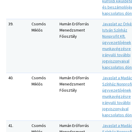
külföldi kiküldet
és beszámolójáv
kapcsolatos dön
39.
Csomós
Humán Erőforrás
Javaslat az Örk
Miklós
Menedzsment
István Színház
Főosztály
Nonprofit Kft.
ügyvezetőjének
munkavégzésre
irányuló további
jogviszonyaival
kapcsolatos dön
40.
Csomós
Humán Erőforrás
Javaslat a Madá
Miklós
Menedzsment
Színház Nonprofit
Főosztály
ügyvezetőjének
munkavégzésre
irányuló további
jogviszonyával
kapcsolatos dön
41.
Csomós
Humán Erőforrás
Javaslat a Madá