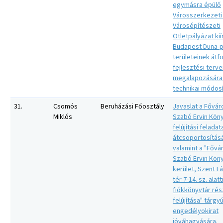
egymásra épülő
Városszerkezeti
Városépítészeti
Ötletpályázat kií
Budapest Duna-p
területeinek átf
fejlesztési terv
megalapozására
technikai módosí
31.
Csomós
Beruházási Főosztály
Javaslat a Fővár
Miklós
Szabó Ervin Kön
felújítási feladat
átcsoportosítás
valamint a "Fővá
Szabó Ervin Köny
kerület, Szent L
tér 7-14. sz. alatt
fiókkönyvtár ré
felújítása" tárgy
engedélyokirat
jóváhagyására.