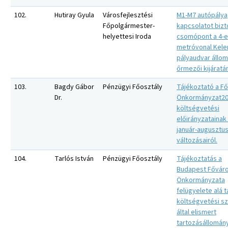
102.
Hutiray Gyula
Városfejlesztési
M1-M7 autópálya
Főpolgármester-
kapcsolatot bizt
helyettesi Iroda
csomópont a 4-
metróvonal Kele
pályaudvar állo
őrmezői kijáratán
103.
Bagdy Gábor
Pénzügyi Főosztály
Tájékoztató a Fő
Dr.
Önkormányzat201
költségvetési
előirányzatainak
január-augusztus
változásairól.
104.
Tarlós István
Pénzügyi Főosztály
Tájékoztatás a
Budapest Fővár
Önkormányzata
felügyelete alá 
költségvetési s
által elismert
tartozásállomány