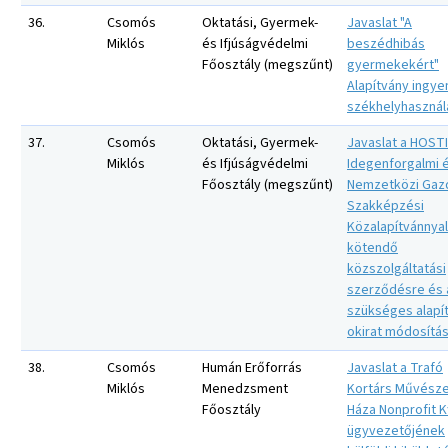
36.
Csomós
Oktatási, Gyermek-
Javaslat "A
Miklós
és Ifjúságvédelmi
beszédhibás
Főosztály (megszűnt)
gyermekekért"
Alapítvány ingy
székhelyhasznál
37.
Csomós
Oktatási, Gyermek-
Javaslat a HOST
Miklós
és Ifjúságvédelmi
Idegenforgalmi 
Főosztály (megszűnt)
Nemzetközi Gaz
Szakképzési
Közalapítvánnyal
kötendő
közszolgáltatási
szerződésre és 
szükséges alapí
okirat módosítás
38.
Csomós
Humán Erőforrás
Javaslat a Trafó
Miklós
Menedzsment
Kortárs Művész
Főosztály
Háza Nonprofit Kf
ügyvezetőjének