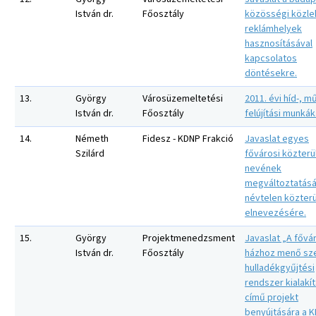
István dr.
Főosztály
közösségi közle
reklámhelyek
hasznosításával
kapcsolatos
döntésekre.
13.
György
Városüzemeltetési
2011. évi híd-, m
István dr.
Főosztály
felújítási munkák
14.
Németh
Fidesz - KDNP Frakció
Javaslat egyes
Szilárd
fővárosi közterü
nevének
megváltoztatásá
névtelen közter
elnevezésére.
15.
György
Projektmenedzsment
Javaslat „A fővá
István dr.
Főosztály
házhoz menő sze
hulladékgyűjtési
rendszer kialakí
című projekt
benyújtására a 