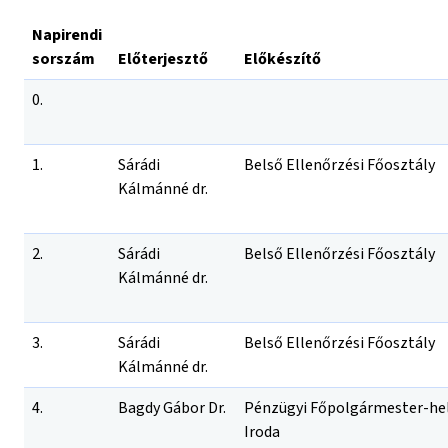
Napirendi
sorszám
Előterjesztő
Előkészítő
0.
1.
Sárádi
Belső Ellenőrzési Főosztály
Kálmánné dr.
2.
Sárádi
Belső Ellenőrzési Főosztály
Kálmánné dr.
3.
Sárádi
Belső Ellenőrzési Főosztály
Kálmánné dr.
4.
Bagdy Gábor Dr.
Pénzügyi Főpolgármester-hel
Iroda