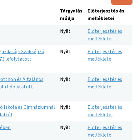
Tárgyalás
Előterjesztés és
módja
mellékletei
Nyílt
Előterjesztés és
mellékletei
zgazdasági Szakképző
Nyílt
Előterjesztés és
.) lefolytatott
mellékletei
kotthon és Általános
Nyílt
Előterjesztés és
4.) lefolytatott
mellékletei
ző Iskola és Gimnáziumnál
Nyílt
Előterjesztés és
latról
mellékletei
yében
Nyílt
Előterjesztés és
mellékletei