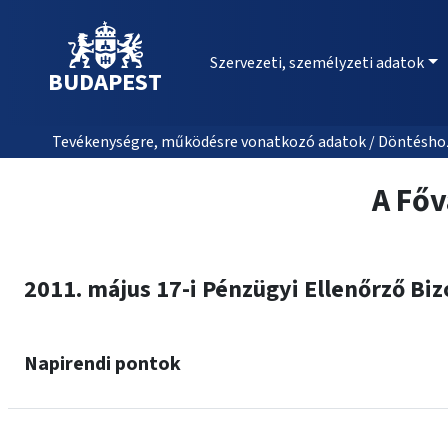
Szervezeti, személyzeti adatok
BUDAPEST
Tevékenységre, működésre vonatkozó adatok / Döntéshozat
A Főv
2011. május 17-i Pénzügyi Ellenőrző Biz
Napirendi pontok