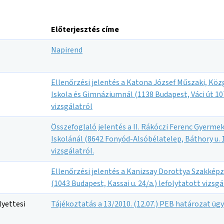
Előterjesztés címe
Napirend
Ellenőrzési jelentés a Katona József Műszaki, Kö
Iskola és Gimnáziumnál (1138 Budapest, Váci út 107
vizsgálatról
Összefoglaló jelentés a II. Rákóczi Ferenc Gyerme
Iskolánál (8642 Fonyód-Alsóbélatelep, Báthory u. 1
vizsgálatról.
Ellenőrzési jelentés a Kanizsay Dorottya Szakkép
(1043 Budapest, Kassai u. 24/a.) lefolytatott vizsgá
yettesi
Tájékoztatás a 13/2010. (12.07.) PEB határozat üg