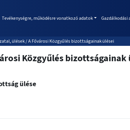
Tevékenységre, működésre vonatkozó adatok
Gazdálkodási 
al, ülések / A Fővárosi Közgyűlés bizottságainak ülései
árosi Közgyűlés bizottságainak 
ottság ülése