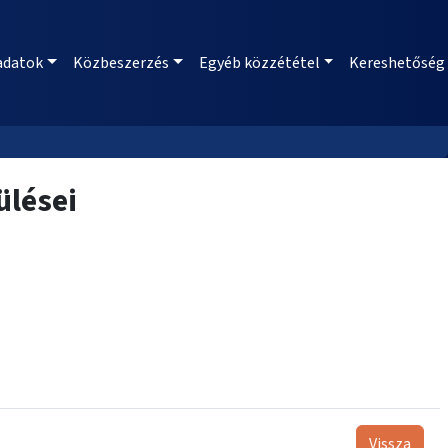
adatok
Közbeszerzés
Egyéb közzététel
Kereshetőség
ülései
Vissza