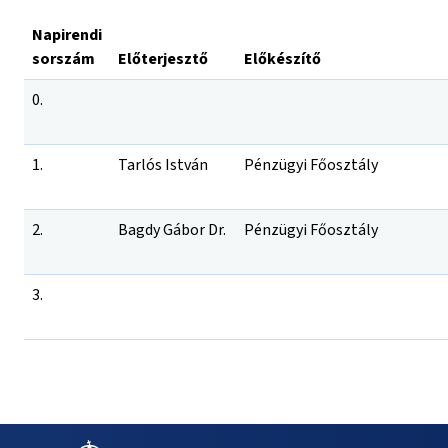
Napirendi
sorszám
Előterjesztő
Előkészítő
0.
1.
Tarlós István
Pénzügyi Főosztály
2.
Bagdy Gábor Dr.
Pénzügyi Főosztály
3.