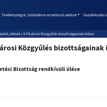
Tevékenységre, működésre vonatkozó adatok
Gazdálkodási 
al, ülések / A Fővárosi Közgyűlés bizottságainak ülései
árosi Közgyűlés bizottságainak 
etési Bizottság rendkívüli ülése