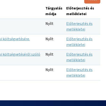
Tárgyalás
Előterjesztés és
módja
mellékletei
Nyílt
Előterjesztés és
mellékletei
i költségvetésére.
Nyílt
Előterjesztés és
mellékletei
i költségvetéséről szóló
Nyílt
Előterjesztés és
mellékletei
Nyílt
Előterjesztés és
mellékletei