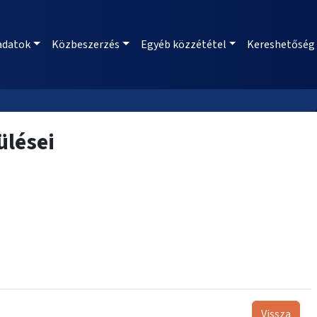
adatok
Közbeszerzés
Egyéb közzététel
Kereshetőség
ülései
Vissza