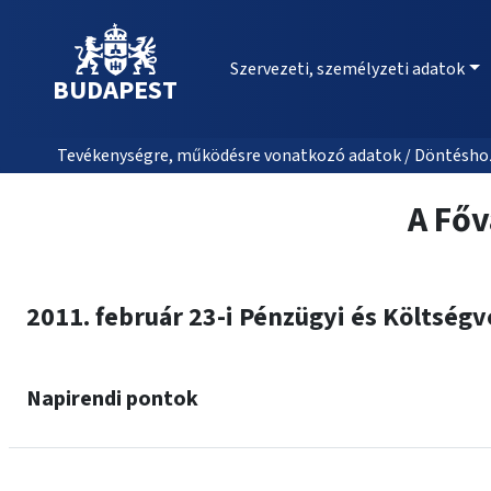
Szervezeti, személyzeti adatok
BUDAPEST
Tevékenységre, működésre vonatkozó adatok / Döntéshozat
A Főv
2011. február 23-i Pénzügyi és Költségv
Napirendi pontok