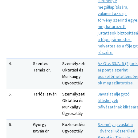
illetménye
megállapítására,
valamint az szja
törvény szerinti egye
meghatározott
juttatások biztosítás
a főpolgármester-
helyettes és a főjegy
részére.
4.
Szentes
Személyzeti
Az Ötv. 33/A. § (2) bek
Tamás dr.
Oktatási és
a) pontja szerinti
Munkaügyi
összeférhetetlenség
Ügyosztály
ok megszüntetése.
5.
Tarlós István
Személyzeti
Javaslat aljegyzői
Oktatási és
álláshelyek
Munkaügyi
pályázatának kiírására
Ügyosztály
6.
György
Közlekedési
Személyi javaslat a
István dr.
Ügyosztály
Fővárosi Közterületi
Parkolási Társulás