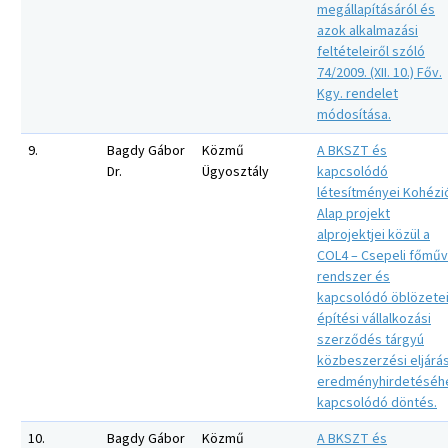
megállapításáról és
azok alkalmazási
feltételeiről szóló
74/2009. (XII. 10.) Főv.
Kgy. rendelet
módosítása.
9.
Bagdy Gábor
Közmű
A BKSZT és
Dr.
Ügyosztály
kapcsolódó
létesítményei Kohézi
Alap projekt
alprojektjei közül a
COL4 – Csepeli főműv
rendszer és
kapcsolódó öblözete
építési vállalkozási
szerződés tárgyú
közbeszerzési eljárá
eredményhirdetéséh
kapcsolódó döntés.
10.
Bagdy Gábor
Közmű
A BKSZT és