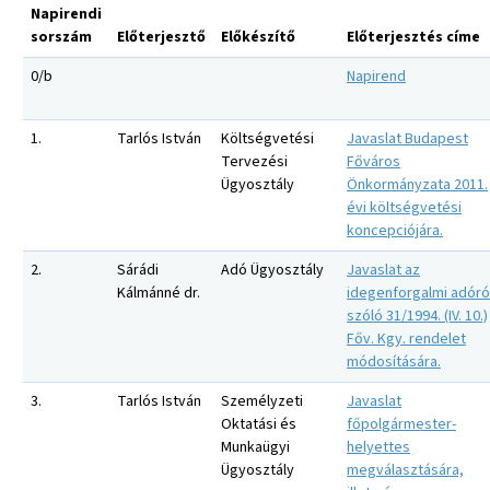
Napirendi
sorszám
Előterjesztő
Előkészítő
Előterjesztés címe
0/b
Napirend
1.
Tarlós István
Költségvetési
Javaslat Budapest
Tervezési
Főváros
Ügyosztály
Önkormányzata 2011.
évi költségvetési
koncepciójára.
2.
Sárádi
Adó Ügyosztály
Javaslat az
Kálmánné dr.
idegenforgalmi adóró
szóló 31/1994. (IV. 10.)
Főv. Kgy. rendelet
módosítására.
3.
Tarlós István
Személyzeti
Javaslat
Oktatási és
főpolgármester-
Munkaügyi
helyettes
Ügyosztály
megválasztására,