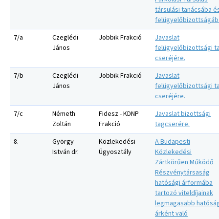
társulási tanácsába é
felügyelőbizottságáb
7/a
Czeglédi
Jobbik Frakció
Javaslat
János
felügyelőbizottsági t
cseréjére.
7/b
Czeglédi
Jobbik Frakció
Javaslat
János
felügyelőbizottsági t
cseréjére.
7/c
Németh
Fidesz - KDNP
Javaslat bizottsági
Zoltán
Frakció
tagcserére.
8.
György
Közlekedési
A Budapesti
István dr.
Ügyosztály
Közlekedési
Zártkörűen Működő
Részvénytársaság
hatósági árformába
tartozó viteldíjainak
legmagasabb hatóság
árként való