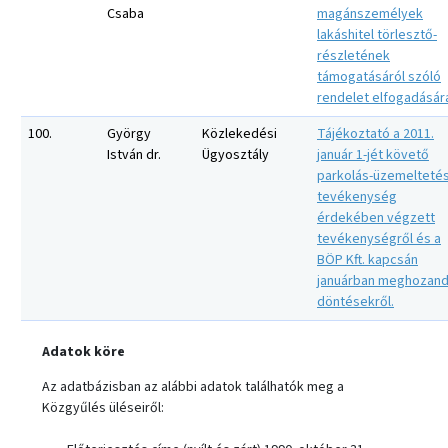
Csaba
magánszemélyek
lakáshitel törlesztő-
részletének
támogatásáról szóló
rendelet elfogadásár
100.
György
Közlekedési
Tájékoztató a 2011.
István dr.
Ügyosztály
január 1-jét követő
parkolás-üzemeltetés
tevékenység
érdekében végzett
tevékenységről és a
BÖP Kft. kapcsán
januárban meghozan
döntésekről.
Adatok köre
Az adatbázisban az alábbi adatok találhatók meg a
Közgyűlés üléseiről: