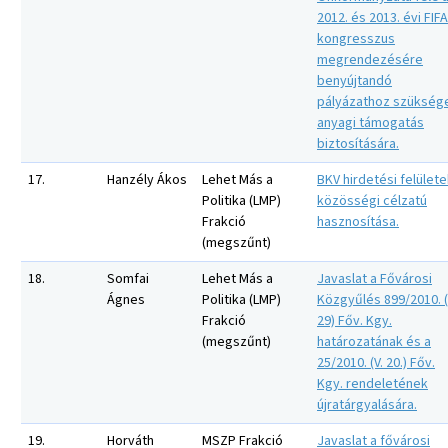
2012. és 2013. évi FIFA
kongresszus
megrendezésére
benyújtandó
pályázathoz szükség
anyagi támogatás
biztosítására.
17.
Hanzély Ákos
Lehet Más a
BKV hirdetési felület
Politika (LMP)
közösségi célzatú
Frakció
hasznosítása.
(megszűnt)
18.
Somfai
Lehet Más a
Javaslat a Fővárosi
Ágnes
Politika (LMP)
Közgyűlés 899/2010. (
Frakció
29) Főv. Kgy.
(megszűnt)
határozatának és a
25/2010. (V. 20.) Főv.
Kgy. rendeletének
újratárgyalására.
19.
Horváth
MSZP Frakció
Javaslat a fővárosi