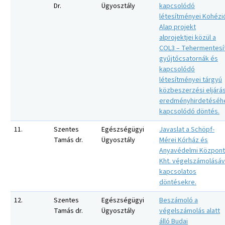
Dr.
Ügyosztály
kapcsolódó
létesítményei Kohézi
Alap projekt
alprojektjei közül a
COL3 – Tehermentesí
gyűjtőcsatornák és
kapcsolódó
létesítményei tárgyú
közbeszerzési eljárá
eredményhirdetéséh
kapcsolódó döntés.
11.
Szentes
Egészségügyi
Javaslat a Schöpf-
Tamás dr.
Ügyosztály
Mérei Kórház és
Anyavédelmi Központ
Kht. végelszámolásáv
kapcsolatos
döntésekre.
12.
Szentes
Egészségügyi
Beszámoló a
Tamás dr.
Ügyosztály
végelszámolás alatt
álló Budai