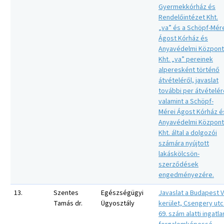
Gyermekkórház és
Rendelőintézet Kht.
„va” és a Schöpf-Mér
Ágost Kórház és
Anyavédelmi Központ
Kht. „va” pereinek
alperesként történő
átvételéről, javaslat
további per átvételér
valamint a Schöpf-
Mérei Ágost Kórház é
Anyavédelmi Központ
Kht. által a dolgozói
számára nyújtott
lakáskölcsön-
szerződések
engedményezére.
13.
Szentes
Egészségügyi
Javaslat a Budapest V
Tamás dr.
Ügyosztály
kerület, Csengery utc
69. szám alatti ingatla