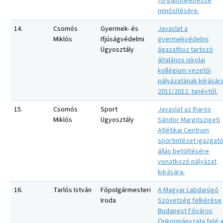
forgalomképessé
minősítésére.
14.
Csomós
Gyermek- és
Javaslat a
Miklós
Ifjúságvédelmi
gyermekvédelmi
Ügyosztály
ágazathoz tartozó
általános iskolai
kollégium vezetői
pályázatának kiírásár
2011/2012. tanévtől.
15.
Csomós
Sport
Javaslat az Iharos
Miklós
Ügyosztály
Sándor Margitszigeti
Atlétikai Centrum
sportintézet igazgató
állás betöltésére
vonatkozó pályázat
kiírására.
16.
Tarlós István
Főpolgármesteri
A Magyar Labdarúgó
Iroda
Szövetség felkérése
Budapest Főváros
Önkormányzata felé 