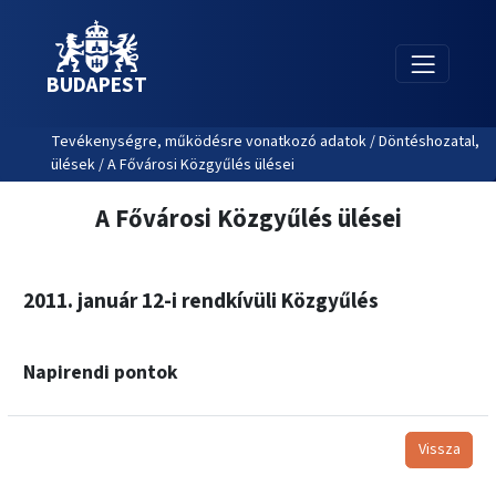
BUDAPEST
Tevékenységre, működésre vonatkozó adatok / Döntéshozatal,
ülések / A Fővárosi Közgyűlés ülései
A Fővárosi Közgyűlés ülései
2011. január 12-i rendkívüli Közgyűlés
Napirendi pontok
Vissza