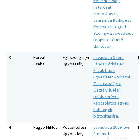
Kohéziós Alap
határozat
módosítását,
valamint a Budapest
Komplex Integrált
Szennyvízelvezetése
projektet érintő
döntések.
3.
Horváth
Egészségügyi
Javaslat a Szent
Csaba
Ügyosztály
János Kórház és
Észak-budai
Egyesített Kórházai
Traumatológiai
Osztály fűtési
rendszerével
kapcsolatos egyes
költségek
biztosítására.
4.
Hagyó Miklós
Közlekedési
Javaslat a 2009. évi
Ügyosztály
átmeneti