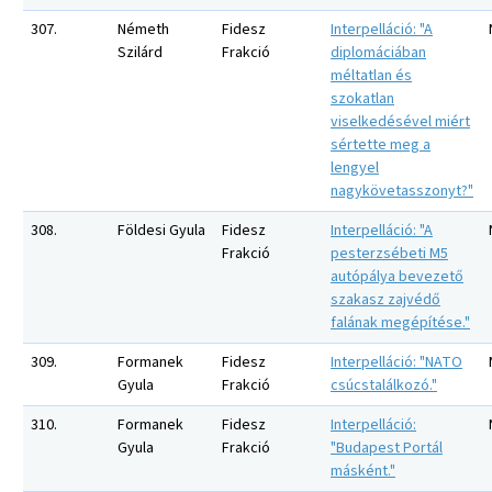
307.
Németh
Fidesz
Interpelláció: "A
Szilárd
Frakció
diplomáciában
méltatlan és
szokatlan
viselkedésével miért
sértette meg a
lengyel
nagykövetasszonyt?"
308.
Földesi Gyula
Fidesz
Interpelláció: "A
Frakció
pesterzsébeti M5
autópálya bevezető
szakasz zajvédő
falának megépítése."
309.
Formanek
Fidesz
Interpelláció: "NATO
Gyula
Frakció
csúcstalálkozó."
310.
Formanek
Fidesz
Interpelláció:
Gyula
Frakció
"Budapest Portál
másként."