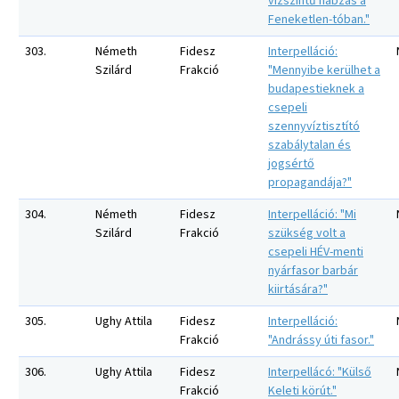
vízszintű habzás a
Feneketlen-tóban."
303.
Németh
Fidesz
Interpelláció:
Szilárd
Frakció
"Mennyibe kerülhet a
budapestieknek a
csepeli
szennyvíztisztító
szabálytalan és
jogsértő
propagandája?"
304.
Németh
Fidesz
Interpelláció: "Mi
Szilárd
Frakció
szükség volt a
csepeli HÉV-menti
nyárfasor barbár
kiirtására?"
305.
Ughy Attila
Fidesz
Interpelláció:
Frakció
"Andrássy úti fasor."
306.
Ughy Attila
Fidesz
Interpellácó: "Külső
Frakció
Keleti körút."