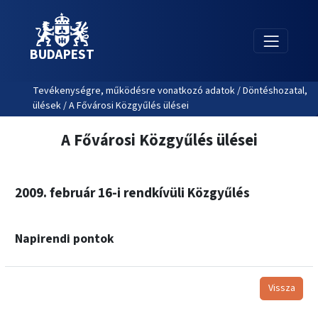
BUDAPEST
Tevékenységre, működésre vonatkozó adatok / Döntéshozatal,
ülések / A Fővárosi Közgyűlés ülései
A Fővárosi Közgyűlés ülései
2009. február 16-i rendkívüli Közgyűlés
Napirendi pontok
Vissza