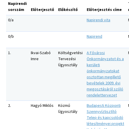
Napirendi
sorszám
Előterjesztő
Előkészítő
Előterjesztés címe
0/a
Napirendi vita
0/b
Napirend
1.
Ikvai-Szabó
Költségvetési
A Fővárosi
Imre
Tervezési
Önkormányzatot és a
Ügyosztály
kerületi
önkormányzatokat
osztottan megillető
bevételek 2009. évi
megosztásáról szóló
rendelettervezet
2.
Hagyó Miklós
Közmű
Budapesti Központi
Ügyosztály
Szennyvíztisztító
Telep és kapcsolódó
létesítményei projekt