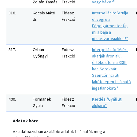
Zoltán Tamás
Frakció
vagy béke?"
316.
Kocsis Máté
Fidesz
Interpelláció: "Árulja
dr.
Frakció
el végre a
Főpolgármester Úr,
mi a baja a
józsefvárosiakkal?"
317.
Orbán
Fidesz
Interpelláció: "Miért
Gyöngyi
Frakció
akarják áron alul
értékesíteni a XXIII.
ker. Soroksár
Szentlőrinci úti
lakótelepen található
ingatlanokat?"
400.
Formanek
Fidesz
Kérdés "Gyáli úti
Gyula
Frakció
aluljáró"
Adatok köre
Az adatbázisban az alábbi adatok találhatók meg a