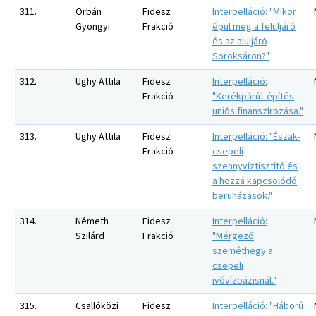
311.
Orbán
Fidesz
Interpelláció: "Mikor
Gyöngyi
Frakció
épül meg a felüljáró
és az aluljáró
Soroksáron?"
312.
Ughy Attila
Fidesz
Interpelláció:
Frakció
"Kerékpárút-építés
uniós finanszírozása."
313.
Ughy Attila
Fidesz
Interpelláció: "Észak-
Frakció
csepeli
szennyvíztisztító és
a hozzá kapcsolódó
beruházások."
314.
Németh
Fidesz
Interpelláció:
Szilárd
Frakció
"Mérgező
szeméthegy a
csepeli
ivóvízbázisnál."
315.
Csallóközi
Fidesz
Interpelláció: "Háború