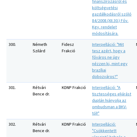
finanszírozásról és
költségvetési
gazdálkodásról szóló
84/2008.(XII.30.) Főv.
Kgy. rendelet
módosítására.
300.
Németh
Fidesz
Interpelláció: "Mit
Szilárd
Frakció
tesz azért, hogy a
főváros ne úgy
nézzen ki, mint egy
brazíliai
dobozváros?"
301.
Rétvári
KDNP Frakció
Interpelláció: "A
Bence dr.
tisztességes eljárást
duplán hiányolja az
ombudsman a BKV-
tól!"
302.
Rétvári
KDNP Frakció
Interpelláció:
Bence dr.
"Csökkentett