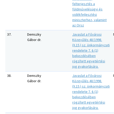
felterjesztés a
földművelésügyi és
vidékfejlesztési
miniszterhez, valamint
az Orsz
37.
Demszky
Javaslat a Fővárosi
Gábor dr.
Közgyűlés 48/1998.
(X.15.) sz. önkormányzati
rendelete 7. § (1)
bekezdésében
rögzített egyetértési
jog gyakorlására.
38.
Demszky
Javaslat a Fővárosi
Gábor dr.
Közgyűlés 48/1998.
(X.15.) sz. önkormányzati
rendelete 7. § (1)
bekezdésében
rögzített egyetértési
jog gyakorlására.