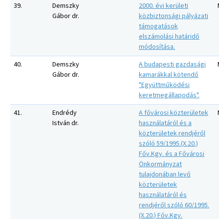
39.
Demszky
2000. évi kerületi
Gábor dr.
közbiztonsági pályázati
támogatások
elszámolási határidő
módosítása.
40.
Demszky
A budapesti gazdasági
Gábor dr.
kamarákkal kötendő
"Együttműködési
keretmegállapodás".
41.
Endrédy
A fővárosi közterületek
István dr.
használatáról és a
közterületek rendjéről
szóló 59/1995.(X.20.)
Főv.Kgy. és a Fővárosi
Önkormányzat
tulajdonában levő
közterületek
használatáról és
rendjéről szóló 60/1995.
(X.20.) Főv.Kgy.