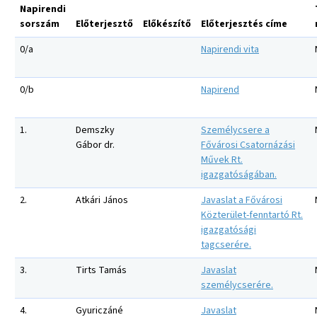
Napirendi
sorszám
Előterjesztő
Előkészítő
Előterjesztés címe
0/a
Napirendi vita
0/b
Napirend
1.
Demszky
Személycsere a
Gábor dr.
Fővárosi Csatornázási
Művek Rt.
igazgatóságában.
2.
Atkári János
Javaslat a Fővárosi
Közterület-fenntartó Rt.
igazgatósági
tagcserére.
3.
Tirts Tamás
Javaslat
személycserére.
4.
Gyuriczáné
Javaslat