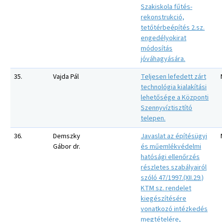
Szakiskola fűtés-
rekonstrukció,
tetőtérbeépítés 2.sz.
engedélyokirat
módosítás
jóváhagyására.
35.
Vajda Pál
Teljesen lefedett zárt
technológia kialakítási
lehetősége a Központi
Szennyvíztisztító
telepen.
36.
Demszky
Javaslat az építésügyi
Gábor dr.
és műemlékvédelmi
hatósági ellenőrzés
részletes szabályairól
szóló 47/1997.(XII.29.)
KTM sz. rendelet
kiegészítésére
vonatkozó intézkedés
megtételére,