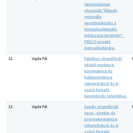
támogatásban
részesülő "Állandó
regionális
együttműködés a
tömegközlekedés
módozatai területén" -
PRECO projekt
megvalósítására.
22.
Vajda Pál
Palatínus strandfürdő
oktató medence,
körmedence és
hullámmedence
rekonstrukció és új
szűrő-forgató
berendezés telepítése.
23.
Vajda Pál
Dagály strandfürdő
vese-, gomba- és
gyermekmedence
rekonstrukció és új
szűrő-forgató