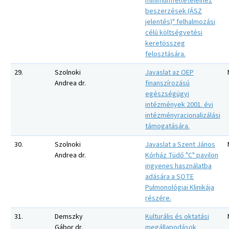
minimumfeltételeihez
beszerzések (ÁSZ
jelentés)" felhalmozási
célú költségvetési
keretösszeg
felosztására.
29.
Szolnoki
Javaslat az OEP
Andrea dr.
finanszírozású
egészségügyi
intézmények 2001. évi
intézményracionalizálási
támogatására.
30.
Szolnoki
Javaslat a Szent János
Andrea dr.
Kórház Tüdő "C" pavilon
ingyenes használatba
adására a SOTE
Pulmonológiai Klinikája
részére.
31.
Demszky
Kulturális és oktatási
Gábor dr.
megállapodások