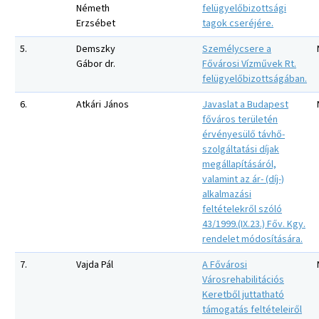
Németh
felügyelőbizottsági
Erzsébet
tagok cseréjére.
5.
Demszky
Személycsere a
Gábor dr.
Fővárosi Vízművek Rt.
felügyelőbizottságában.
6.
Atkári János
Javaslat a Budapest
főváros területén
érvényesülő távhő-
szolgáltatási díjak
megállapításáról,
valamint az ár- (díj-)
alkalmazási
feltételekről szóló
43/1999.(IX.23.) Főv. Kgy.
rendelet módosítására.
7.
Vajda Pál
A Fővárosi
Városrehabilitációs
Keretből juttatható
támogatás feltételeiről