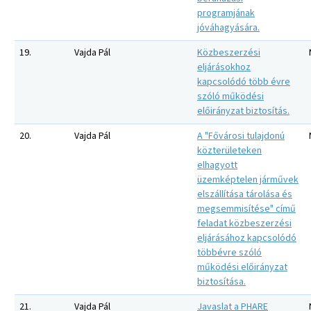
programjának
jóváhagyására.
19.
Vajda Pál
Közbeszerzési
eljárásokhoz
kapcsolódó több évre
szóló működési
előirányzat biztosítás.
20.
Vajda Pál
A "Fővárosi tulajdonú
közterületeken
elhagyott
üzemképtelen járművek
elszállítása tárolása és
megsemmisítése" című
feladat közbeszerzési
eljárásához kapcsolódó
többévre szóló
működési előirányzat
biztosítása.
21.
Vajda Pál
Javaslat a PHARE