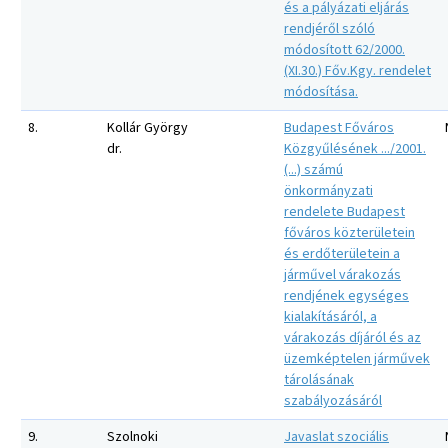
és a pályázati eljárás
rendjéről szóló
módosított 62/2000.
(XI.30.) Főv.Kgy. rendelet
módosítása.
8.
Kollár György
Budapest Főváros
dr.
Közgyűlésének .../2001.
(...) számú
önkormányzati
rendelete Budapest
főváros közterületein
és erdőterületein a
járművel várakozás
rendjének egységes
kialakításáról, a
várakozás díjáról és az
üzemképtelen járművek
tárolásának
szabályozásáról
9.
Szolnoki
Javaslat szociális