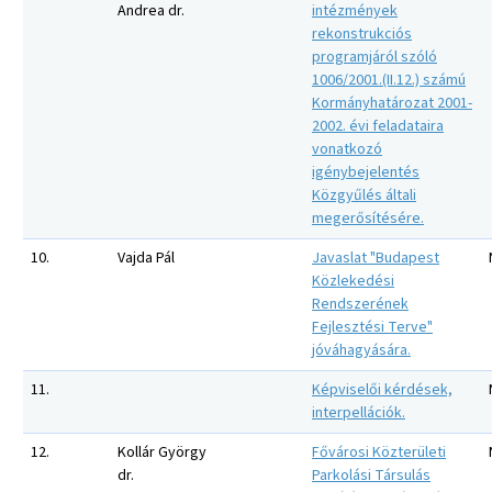
Andrea dr.
intézmények
rekonstrukciós
programjáról szóló
1006/2001.(II.12.) számú
Kormányhatározat 2001-
2002. évi feladataira
vonatkozó
igénybejelentés
Közgyűlés általi
megerősítésére.
10.
Vajda Pál
Javaslat "Budapest
Közlekedési
Rendszerének
Fejlesztési Terve"
jóváhagyására.
11.
Képviselői kérdések,
interpellációk.
12.
Kollár György
Fővárosi Közterületi
dr.
Parkolási Társulás