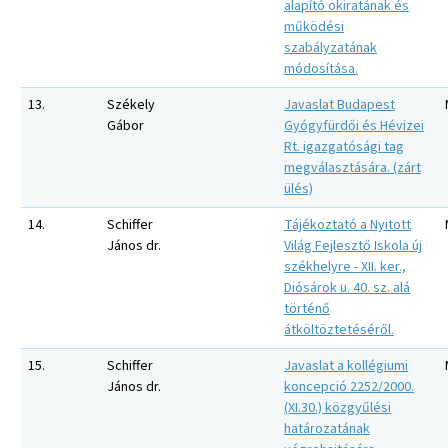
alapító okiratának és
működési
szabályzatának
módosítása.
13.
Székely
Javaslat Budapest
Gábor
Gyógyfürdői és Hévizei
Rt. igazgatósági tag
megválasztására. (zárt
ülés)
14.
Schiffer
Tájékoztató a Nyitott
János dr.
Világ Fejlesztő Iskola új
székhelyre - XII. ker.,
Diósárok u. 40. sz. alá
történő
átköltöztetéséről.
15.
Schiffer
Javaslat a kollégiumi
János dr.
koncepció 2252/2000.
(XI.30.) közgyűlési
határozatának