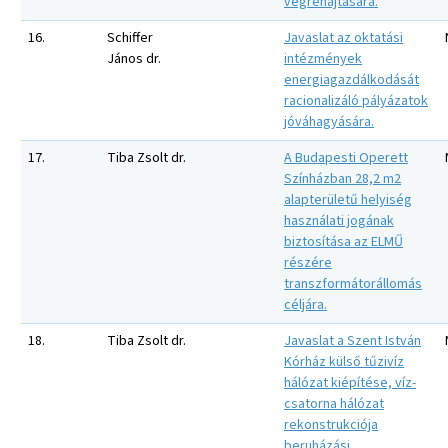
végrehajtására.
16.
Schiffer
Javaslat az oktatási
János dr.
intézmények
energiagazdálkodását
racionalizáló pályázatok
jóváhagyására.
17.
Tiba Zsolt dr.
A Budapesti Operett
Színházban 28,2 m2
alapterületű helyiség
használati jogának
biztosítása az ELMŰ
részére
transzformátorállomás
céljára.
18.
Tiba Zsolt dr.
Javaslat a Szent István
Kórház külső tűzivíz
hálózat kiépítése, víz-
csatorna hálózat
rekonstrukciója
beruházási