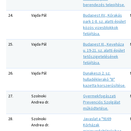
berendezés telepítése.
24.
Vajda Pál
Budapest XV., Kőrakás
park 1-8. sz. alatti épület
közös vizesblokkok
felújítása.
25.
Vajda Pál
Budapest XI., Keveháza
u. 19-21. sz. alatti épület
tetőszigetelésének
felújítása.
26.
Vajda Pál
Dunakeszi 2. sz.
hulladéklerakó "B"
kazetta korszerűsítése.
27.
Szolnoki
Gyermekfogászati
Andrea dr.
Prevenciós Szolgálat
működtetése.
28.
Szolnoki
Javaslat a "9169
Andrea dr.
Kórházak