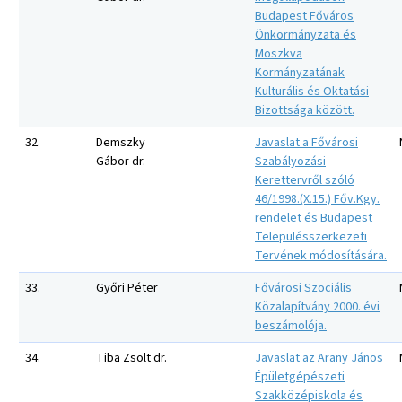
Budapest Főváros
Önkormányzata és
Moszkva
Kormányzatának
Kulturális és Oktatási
Bizottsága között.
32.
Demszky
Javaslat a Fővárosi
Gábor dr.
Szabályozási
Kerettervről szóló
46/1998.(X.15.) Főv.Kgy.
rendelet és Budapest
Településszerkezeti
Tervének módosítására.
33.
Győri Péter
Fővárosi Szociális
Közalapítvány 2000. évi
beszámolója.
34.
Tiba Zsolt dr.
Javaslat az Arany János
Épületgépészeti
Szakközépiskola és