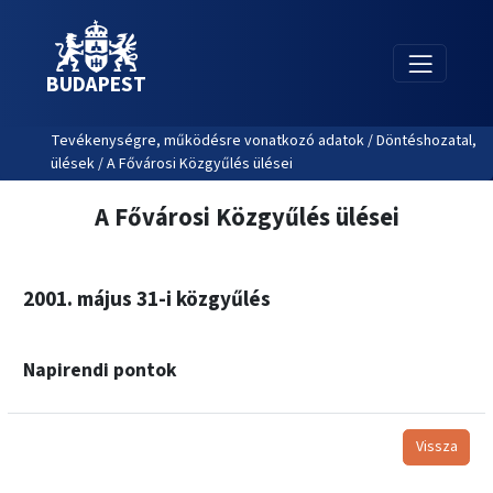
BUDAPEST
Tevékenységre, működésre vonatkozó adatok / Döntéshozatal,
ülések / A Fővárosi Közgyűlés ülései
A Fővárosi Közgyűlés ülései
2001. május 31-i közgyűlés
Napirendi pontok
Vissza