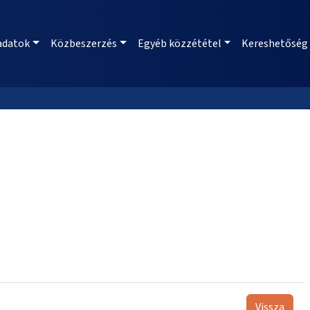
adatok
Közbeszerzés
Egyéb közzététel
Kereshetőség
Vissza