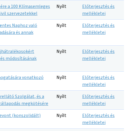
ére a 100 Klímasemleges
Nyílt
Előterjesztés és
ivil szervezetekkel
mellékletei
mentes Naphoz való
Nyílt
Előterjesztés és
gadására és annak
mellékletei
íjhátralékosokért
Nyílt
Előterjesztés és
ődés módosításának
mellékletei
ámogatására vonatkozó
Nyílt
Előterjesztés és
mellékletei
ellátó Szolgálat, és a
Nyílt
Előterjesztés és
gállapodás megkötésére
mellékletei
zevont (konszolidált)
Nyílt
Előterjesztés és
mellékletei