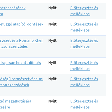
ú bérbeadásának
Nyílt
Előterjesztés és
ra
mellékletei
zefüggő alapítói döntések
Nyílt
Előterjesztés és
mellékletei
ervezet és a Romano Kher
Nyílt
Előterjesztés és
lcsön szerződés
mellékletei
sa kapcsán hozott döntés
Nyílt
Előterjesztés és
mellékletei
entőségű természetvédelmi
Nyílt
Előterjesztés és
csön szerződések
mellékletei
áció megalkotására
Nyílt
Előterjesztés és
tésére
mellékletei