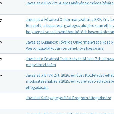
y
Javaslat a BKV Zrt. Alapszabályának módosítására
y
Javaslat a Fővárosi Önkormányzat ás a BKK Zrt. k
létrejött, a budapesti gyalogos aluljárókban elhe
helyiségek vonatkozásában kötött haszonkölcsön
y
Javaslat Budapest Főváros Önkormányzata közép-
Vagyongazdálkodási tervének jóváhagyására
y
Javaslat a Fővárosi Csatornázási Művek Zrt. könyv
megválasztására
y
Javaslat a BFVK Zrt. 2026. évi Éves Közfeladat-ellá
módosításának és a 2025. évi közfeladat-ellátási
elfogadására
Javaslat Szúnyoggyérítési Program elfogadására