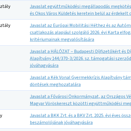
ztály
Javaslat együttműködési megállapodás megkötés
és Okos Város Küldetés keretein belül az érdekelt c
ztály
Javaslat az Európai Mobilitási Héthez és az Autó
csatlakozás alapjául szolgáló 2026. évi Karta elfo
kritériumainak megvalósítására
Javaslat a HÁLÓZAT – Budapesti Díjfizetőkért és D
Alapítvány 144/370-3/2026. sz. támogatási szerz
jóváhagyására
Javaslat a Kék Vonal Gyermekkrízis Alapítvány t
döntések meghozatalára
Javaslat a Fővárosi Önkormányzat, az Országos Vér
Magyar Vöröskereszt közötti együttműködési me
y
Javaslat a BKK Zrt. és a BKV Zrt. 2025. évi éves öss
beszámolójának jóváhagyására