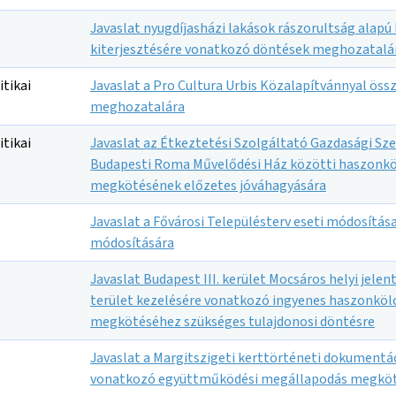
Javaslat nyugdíjasházi lakások rászorultság alap
kiterjesztésére vonatkozó döntések meghozatalá
itikai
Javaslat a Pro Cultura Urbis Közalapítvánnyal öss
meghozatalára
itikai
Javaslat az Étkeztetési Szolgáltató Gazdasági Sz
Budapesti Roma Művelődési Ház közötti haszonkö
megkötésének előzetes jóváhagyására
Javaslat a Fővárosi Településterv eseti módosítá
módosítására
Javaslat Budapest III. kerület Mocsáros helyi jel
terület kezelésére vonatkozó ingyenes haszonköl
megkötéséhez szükséges tulajdonosi döntésre
Javaslat a Margitszigeti kerttörténeti dokument
vonatkozó együttműködési megállapodás megkö