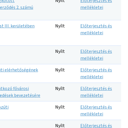
egkötött
Nyílt
Előterjesztés és
erződés 2. számú
mellékletei
t III. kerületében
Nyílt
Előterjesztés és
mellékletei
Nyílt
Előterjesztés és
mellékletei
úti elérhetőségének
Nyílt
Előterjesztés és
mellékletei
atkozó fővárosi
Nyílt
Előterjesztés és
kedések bevezetésére
mellékletei
özúti
Nyílt
Előterjesztés és
mellékletei
Nyílt
Előterjesztés és