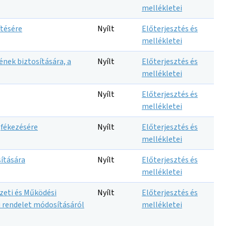
mellékletei
ítésére
Nyílt
Előterjesztés és
mellékletei
ének biztosítására, a
Nyílt
Előterjesztés és
mellékletei
Nyílt
Előterjesztés és
mellékletei
gfékezésére
Nyílt
Előterjesztés és
mellékletei
sítására
Nyílt
Előterjesztés és
mellékletei
zeti és Működési
Nyílt
Előterjesztés és
ti rendelet módosításáról
mellékletei