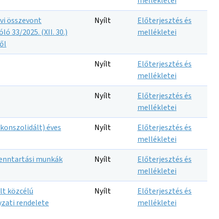
mellékletei
vi összevont
Nyílt
Előterjesztés és
ó 33/2025. (XII. 30.)
mellékletei
ől
Nyílt
Előterjesztés és
mellékletei
Nyílt
Előterjesztés és
mellékletei
(konszolidált) éves
Nyílt
Előterjesztés és
mellékletei
 fenntartási munkák
Nyílt
Előterjesztés és
mellékletei
lt közcélú
Nyílt
Előterjesztés és
yzati rendelete
mellékletei