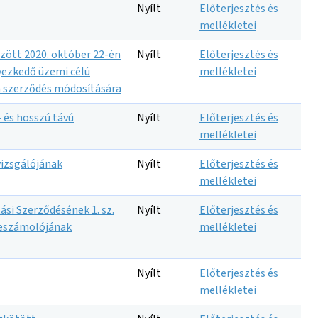
Nyílt
Előterjesztés és
mellékletei
özött 2020. október 22-én
Nyílt
Előterjesztés és
lyezkedő üzemi célú
mellékletei
 szerződés módosítására
 és hosszú távú
Nyílt
Előterjesztés és
mellékletei
vizsgálójának
Nyílt
Előterjesztés és
mellékletei
tási Szerződésének 1. sz.
Nyílt
Előterjesztés és
 beszámolójának
mellékletei
Nyílt
Előterjesztés és
mellékletei