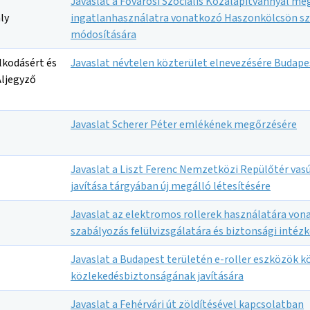
Javaslat a Fővárosi Szociális Közalapítvánnyal m
ly
ingatlanhasználatra vonatkozó Haszonkölcsön sz
módosítására
lkodásért és
Javaslat névtelen közterület elnevezésére Budapes
Aljegyző
Javaslat Scherer Péter emlékének megőrzésére
Javaslat a Liszt Ferenc Nemzetközi Repülőtér vas
javítása tárgyában új megálló létesítésére
Javaslat az elektromos rollerek használatára von
szabályozás felülvizsgálatára és biztonsági intéz
Javaslat a Budapest területén e-roller eszközök k
közlekedésbiztonságának javítására
Javaslat a Fehérvári út zöldítésével kapcsolatban