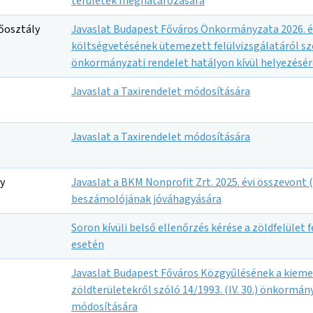
területek meghatározására
Főosztály
Javaslat Budapest Főváros Önkormányzata 2026. é
költségvetésének ütemezett felülvizsgálatáról szól
önkormányzati rendelet hatályon kívül helyezésér
Javaslat a Taxirendelet módosítására
Javaslat a Taxirendelet módosítására
y
Javaslat a BKM Nonprofit Zrt. 2025. évi összevont 
beszámolójának jóváhagyására
Soron kívüli belső ellenőrzés kérése a zöldfelület
esetén
Javaslat Budapest Főváros Közgyűlésének a kieme
zöldterületekről szóló 14/1993. (IV. 30.) önkormán
módosítására