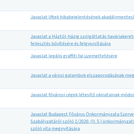
Javaslat liftek hibabejelentésének akadálymentes
Javaslat a Háztól-házig szolgáltatás haváriakeret
fejlesztés bővítésére és felgyorsítására
Javaslat legális graffiti fal üzemeltetésére
Javaslat a városi galambok elszaporodásának me
Javaslat fővárosi cégek létesítő okiratainak módo
Javaslat Budapest Főváros Önkormányzata Szerve
Szabályzatáról szóló 1/2020. (II. 5.) önkormányza
szóló vita megnyitására