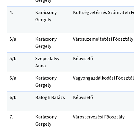
Gergely
4.
Karácsony
Költségvetési és Számviteli 
Gergely
5/a
Karácsony
Városüzemeltetési Főosztály
Gergely
5/b
Szepesfalvy
Képviselő
Anna
6/a
Karácsony
Vagyongazdálkodási Főosztál
Gergely
6/b
Balogh Balázs
Képviselő
7.
Karácsony
Várostervezési Főosztály
Gergely