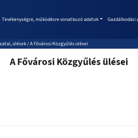
Tevékenységre, működésre vonatkozó adatok
Gazdálkodási 
al, ülések / A Fővárosi Közgyűlés ülései
A Fővárosi Közgyűlés ülései