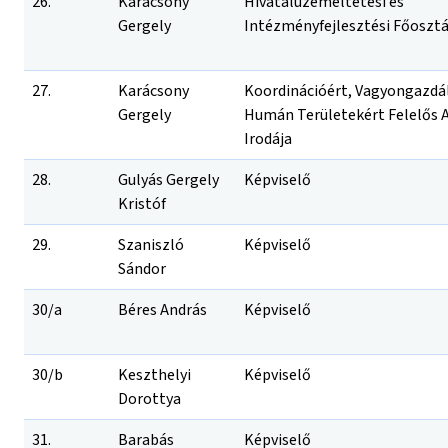
26.
Karácsony
Hivatalüzemeltetési és
Gergely
Intézményfejlesztési Főosztá
27.
Karácsony
Koordinációért, Vagyongazdá
Gergely
Humán Területekért Felelős 
Irodája
28.
Gulyás Gergely
Képviselő
Kristóf
29.
Szaniszló
Képviselő
Sándor
30/a
Béres András
Képviselő
30/b
Keszthelyi
Képviselő
Dorottya
31.
Barabás
Képviselő