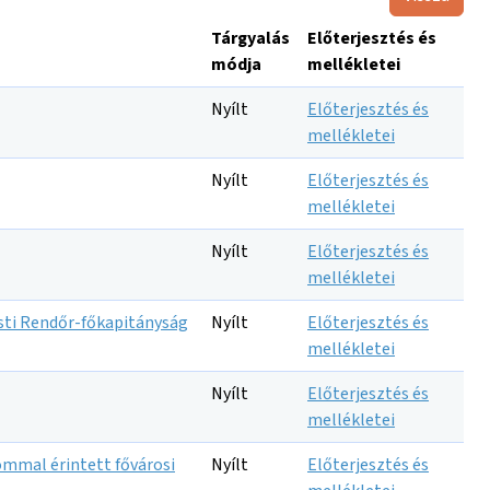
Tárgyalás
Előterjesztés és
módja
mellékletei
Nyílt
Előterjesztés és
mellékletei
Nyílt
Előterjesztés és
mellékletei
Nyílt
Előterjesztés és
mellékletei
sti Rendőr-főkapitányság
Nyílt
Előterjesztés és
mellékletei
Nyílt
Előterjesztés és
mellékletei
ommal érintett fővárosi
Nyílt
Előterjesztés és