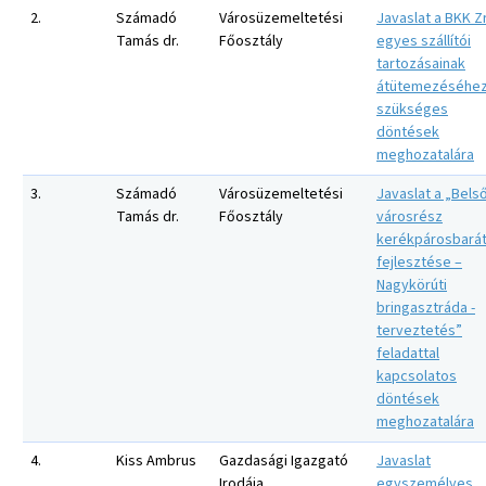
2.
Számadó
Városüzemeltetési
Javaslat a BKK Zr
Tamás dr.
Főosztály
egyes szállítói
tartozásainak
átütemezéséhe
szükséges
döntések
meghozatalára
3.
Számadó
Városüzemeltetési
Javaslat a „Bels
Tamás dr.
Főosztály
városrész
kerékpárosbará
fejlesztése –
Nagykörúti
bringasztráda -
terveztetés”
feladattal
kapcsolatos
döntések
meghozatalára
4.
Kiss Ambrus
Gazdasági Igazgató
Javaslat
Irodája
egyszemélyes