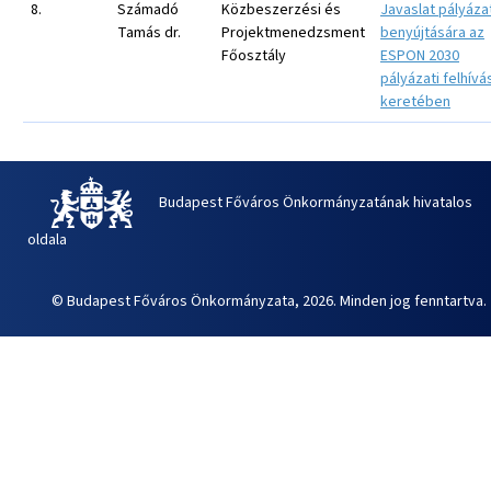
8.
Számadó
Közbeszerzési és
Javaslat pályáza
Tamás dr.
Projektmenedzsment
benyújtására az
Főosztály
ESPON 2030
pályázati felhívá
keretében
Budapest Főváros Önkormányzatának hivatalos
oldala
© Budapest Főváros Önkormányzata, 2026. Minden jog fenntartva.