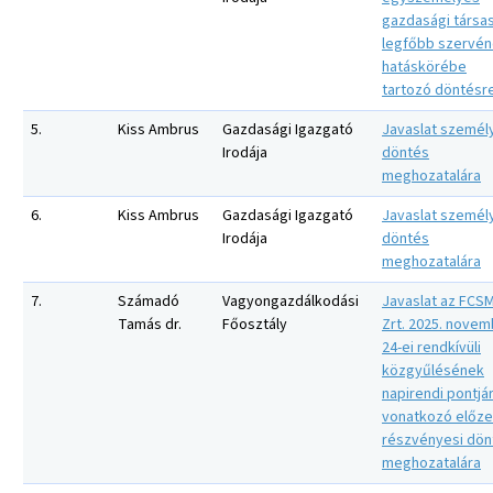
gazdasági társa
legfőbb szervé
hatáskörébe
tartozó döntésr
5.
Kiss Ambrus
Gazdasági Igazgató
Javaslat személy
Irodája
döntés
meghozatalára
6.
Kiss Ambrus
Gazdasági Igazgató
Javaslat személy
Irodája
döntés
meghozatalára
7.
Számadó
Vagyongazdálkodási
Javaslat az FCS
Tamás dr.
Főosztály
Zrt. 2025. nove
24-ei rendkívüli
közgyűlésének
napirendi pontjá
vonatkozó előze
részvényesi dön
meghozatalára