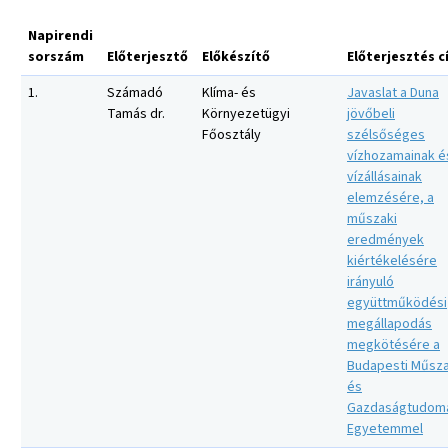
Napirendi
sorszám
Előterjesztő
Előkészítő
Előterjesztés 
1.
Számadó
Klíma- és
Javaslat a Duna
Tamás dr.
Környezetügyi
jövőbeli
Főosztály
szélsőséges
vízhozamainak é
vízállásainak
elemzésére, a
műszaki
eredmények
kiértékelésére
irányuló
együttműködési
megállapodás
megkötésére a
Budapesti Műsza
és
Gazdaságtudom
Egyetemmel