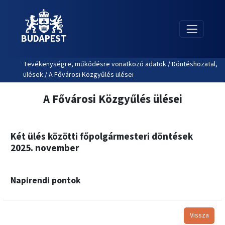
BUDAPEST
Tevékenységre, működésre vonatkozó adatok / Döntéshozatal,
ülések / A Fővárosi Közgyűlés ülései
A Fővárosi Közgyűlés ülései
Két ülés közötti főpolgármesteri döntések
2025. november
Napirendi pontok
Vissza