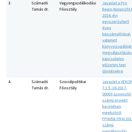
3.
Számadó
Vagyongazdálkodási
Javaslat a Pro
Tamás dr.
Főosztály
Regio Nonprofit K
2024. évi
egyszerűsített
éves
beszámolójával,
valamint
könyvvizsgálójá
megválasztásáv
kapcsolatos
előzetes tagi
döntésekre
4.
Számadó
Szociálpolitikai
Javaslat a VEKOP
Tamás dr.
Főosztály
7.1.5.-16-2017-
00003 azonosító
számú projekt
keretében
megkötött
FPH058/39-6/201
számú
megállapodás