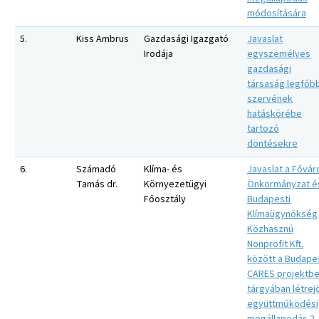
módosítására
5.
Kiss Ambrus
Gazdasági Igazgató
Javaslat
Irodája
egyszemélyes
gazdasági
társaság legfőb
szervének
hatáskörébe
tartozó
döntésekre
6.
Számadó
Klíma- és
Javaslat a Fővár
Tamás dr.
Környezetügyi
Önkormányzat é
Főosztály
Budapesti
Klímaügynökség
Közhasznú
Nonprofit Kft.
között a Budape
CARES projektb
tárgyában létrej
együttműködési