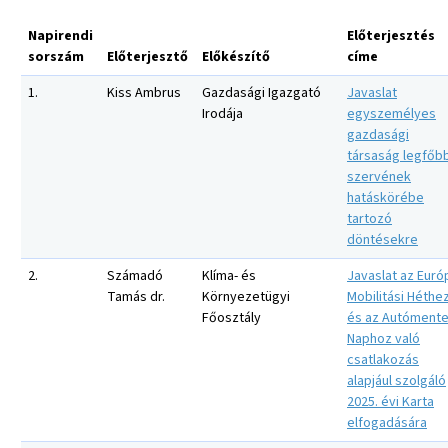
Napirendi
Előterjesztés
sorszám
Előterjesztő
Előkészítő
címe
1.
Kiss Ambrus
Gazdasági Igazgató
Javaslat
Irodája
egyszemélyes
gazdasági
társaság legfőb
szervének
hatáskörébe
tartozó
döntésekre
2.
Számadó
Klíma- és
Javaslat az Euró
Tamás dr.
Környezetügyi
Mobilitási Héthe
Főosztály
és az Autóment
Naphoz való
csatlakozás
alapjául szolgáló
2025. évi Karta
elfogadására