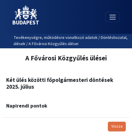
BUDAPEST
Tevékenységre, működésre vonatkozó adatok / Döntéshozatal,
ülések / A Fővárosi Közgyűlés ülései
A Fővárosi Közgyűlés ülései
Két ülés közötti főpolgármesteri döntések
2025. július
Napirendi pontok
Vissza