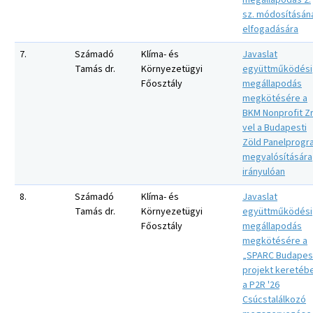
megállapodás 2.
sz. módosításán
elfogadására
7.
Számadó
Klíma- és
Javaslat
Tamás dr.
Környezetügyi
együttműködési
Főosztály
megállapodás
megkötésére a
BKM Nonprofit Zr
vel a Budapesti
Zöld Panelprogr
megvalósítására
irányulóan
8.
Számadó
Klíma- és
Javaslat
Tamás dr.
Környezetügyi
együttműködési
Főosztály
megállapodás
megkötésére a
„SPARC Budapes
projekt keretéb
a P2R '26
Csúcstalálkozó