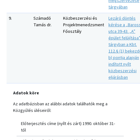
megszervezése
tárgyában
9.
Számadó
Közbeszerzési és
Lezáró döntés
Tamás dr.
Projektmenedzsment
kérése a „Baros
Főosztály
utca 39-43. „A”
épület felújítása
tárgyban a Kbt.
112.§ (1) bekez
b) pontja alapján
indított nyílt
közbeszerzési
eljárásban
Adatok köre
Az adatbázisban az alábbi adatok találhatók meg a
Közgyűlés üléseiről:
Előterjesztés címe (nyílt és zárt) 1990. október 31-
től