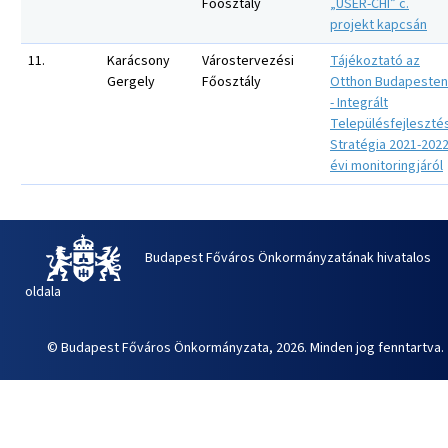
Főosztály
„USER-CHI” c.
projekt kapcsán
11.
Karácsony
Várostervezési
Tájékoztató az
Gergely
Főosztály
Otthon Budapesten
- Integrált
Településfejlesztés
Stratégia 2021-2022
évi monitoringjáról
Budapest Főváros Önkormányzatának hivatalos
oldala
© Budapest Főváros Önkormányzata, 2026. Minden jog fenntartva.