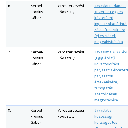
6.
Kerpel-
Várostervezési
Javaslat Budapest
Fronius
Főosztály
XI. kerület egyes
Gábor
közterületi
ingatlanokat érintő
zöldinfrastruktúra
fejlesztések
megvalósítására
7.
Kerpel-
Várostervezési
Javaslat a 2022. évi
Fronius
Főosztály
„Égig érő fű”
Gábor
udvarzöldítési
pályázatra érkezet
pályázatok
értékelésére,
támogatási
szerződések
megkötésére
8.
Kerpel-
Várostervezési
Javaslat a
Fronius
Főosztály
közösségi
Gábor
költségvetés