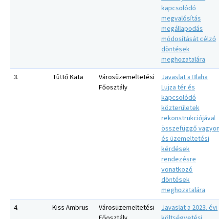
kapcsolódó
megvalósítás
megállapodás
módosítását célzó
döntések
meghozatalára
3.
Tüttő Kata
Városüzemeltetési
Javaslat a Blaha
Főosztály
Lujza tér és
kapcsolódó
közterületek
rekonstrukciójával
összefüggő vagyon
és üzemeltetési
kérdések
rendezésre
vonatkozó
döntések
meghozatalára
4.
Kiss Ambrus
Városüzemeltetési
Javaslat a 2023. évi
Főosztály
költségvetési