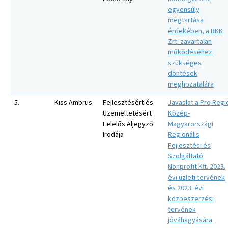
egyensúly
megtartása
érdekében, a BKK
Zrt. zavartalan
működéséhez
szükséges
döntések
meghozatalára
5.
Kiss Ambrus
Fejlesztésért és
Javaslat a Pro Regi
Üzemeltetésért
Közép-
Felelős Aljegyző
Magyarországi
Irodája
Regionális
Fejlesztési és
Szolgáltató
Nonprofit Kft. 2023.
évi üzleti tervének
és 2023. évi
közbeszerzési
tervének
jóváhagyására