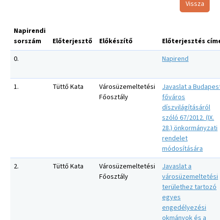
Vissza
Napirendi
sorszám
Előterjesztő
Előkészítő
Előterjesztés cím
0.
Napirend
1.
Tüttő Kata
Városüzemeltetési
Javaslat a Budapes
Főosztály
főváros
díszvilágításáról
szóló 67/2012. (IX.
28.) önkormányzati
rendelet
módosítására
2.
Tüttő Kata
Városüzemeltetési
Javaslat a
Főosztály
városüzemeltetési
területhez tartozó
egyes
engedélyezési
okmányok és a