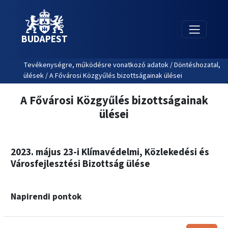
BUDAPEST
Tevékenységre, működésre vonatkozó adatok / Döntéshozatal,
ülések / A Fővárosi Közgyűlés bizottságainak ülései
A Fővárosi Közgyűlés bizottságainak
ülései
2023. május 23-i Klímavédelmi, Közlekedési és
Városfejlesztési Bizottság ülése
Napirendi pontok