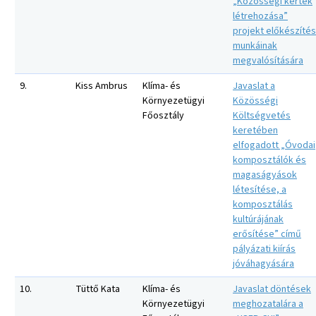
„Közösségi kertek
létrehozása”
projekt előkészítés
munkáinak
megvalósítására
9.
Kiss Ambrus
Klíma- és
Javaslat a
Környezetügyi
Közösségi
Főosztály
Költségvetés
keretében
elfogadott „Óvodai
komposztálók és
magaságyások
létesítése, a
komposztálás
kultúrájának
erősítése” című
pályázati kiírás
jóváhagyására
10.
Tüttő Kata
Klíma- és
Javaslat döntések
Környezetügyi
meghozatalára a