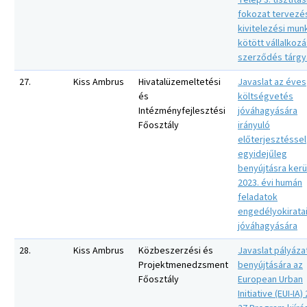
Telep 3. tisztítás
fokozat tervezés
kivitelezési mun
kötött vállalkozá
szerződés tárg
27.
Kiss Ambrus
Hivatalüzemeltetési
Javaslat az éves
és
költségvetés
Intézményfejlesztési
jóváhagyására
Főosztály
irányuló
előterjesztéssel
egyidejűleg
benyújtásra kerü
2023. évi humán
feladatok
engedélyokirata
jóváhagyására
28.
Kiss Ambrus
Közbeszerzési és
Javaslat pályáza
Projektmenedzsment
benyújtására az
Főosztály
European Urban
Initiative (EUI-IA)