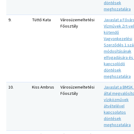
döntések
meghozatalára
9.
Tüttő Kata
Városüzemeltetési
Javaslat a Fővár
Főosztály
Vízművek Zrt-vel
kötendő
Vagyonkezelési
Szerződés 1.sz
módosításának
elfogadására és
kapcsolódó
döntések
meghozatalára
10.
Kiss Ambrus
Városüzemeltetési
Javaslat a BMSK 
Főosztály
által megvalósít
víziközművek
átvételével
kapcsolatos
döntések
meghozatalára