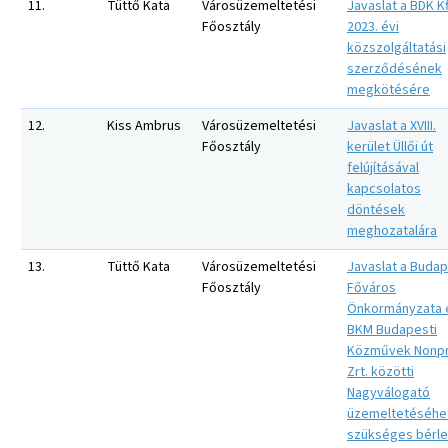
11.
Tüttő Kata
Városüzemeltetési
Javaslat a BDK Kf
Főosztály
2023. évi
közszolgáltatási
szerződésének
megkötésére
12.
Kiss Ambrus
Városüzemeltetési
Javaslat a XVIII.
Főosztály
kerület Üllői út
felújításával
kapcsolatos
döntések
meghozatalára
13.
Tüttő Kata
Városüzemeltetési
Javaslat a Buda
Főosztály
Főváros
Önkormányzata 
BKM Budapesti
Közművek Nonpr
Zrt. közötti
Nagyválogató
üzemeltetéséhe
szükséges bérle