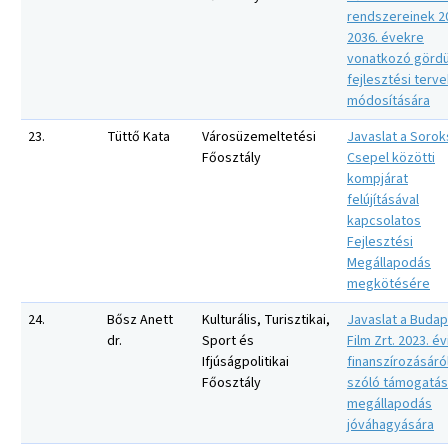
rendszereinek 2
2036. évekre
vonatkozó gördü
fejlesztési terv
módosítására
23.
Tüttő Kata
Városüzemeltetési
Javaslat a Sorok
Főosztály
Csepel közötti
kompjárat
felújításával
kapcsolatos
Fejlesztési
Megállapodás
megkötésére
24.
Bősz Anett
Kulturális, Turisztikai,
Javaslat a Buda
dr.
Sport és
Film Zrt. 2023. év
Ifjúságpolitikai
finanszírozásáró
Főosztály
szóló támogatás
megállapodás
jóváhagyására