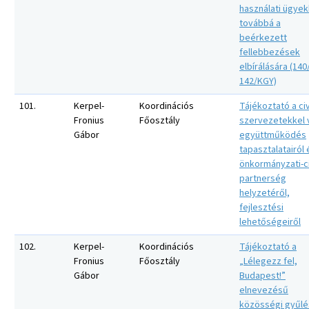
használati ügye
továbbá a
beérkezett
fellebbezések
elbírálására (140
142/KGY)
101.
Kerpel-
Koordinációs
Tájékoztató a civ
Fronius
Főosztály
szervezetekkel 
Gábor
együttműködés
tapasztalatairól 
önkormányzati-ci
partnerség
helyzetéről,
fejlesztési
lehetőségeiről
102.
Kerpel-
Koordinációs
Tájékoztató a
Fronius
Főosztály
„Lélegezz fel,
Gábor
Budapest!”
elnevezésű
közösségi gyűlé