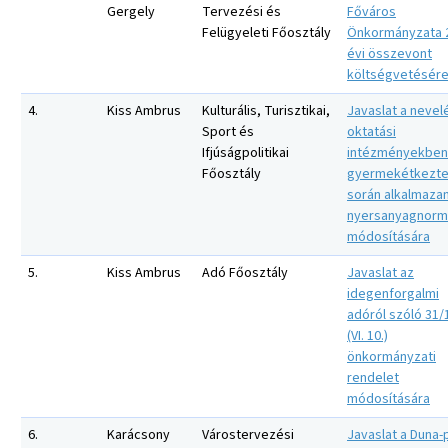
Gergely
Tervezési és
Főváros
Felügyeleti Főosztály
Önkormányzata 
évi összevont
költségvetésér
4.
Kiss Ambrus
Kulturális, Turisztikai,
Javaslat a nevelé
Sport és
oktatási
Ifjúságpolitikai
intézményekben
Főosztály
gyermekétkezte
során alkalmaza
nyersanyagnorm
módosítására
5.
Kiss Ambrus
Adó Főosztály
Javaslat az
idegenforgalmi
adóról szóló 31/
(VI. 10.)
önkormányzati
rendelet
módosítására
6.
Karácsony
Várostervezési
Javaslat a Duna-p