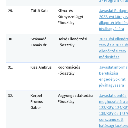
27 Program kiírá
29.
Tüttő Kata
Klíma- és
Javaslat Budape
Környezetügyi
2022. évi környe
Főosztály
állapotértékelé
jóváhagyására
30.
Számadó
Belső Ellenőrzési
2023. évi ellenőr
Tamás dr.
Főosztály
terv és a 2022. é
ellenőrzési terv
módosítása
31.
Kiss Ambrus
Koordinációs
Javaslat informat
Főosztály
beruházási
engedélyokirat
jóváhagyására
32.
Kerpel-
Vagyongazdálkodási
Javaslat döntés
Fronius
Főosztály
meghozatalára a
Gábor
122/KGY, 124/KG
139/KGY és 143/
sorszámozott
hatósági közterü