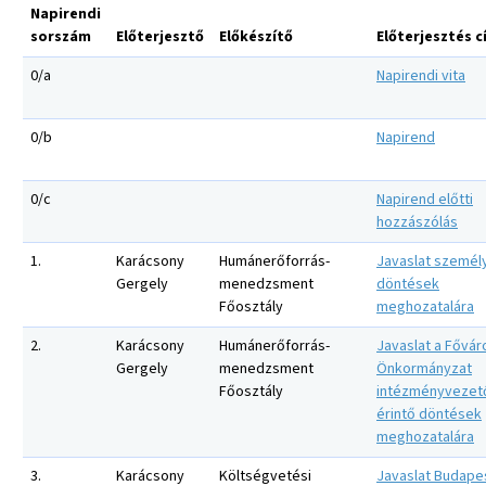
Napirendi
sorszám
Előterjesztő
Előkészítő
Előterjesztés 
0/a
Napirendi vita
0/b
Napirend
0/c
Napirend előtti
hozzászólás
1.
Karácsony
Humánerőforrás-
Javaslat személy
Gergely
menedzsment
döntések
Főosztály
meghozatalára
2.
Karácsony
Humánerőforrás-
Javaslat a Fővár
Gergely
menedzsment
Önkormányzat
Főosztály
intézményvezető
érintő döntések
meghozatalára
3.
Karácsony
Költségvetési
Javaslat Budape