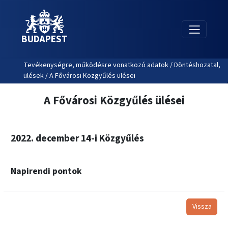
BUDAPEST
Tevékenységre, működésre vonatkozó adatok / Döntéshozatal,
ülések / A Fővárosi Közgyűlés ülései
A Fővárosi Közgyűlés ülései
2022. december 14-i Közgyűlés
Napirendi pontok
Vissza