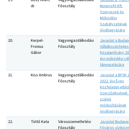
19.
Bősz Anett
Vagyongazdálkodási
Javaslat a Trafó
dr.
Főosztály
Nonprofit Kft.
Szervezeti és
Működési
Szabályzatának
jóváhagyására
20.
Kerpel-
Vagyongazdálkodási
Javaslat a Budap
Fronius
Főosztály
Vállalkozásfejles
Gábor
Közalapítvány 20
évi működési cé
támogatására
21.
Kiss Ambrus
Vagyongazdálkodási
Javaslat a BFVK Z
Főosztály
2022. évi Éves
Közfeladat-ellát
Szerződésének 
számú
módosításának
jóváhagyására
22.
Tüttő Kata
Városüzemeltetési
Javaslat Budape
Főosztály
Főváros víziköz