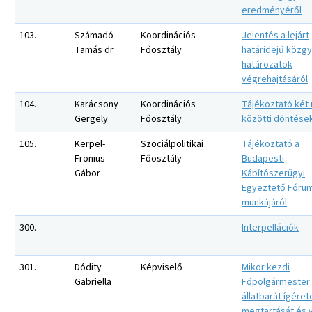
eredményéről
103.
Számadó
Koordinációs
Jelentés a lejárt
Tamás dr.
Főosztály
határidejű közgy
határozatok
végrehajtásáról
104.
Karácsony
Koordinációs
Tájékoztató két 
Gergely
Főosztály
közötti döntése
105.
Kerpel-
Szociálpolitikai
Tájékoztató a
Fronius
Főosztály
Budapesti
Gábor
Kábítószerügyi
Egyeztető Fóru
munkájáról
300.
Interpellációk
301.
Dódity
Képviselő
Mikor kezdi
Gabriella
Főpolgármester 
állatbarát ígéret
megtartását és 