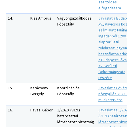
szerződés
elfogadására
14.
Kiss Ambrus
Vagyongazdálkodási
Javaslat a Buda
Főosztály
XV., Kavicsos köz
szám alatt találh
ingatlanból 1200
alapterületű
telekrész ingye
használatba adá
a Budapest Fővá
XV. Kerületi
Önkormányzata
részére
15.
Karácsony
Koordinációs
Javaslat a Fővár
Gergely
Főosztály
Közgyűlés 2023. 
munkatervére
16.
Havasi Gábor
1/2020. (VII.9.)
Javaslat az 1/20
határozattal
(VII. 9.) határozat
létrehozott bizottság
létrehozott bizo