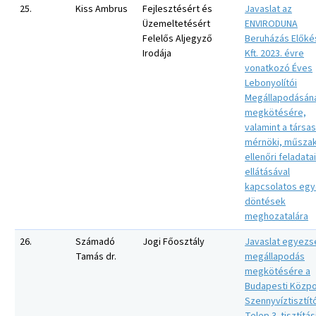
25.
Kiss Ambrus
Fejlesztésért és
Javaslat az
Üzemeltetésért
ENVIRODUNA
Felelős Aljegyző
Beruházás Előké
Irodája
Kft. 2023. évre
vonatkozó Éves
Lebonyolítói
Megállapodásán
megkötésére,
valamint a társa
mérnöki, műszak
ellenőri feladata
ellátásával
kapcsolatos eg
döntések
meghozatalára
26.
Számadó
Jogi Főosztály
Javaslat egyezs
Tamás dr.
megállapodás
megkötésére a
Budapesti Közpo
Szennyvíztisztít