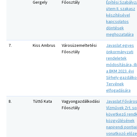
Gergely
Főosztály
Építési Szabályza
ütem II. szakasz
készítésével
kapcsolatos
döntések
meghozatalára
7.
Kiss Ambrus
Városüzemeltetési
Javaslat egyes
Főosztály
önkormányzati
rendeletek
módosítására, il
a BKM 2023. évi
Sírhely-gazdálko
Tervének
elfogadására
8.
Tüttő Kata
Vagyongazdálkodási
Javaslat Főváros
Főosztály
Vízművek Zrt. s
következő rendkí
közgyűlésének
napirendi pontjai
vonatkozó előze