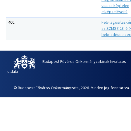
vissza képtelen
elképzeléseit?
400.
Felvilágosításké
az SZMSZ 28. § (
bekezdése szeri
Budapest Főváros Önkormányzatának hivatalos
oldala
© Budapest Főváros Önkormányzata, 2026. Minden jog fenntartva.