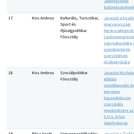
Jelentésének
tudomásulvétel
17.
Kiss Ambrus
Kulturális, Turisztikai,
Javaslat a Közép
Sport és
magyarországi
Ifjúságpolitikai
Agrárszakképzé
Főosztály
Centrummal köt
vagyonkezelési 
üzembentartói
szerződések
jóváhagyására
18.
Kiss Ambrus
Szociálpolitikai
Javaslat Közfela
Főosztály
ellátási
megállapodás é
ingyenes
haszonkölcsön
szerződés
megkötésére az
S.O.S. Krízis
Alapítvánnyal