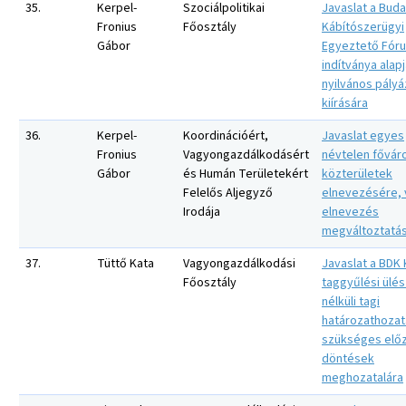
35.
Kerpel-
Szociálpolitikai
Javaslat a Buda
Fronius
Főosztály
Kábítószerügyi
Gábor
Egyeztető Fór
indítványa alap
nyilvános pályá
kiírására
36.
Kerpel-
Koordinációért,
Javaslat egyes
Fronius
Vagyongazdálkodásért
névtelen fővár
Gábor
és Humán Területekért
közterületek
Felelős Aljegyző
elnevezésére, 
Irodája
elnevezés
megváltoztatá
37.
Tüttő Kata
Vagyongazdálkodási
Javaslat a BDK K
Főosztály
taggyűlési ülés
nélküli tagi
határozathozat
szükséges elő
döntések
meghozatalára