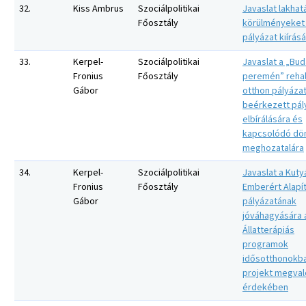
32.
Kiss Ambrus
Szociálpolitikai
Javaslat lakhat
Főosztály
körülményeket
pályázat kiírás
33.
Kerpel-
Szociálpolitikai
Javaslat a „Bu
Fronius
Főosztály
peremén” rehab
Gábor
otthon pályázati
beérkezett pál
elbírálására és
kapcsolódó dö
meghozatalára
34.
Kerpel-
Szociálpolitikai
Javaslat a Kuty
Fronius
Főosztály
Emberért Alapí
Gábor
pályázatának
jóváhagyására 
Állatterápiás
programok
idősotthonokb
projekt megval
érdekében