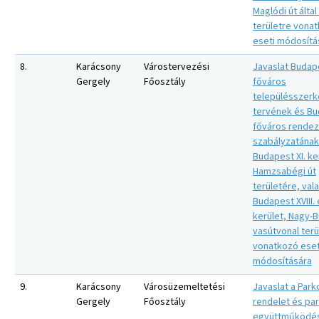
Maglódi út által
területre vona
eseti módosítá
8.
Karácsony
Várostervezési
Javaslat Budap
Gergely
Főosztály
főváros
településszerk
tervének és B
főváros rendez
szabályzatának
Budapest XI. ke
Hamzsabégi út
területére, val
Budapest XVIII. é
kerület, Nagy-
vasútvonal terü
vonatkozó eset
módosítására
9.
Karácsony
Városüzemeltetési
Javaslat a Park
Gergely
Főosztály
rendelet és par
együttműködés