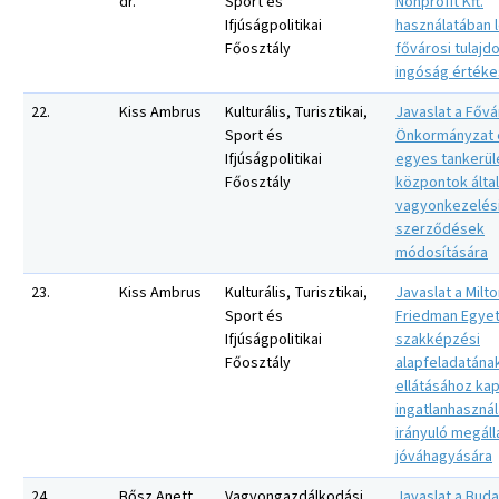
dr.
Sport és
Nonprofit Kft.
Ifjúságpolitikai
használatában 
Főosztály
fővárosi tulajd
ingóság értéke
22.
Kiss Ambrus
Kulturális, Turisztikai,
Javaslat a Fővá
Sport és
Önkormányzat 
Ifjúságpolitikai
egyes tankerül
Főosztály
központok által
vagyonkezelés
szerződések
módosítására
23.
Kiss Ambrus
Kulturális, Turisztikai,
Javaslat a Milt
Sport és
Friedman Egye
Ifjúságpolitikai
szakképzési
Főosztály
alapfeladatána
ellátásához ka
ingatlanhasznál
irányuló megál
jóváhagyására
24.
Bősz Anett
Vagyongazdálkodási
Javaslat a Buda