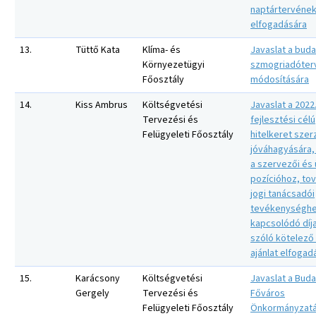
naptártervéne
elfogadására
13.
Tüttő Kata
Klíma- és
Javaslat a buda
Környezetügyi
szmogriadóter
Főosztály
módosítására
14.
Kiss Ambrus
Költségvetési
Javaslat a 2022.
Tervezési és
fejlesztési célú
Felügyeleti Főosztály
hitelkeret sze
jóváhagyására,
a szervezői és
pozícióhoz, to
jogi tanácsadói
tevékenységh
kapcsolódó díj
szóló kötelező
ajánlat elfogad
15.
Karácsony
Költségvetési
Javaslat a Bud
Gergely
Tervezési és
Főváros
Felügyeleti Főosztály
Önkormányzat