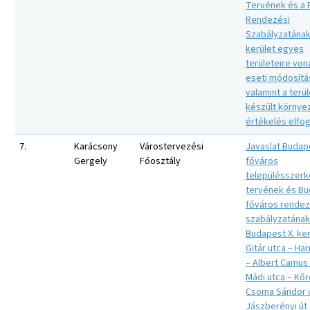
Tervének és a 
Rendezési
Szabályzatának a
kerület egyes
területeire vo
eseti módosítá
valamint a terü
készült környe
értékelés elfo
7.
Karácsony
Várostervezési
Javaslat Budap
Gergely
Főosztály
főváros
településszerk
tervének és B
főváros rendez
szabályzatának
Budapest X. ker
Gitár utca – Ha
– Albert Camus 
Mádi utca – Kőr
Csoma Sándor ú
Jászberényi út 