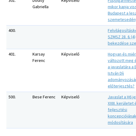
301.
Dódity
Képviselő
Főpolgármester
Gabriella
mikor kapja vis
Budapest a les
szemetesedén
400.
Felvilágosításk
SZMSZ 28. § (4)
bekezdése sze
401.
Karsay
Képviselő
Hogyan és miér
Ferenc
változott meg 
a javaslatára a
István Díj
adományozásár
előterjesztés?
500.
Bese Ferenc
Képviselő
Javaslat a H6 j
XXIII. kerületet 
fejlesztési
koncepciójána
módosítására