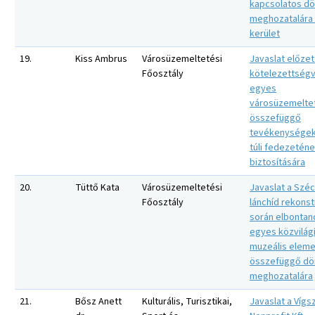
kapcsolatos d
meghozatalára –
kerület
19.
Kiss Ambrus
Városüzemeltetési
Javaslat előze
Főosztály
kötelezettségv
egyes
városüzemelte
összefüggő
tevékenységek
túli fedezetén
biztosítására
20.
Tüttő Kata
Városüzemeltetési
Javaslat a Szé
Főosztály
lánchíd rekonst
során elbontan
egyes közvilágí
muzeális eleme
összefüggő dö
meghozatalára
21.
Bősz Anett
Kulturális, Turisztikai,
Javaslat a Vígs