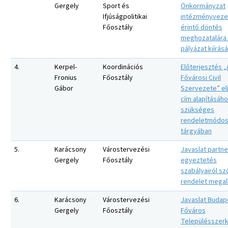
Gergely
Sport és
Önkormányzat
Ifjúságpolitikai
intézményveze
Főosztály
érintő döntés
meghozatalára
pályázat kiírás
4.
Kerpel-
Koordinációs
Előterjesztés „
Fronius
Főosztály
Fővárosi Civil
Gábor
Szervezete” e
cím alapításáh
szükséges
rendeletmódos
tárgyában
5.
Karácsony
Várostervezési
Javaslat partne
Gergely
Főosztály
egyeztetés
szabályairól szó
rendelet megal
6.
Karácsony
Várostervezési
Javaslat Budap
Gergely
Főosztály
Főváros
Településszerk