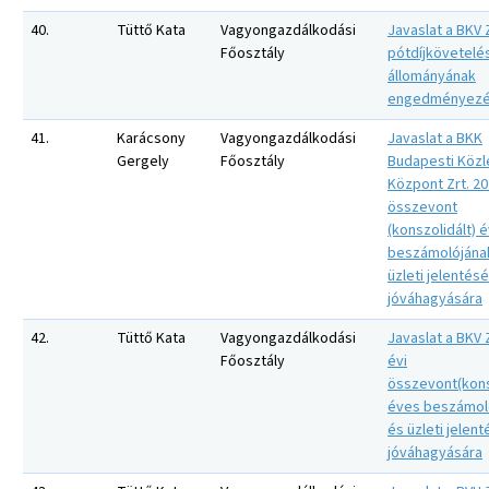
40.
Tüttő Kata
Vagyongazdálkodási
Javaslat a BKV Z
Főosztály
pótdíjkövetelés
állományának
engedményezé
41.
Karácsony
Vagyongazdálkodási
Javaslat a BKK
Gergely
Főosztály
Budapesti Közl
Központ Zrt. 20
összevont
(konszolidált) 
beszámolójána
üzleti jelentés
jóváhagyására
42.
Tüttő Kata
Vagyongazdálkodási
Javaslat a BKV Z
Főosztály
évi
összevont(kons
éves beszámol
és üzleti jelen
jóváhagyására