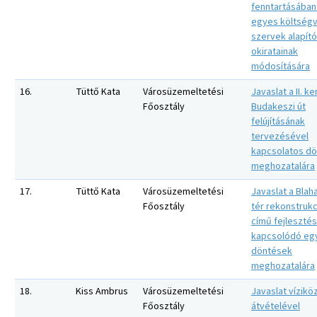
fenntartásában
egyes költségv
szervek alapító
okiratainak
módosítására
16.
Tüttő Kata
Városüzemeltetési
Javaslat a II. ke
Főosztály
Budakeszi út
felújításának
tervezésével
kapcsolatos d
meghozatalára
17.
Tüttő Kata
Városüzemeltetési
Javaslat a Blah
Főosztály
tér rekonstrukc
című fejleszté
kapcsolódó eg
döntések
meghozatalára
18.
Kiss Ambrus
Városüzemeltetési
Javaslat vízik
Főosztály
átvételével