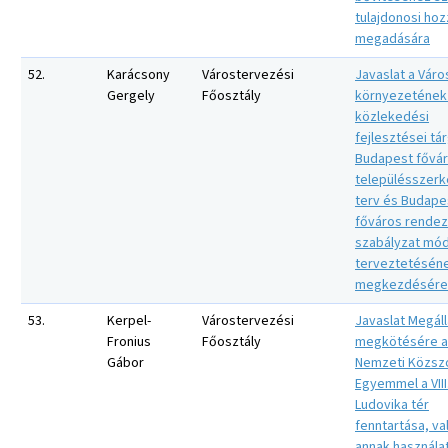
tulajdonosi hoz
megadására
52.
Karácsony
Várostervezési
Javaslat a Váro
Gergely
Főosztály
környezetének
közlekedési
fejlesztései tá
Budapest fővá
településszerk
terv és Budape
főváros rendez
szabályzat mód
terveztetésén
megkezdésére
53.
Kerpel-
Várostervezési
Javaslat Megál
Fronius
Főosztály
megkötésére a
Gábor
Nemzeti Közszo
Egyemmel a VIII
Ludovika tér
fenntartása, va
annak használa