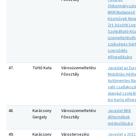
Önkormányzata
BKM Budapesti
Közművek Nonp
Zrt. közötti Log
Szolgáltató Kö
üzemeltetéséh
szükséges bérl
szerződés
elfogadására
47.
Tüttő Kata
Városüzemeltetési
Javaslat az Eur
Főosztály
Mobilitási Héth
Autómentes N
való csatlakoz
alapjául szolgál
évi Karta elfog
48.
Karácsony
Városüzemeltetési
Javaslat BKK
Gergely
Főosztály
díjtermékek
módosítására
49.
Karácsony
Várostervezési
Javaslat a 2022.