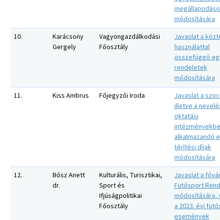
megállapodáso
módosítására
10.
Karácsony
Vagyongazdálkodási
Javaslat a közt
Gergely
Főosztály
használattal
összefüggő eg
rendeletek
módosítására
11.
Kiss Ambrus
Főjegyzői Iroda
Javaslat a szoci
illetve a nevelé
oktatási
intézményekb
alkalmazandó 
térítési díjak
módosítására
12.
Bősz Anett
Kulturális, Turisztikai,
Javaslat a fővá
dr.
Sport és
Futósport Rend
Ifjúságpolitikai
módosítására, 
Főosztály
a 2023. évi fut
események