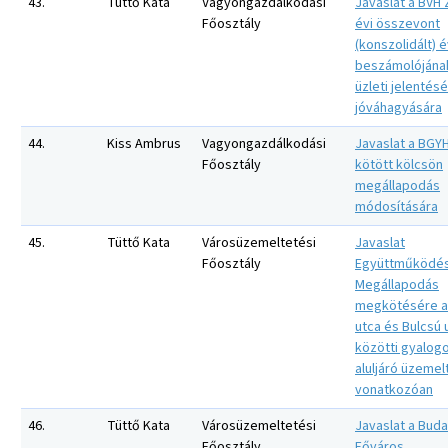
43.
Tüttő Kata
Vagyongazdálkodási
Javaslat a BVH Z
Főosztály
évi összevont
(konszolidált) 
beszámolójána
üzleti jelentés
jóváhagyására
44.
Kiss Ambrus
Vagyongazdálkodási
Javaslat a BGYH
Főosztály
kötött kölcsön
megállapodás
módosítására
45.
Tüttő Kata
Városüzemeltetési
Javaslat
Főosztály
Együttműködés
Megállapodás
megkötésére a
utca és Bulcsú 
közötti gyalog
aluljáró üzeme
vonatkozóan
46.
Tüttő Kata
Városüzemeltetési
Javaslat a Bud
Főosztály
Főváros