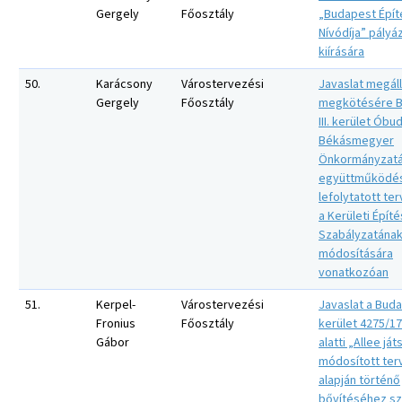
Gergely
Főosztály
„Budapest Épít
Nívódíja” pályá
kiírására
50.
Karácsony
Várostervezési
Javaslat megál
Gergely
Főosztály
megkötésére 
III. kerület Óbu
Békásmegyer
Önkormányzatá
együttműködé
lefolytatott te
a Kerületi Építé
Szabályzatána
módosítására
vonatkozóan
51.
Kerpel-
Várostervezési
Javaslat a Buda
Fronius
Főosztály
kerület 4275/17
Gábor
alatti „Allee já
módosított ter
alapján történő
bővítéséhez s