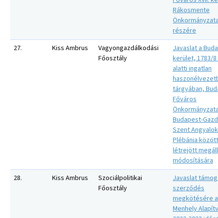
Főváros XVII. ke
Rákosmente
Önkormányzat
részére
27.
Kiss Ambrus
Vagyongazdálkodási
Javaslat a Buda
Főosztály
kerület, 1783/8 
alatti ingatlan
haszonélvezet
tárgyában, Bud
Főváros
Önkormányzata
Budapest-Gazd
Szent Angyalok
Plébánia közöt
létrejött megá
módosítására
28.
Kiss Ambrus
Szociálpolitikai
Javaslat támog
Főosztály
szerződés
megkötésére a
Menhely Alapítv