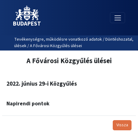
BUDAPEST
Tevékenységre, működésre vonatkozó adatok / Döntéshozatal,
ülések / A Fővárosi Közgyűlés ülései
A Fővárosi Közgyűlés ülései
2022. június 29-i Közgyűlés
Napirendi pontok
Vissza