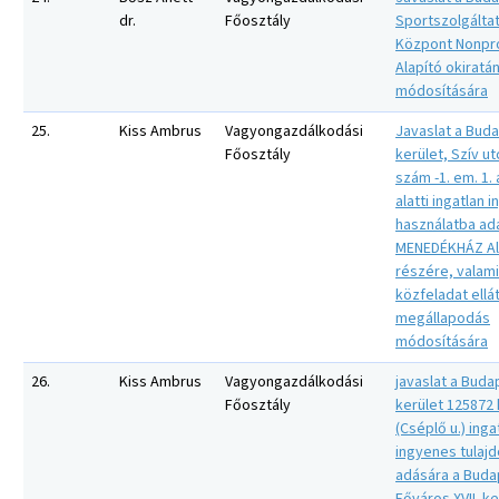
dr.
Főosztály
Sportszolgálta
Központ Nonprof
Alapító okiratá
módosítására
25.
Kiss Ambrus
Vagyongazdálkodási
Javaslat a Buda
Főosztály
kerület, Szív ut
szám -1. em. 1. 
alatti ingatlan 
használatba ad
MENEDÉKHÁZ Al
részére, valami
közfeladat ellá
megállapodás
módosítására
26.
Kiss Ambrus
Vagyongazdálkodási
javaslat a Budap
Főosztály
kerület 125872 
(Cséplő u.) inga
ingyenes tulaj
adására a Buda