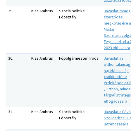
2022-2023 idős
29.
Kiss Ambrus
Szociálpolitikai
Javaslat támog
Főosztály
szerződés
megkötésére a
Máltai
Szeretetszolgá
Egyesülettel a 
2023 időszakra
30.
Kiss Ambrus
Főpolgármesteri Iroda
Javaslat az
otthontalanság
hajléktalanság
csökkentése
érdekében a F
„Otthon, minde
tárgyú stratégi
elfogadására
31.
Kiss Ambrus
Szociálpolitikai
Javaslat a Fővá
Főosztály
Szolidaritási Al
létrehozására