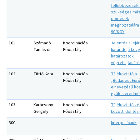
fellebbezések 
szükséges má
döntések
meghozatalára 
90/KGY)
101.
Számadó
Koordinációs
Jelentés a lejár
Tamás dr.
Főosztály
határidejű közg
határozatok
végrehajtásáró
102.
Tüttő Kata
Koordinációs
Tájékoztató a
Főosztály
„Budapest Eur
elnevezésű kö
gyűlés eredmé
103.
Karácsony
Koordinációs
Tájékoztató két
Gergely
Főosztály
közötti döntésr
300.
Interpellációk