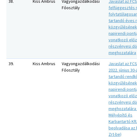
38.
Kiss Ambrus
Vagyongazdálkodási
Javaslat az FCS
Főosztály
felfüggesztés 
folytatólagosa
tartandó éves 
közgyűlésének
napirendi pontj
vonatkozó elő
részvényesi d
meghozatalára
39.
Kiss Ambrus
Vagyongazdálkodási
Javaslat az FCS
Főosztály
2022. június 30-
tartandó rendkí
közgyűlésének
napirendi pontj
vonatkozó elő
részvényesi d
meghozatalára
Mélyépítő és
Karbantartó Kft
beolvadása az
Zrt-be)