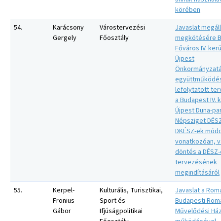
körében
54.
Karácsony
Várostervezési
Javaslat megál
Gergely
Főosztály
megkötésére 
Főváros IV. kerü
Újpest
Önkormányzatá
együttműködé
lefolytatott te
a Budapest IV. 
Újpest Duna-pa
Népsziget DÉS
DKÉSZ-ek módo
vonatkozóan, v
döntés a DÉSZ-
tervezésének
megindításáról
55.
Kerpel-
Kulturális, Turisztikai,
Javaslat a Rom
Fronius
Sport és
Budapesti Rom
Gábor
Ifjúságpolitikai
Művelődési Há