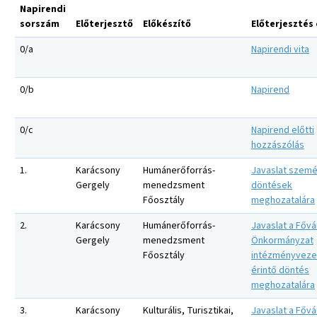
Napirendi
sorszám
Előterjesztő
Előkészítő
Előterjesztés
0/a
Napirendi vita
0/b
Napirend
0/c
Napirend előtti
hozzászólás
1.
Karácsony
Humánerőforrás-
Javaslat szemé
Gergely
menedzsment
döntések
Főosztály
meghozatalára
2.
Karácsony
Humánerőforrás-
Javaslat a Fővá
Gergely
menedzsment
Önkormányzat
Főosztály
intézményveze
érintő döntés
meghozatalára
3.
Karácsony
Kulturális, Turisztikai,
Javaslat a Fővá