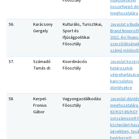
Főosztály
működésével
összefüggő dö
meghozatalára
56.
Karácsony
Kulturális, Turisztikai,
Javaslat a Bud
Gergely
Sport és
Brand Nonprofit
Ifjúságpolitikai
2022. évi finans
Főosztály
szerződésének
számú módosít
57.
Számadó
Koordinációs
Javaslat közgy
Tamás dr.
Főosztály
határozatok
végrehajtásáva
kapcsolatos
döntésekre
58.
Kerpel-
Vagyongazdálkodási
Javaslat dönté
Fronius
Főosztály
meghozatalára
Gábor
63/KGY-86/KGY
sorszámozott 
közterület-hasz
ügyekben, tov
beérkezett