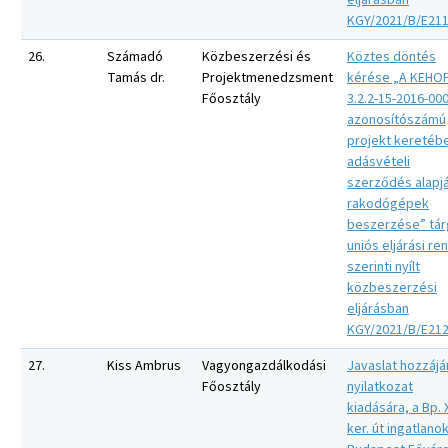
eljárásban
KGY/2021/B/E21
26.
Számadó
Közbeszerzési és
Köztes döntés
Tamás dr.
Projektmenedzsment
kérése „A KEHO
Főosztály
3.2.2-15-2016-00
azonosítószámú
projekt keretéb
adásvételi
szerződés alapj
rakodógépek
beszerzése” tár
uniós eljárási re
szerinti nyílt
közbeszerzési
eljárásban
KGY/2021/B/E21
27.
Kiss Ambrus
Vagyongazdálkodási
Javaslat hozzájá
Főosztály
nyilatkozat
kiadására, a Bp. X
ker. út ingatlano