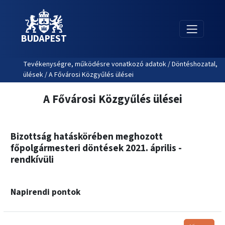
BUDAPEST
Tevékenységre, működésre vonatkozó adatok / Döntéshozatal,
ülések / A Fővárosi Közgyűlés ülései
A Fővárosi Közgyűlés ülései
Bizottság hatáskörében meghozott
főpolgármesteri döntések 2021. április -
rendkívüli
Napirendi pontok