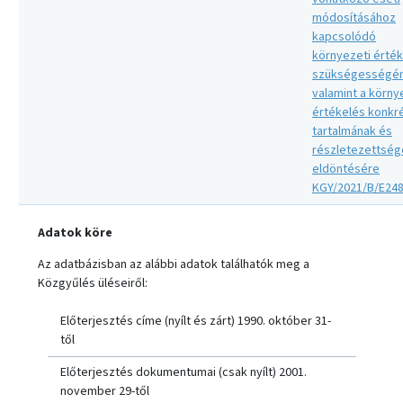
módosításához
kapcsolódó
környezeti érté
szükségességé
valamint a körny
értékelés konkr
tartalmának és
részletezettsé
eldöntésére
KGY/2021/B/E24
Adatok köre
Az adatbázisban az alábbi adatok találhatók meg a
Közgyűlés üléseiről:
Előterjesztés címe (nyílt és zárt) 1990. október 31-
től
Előterjesztés dokumentumai (csak nyílt) 2001.
november 29-től