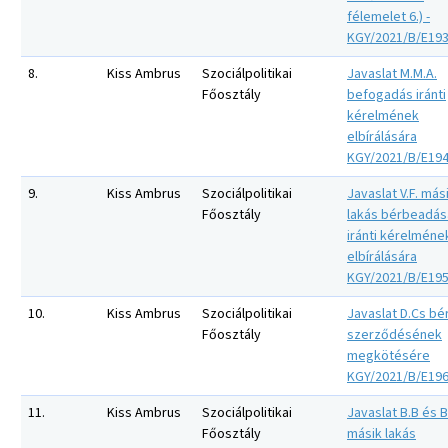
félemelet 6.) -
KGY/2021/B/E19
8.
Kiss Ambrus
Szociálpolitikai
Javaslat M.M.A.
Főosztály
befogadás iránti
kérelmének
elbírálására
KGY/2021/B/E19
9.
Kiss Ambrus
Szociálpolitikai
Javaslat V.F. más
Főosztály
lakás bérbeadás
iránti kérelméne
elbírálására
KGY/2021/B/E19
10.
Kiss Ambrus
Szociálpolitikai
Javaslat D.Cs bér
Főosztály
szerződésének
megkötésére
KGY/2021/B/E19
11.
Kiss Ambrus
Szociálpolitikai
Javaslat B.B és B
Főosztály
másik lakás