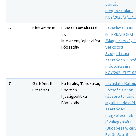
döntés
meghozatalára
KGY/2021/B/E19
6.
Kiss Ambrus
Hivatalüzemeltetési
Javaslat a CORD
és
INTERNATIONAL
Intézményfejlesztési
/Magyarország/ K
Főosztály
vel kötött
Szolgáltatási
szerződés 2. sz
módosítására
KGY/2021/B/E19
7.
Gy. Németh
Kulturális, Turisztikai,
Javaslat a Katon
Erzsébet
Sport és
József Színház
Ifjúságpolitikai
részére történő
Főosztály
ingatlan adásvét
szerződés
megkötésének
jóváhagyására
(Budapest V. kerü
Petőfi S. u. 6.