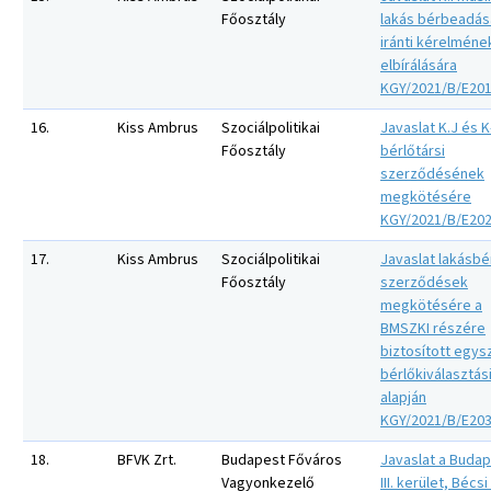
Főosztály
lakás bérbeadás
iránti kérelméne
elbírálására
KGY/2021/B/E20
16.
Kiss Ambrus
Szociálpolitikai
Javaslat K.J és K
Főosztály
bérlőtársi
szerződésének
megkötésére
KGY/2021/B/E20
17.
Kiss Ambrus
Szociálpolitikai
Javaslat lakásbér
Főosztály
szerződések
megkötésére a
BMSZKI részére
biztosított egys
bérlőkiválasztási
alapján
KGY/2021/B/E20
18.
BFVK Zrt.
Budapest Főváros
Javaslat a Buda
Vagyonkezelő
III. kerület, Bécsi