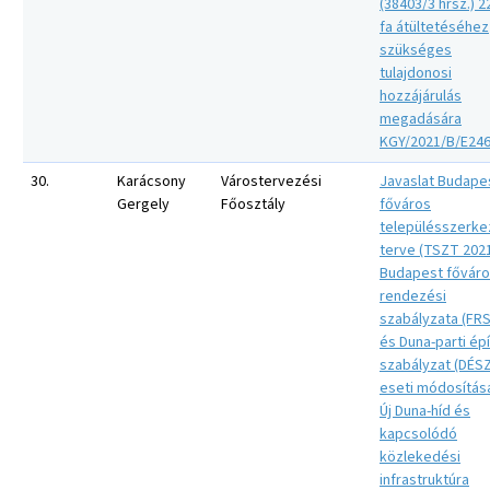
(38403/3 hrsz.) 2
fa átültetéséhez
szükséges
tulajdonosi
hozzájárulás
megadására
KGY/2021/B/E24
30.
Karácsony
Várostervezési
Javaslat Budape
Gergely
Főosztály
főváros
településszerke
terve (TSZT 2021
Budapest fővár
rendezési
szabályzata (FR
és Duna-parti épí
szabályzat (DÉSZ
eseti módosítás
Új Duna-híd és
kapcsolódó
közlekedési
infrastruktúra