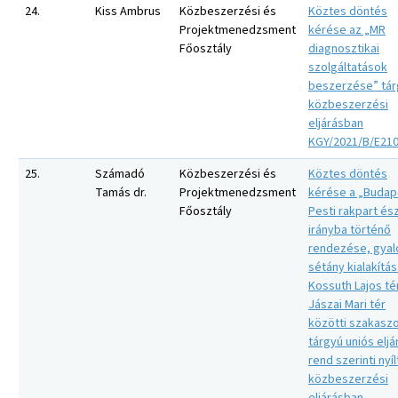
24.
Kiss Ambrus
Közbeszerzési és
Köztes döntés
Projektmenedzsment
kérése az „MR
Főosztály
diagnosztikai
szolgáltatások
beszerzése” tár
közbeszerzési
eljárásban
KGY/2021/B/E21
25.
Számadó
Közbeszerzési és
Köztes döntés
Tamás dr.
Projektmenedzsment
kérése a „Budap
Főosztály
Pesti rakpart és
irányba történő
rendezése, gya
sétány kialakítá
Kossuth Lajos tér
Jászai Mari tér
közötti szakasz
tárgyú uniós eljá
rend szerinti nyíl
közbeszerzési