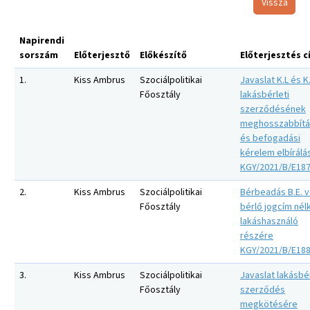
Vissza
Napirendi
sorszám
Előterjesztő
Előkészítő
Előterjesztés 
1.
Kiss Ambrus
Szociálpolitikai
Javaslat K.L és K
Főosztály
lakásbérleti
szerződésének
meghosszabbítá
és befogadási
kérelem elbírálá
KGY/2021/B/E18
2.
Kiss Ambrus
Szociálpolitikai
Bérbeadás B.E. v
Főosztály
bérlő jogcím nélk
lakáshasználó
részére
KGY/2021/B/E18
3.
Kiss Ambrus
Szociálpolitikai
Javaslat lakásbér
Főosztály
szerződés
megkötésére