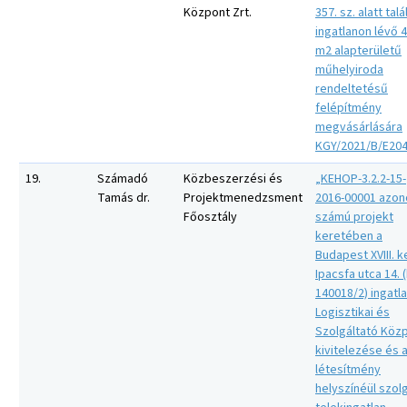
Központ Zrt.
357. sz. alatt tal
ingatlanon lévő 
m2 alapterületű
műhelyiroda
rendeltetésű
felépítmény
megvásárlására
KGY/2021/B/E20
19.
Számadó
Közbeszerzési és
„KEHOP-3.2.2-15-
Tamás dr.
Projektmenedzsment
2016-00001 azon
Főosztály
számú projekt
keretében a
Budapest XVIII. ke
Ipacsfa utca 14. (
140018/2) ingatl
Logisztikai és
Szolgáltató Köz
kivitelezése és 
létesítmény
helyszínéül szol