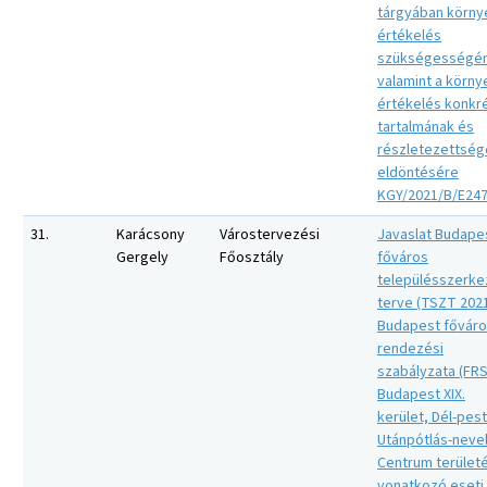
tárgyában körny
értékelés
szükségességé
valamint a körny
értékelés konkr
tartalmának és
részletezettsé
eldöntésére
KGY/2021/B/E24
31.
Karácsony
Várostervezési
Javaslat Budape
Gergely
Főosztály
főváros
településszerke
terve (TSZT 2021
Budapest fővár
rendezési
szabályzata (FR
Budapest XIX.
kerület, Dél-pest
Utánpótlás-neve
Centrum terület
vonatkozó eseti