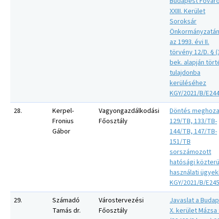
Budapest Fővár
XXIII. Kerület
Soroksár
Önkormányzatá
az 1993. évi II.
törvény 12/D. § (
bek. alapján tör
tulajdonba
kerüléséhez
KGY/2021/B/E24
28.
Kerpel-
Vagyongazdálkodási
Döntés meghoza
Fronius
Főosztály
129/TB, 133/TB-
Gábor
144/TB, 147/TB-
151/TB
sorszámozott
hatósági közterü
használati ügye
KGY/2021/B/E24
29.
Számadó
Várostervezési
Javaslat a Buda
Tamás dr.
Főosztály
X. kerület Mázsa 