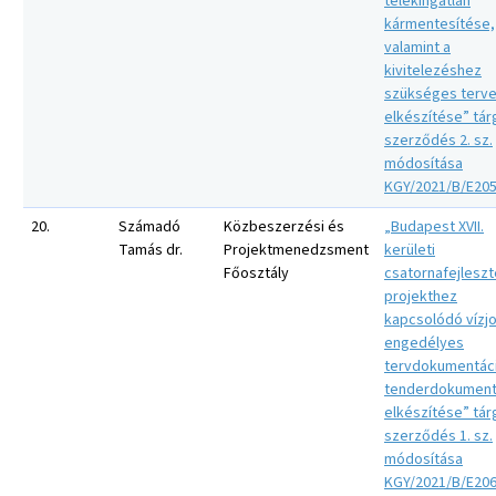
telekingatlan
kármentesítése,
valamint a
kivitelezéshez
szükséges terv
elkészítése” tár
szerződés 2. sz.
módosítása
KGY/2021/B/E20
20.
Számadó
Közbeszerzési és
„Budapest XVII.
Tamás dr.
Projektmenedzsment
kerületi
Főosztály
csatornafejlesz
projekthez
kapcsolódó vízjo
engedélyes
tervdokumentác
tenderdokument
elkészítése” tár
szerződés 1. sz.
módosítása
KGY/2021/B/E20