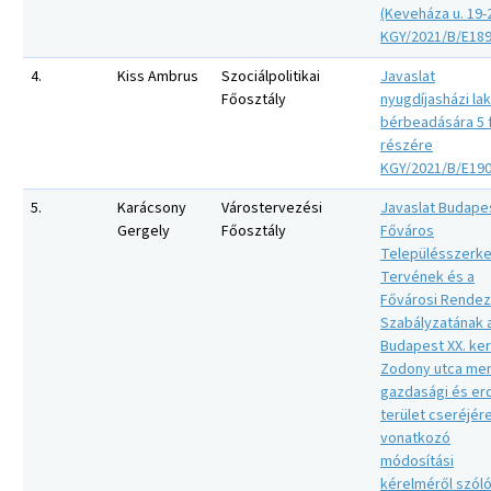
(Keveháza u. 19-
KGY/2021/B/E18
4.
Kiss Ambrus
Szociálpolitikai
Javaslat
Főosztály
nyugdíjasházi la
bérbeadására 5 
részére
KGY/2021/B/E19
5.
Karácsony
Várostervezési
Javaslat Budape
Gergely
Főosztály
Főváros
Településszerke
Tervének és a
Fővárosi Rendez
Szabályzatának 
Budapest XX. ker
Zodony utca men
gazdasági és er
terület cseréjér
vonatkozó
módosítási
kérelméről szól