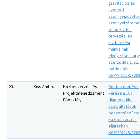
gravitációs és
nyomott
szennyvízcsator
szennyvízátemel
telep kiviteli
tervezési és
kivitelezési
munkáinak
elvégzése” tárg
szerződés 1. sz.
módosítása
KGY/2021/B/E20
23.
Kiss Ambrus
Közbeszerzési és
Köztes döntése
Projektmenedzsment
kérése a „CT
Főosztály
diagnosztikai
szolgáltatások
beszerzése” tár
közbeszerzési
eljárásban
KGY/2021/B/E20