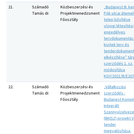
21.
Számadó
Közbeszerzési és
„Budapest III. ker
Tamás dr.
Projektmenedzsment
Pók utcai áteme
Főosztály
telep bővítése
vízjogi létesítési
engedélyes
tervdokumentác
kiviteli terv és
tenderdokument
elkészítése” tár
szerződés 1. sz.
módosítása
KGY/2021/B/E20
22.
Számadó
Közbeszerzési és
„Vállalkozási
Tamás dr.
Projektmenedzsment
szerződés -
Főosztály
Budapest Kompl
Integrált
Szennyvízelvez
(BKISZ) projekt VI
tender
megvalósítása,