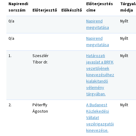
Napirendi
Előterjesztés
Tárgyal
sorszám
Előterjesztő
Előkészítő
címe
módja
0/a
Napirend
Nyílt
megvitatása
0/a
Napirend
Nyílt
megvitatása
1.
Szeszlér
Határozati
Nyílt
Tibor dr.
javaslat a BRFK
vezetőjének
kinevezéséhez
kialakitandó
vélemény
tárgyában.
2.
Péterffy
A Budapest
Nyílt
Ágoston
Közlekedési
Vállalat
vezérigazgatói
kinevezése.