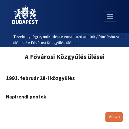
BUDAPEST
Tevékenységre, működésre vonatkozó adatok / Döntéshozatal,
ülések / A Fővárosi Közgyűlés ülései
A Fővárosi Közgyűlés ülései
1991. február 28-i közgyűlés
Napirendi pontok
Vissza