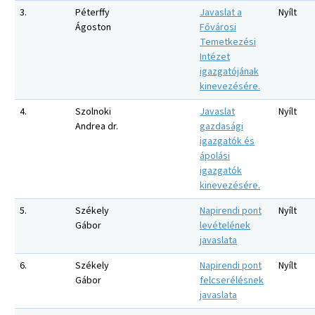
3.
Péterffy
Javaslat a
Nyílt
Ágoston
Fővárosi
Temetkezési
Intézet
igazgatójának
kinevezésére.
4.
Szolnoki
Javaslat
Nyílt
Andrea dr.
gazdasági
igazgatók és
ápolási
igazgatók
kinevezésére.
5.
Székely
Napirendi pont
Nyílt
Gábor
levételének
javaslata
6.
Székely
Napirendi pont
Nyílt
Gábor
felcserélésnek
javaslata