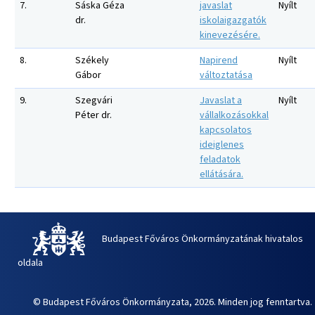
7.
Sáska Géza
javaslat
Nyílt
dr.
iskolaigazgatók
kinevezésére.
8.
Székely
Napirend
Nyílt
Gábor
változtatása
9.
Szegvári
Javaslat a
Nyílt
Péter dr.
vállalkozásokkal
kapcsolatos
ideiglenes
feladatok
ellátására.
Budapest Főváros Önkormányzatának hivatalos
oldala
© Budapest Főváros Önkormányzata, 2026. Minden jog fenntartva.