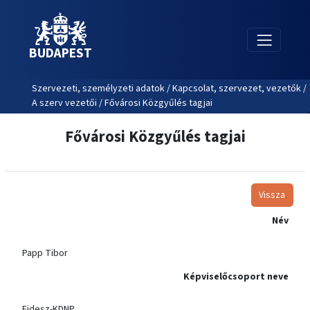
BUDAPEST
Szervezeti, személyzeti adatok / Kapcsolat, szervezet, vezetők /
A szerv vezetői / Fővárosi Közgyűlés tagjai
Fővárosi Közgyűlés tagjai
Vissza
Név
Papp Tibor
Képviselőcsoport neve
Fidesz-KDNP