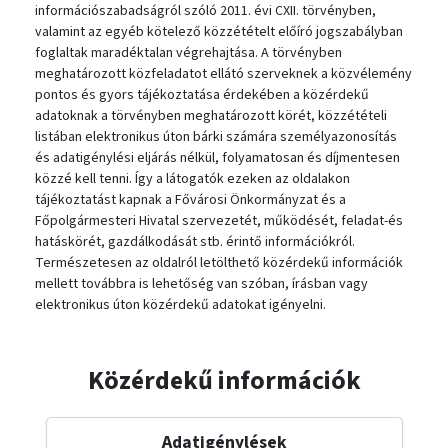
információszabadságról szóló 2011. évi CXII. törvényben,
valamint az egyéb kötelező közzétételt előíró jogszabályban
foglaltak maradéktalan végrehajtása. A törvényben
meghatározott közfeladatot ellátó szerveknek a közvélemény
pontos és gyors tájékoztatása érdekében a közérdekű
adatoknak a törvényben meghatározott körét, közzétételi
listában elektronikus úton bárki számára személyazonosítás
és adatigénylési eljárás nélkül, folyamatosan és díjmentesen
közzé kell tenni. Így a látogatók ezeken az oldalakon
tájékoztatást kapnak a Fővárosi Önkormányzat és a
Főpolgármesteri Hivatal szervezetét, működését, feladat-és
hatáskörét, gazdálkodását stb. érintő információkról.
Természetesen az oldalról letölthető közérdekű információk
mellett továbbra is lehetőség van szóban, írásban vagy
elektronikus úton közérdekű adatokat igényelni.
Közérdekű információk
Adatigénylések