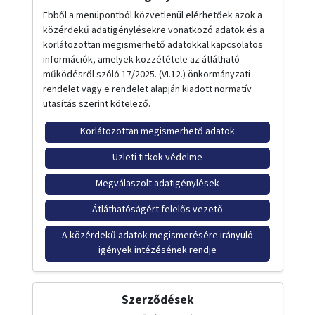
Ebből a menüpontból közvetlenül elérhetőek azok a
közérdekű adatigénylésekre vonatkozó adatok és a
korlátozottan megismerhető adatokkal kapcsolatos
információk, amelyek közzététele az átlátható
működésről szóló 17/2025. (VI.12.) önkormányzati
rendelet vagy e rendelet alapján kiadott normatív
utasítás szerint kötelező.
Korlátozottan megismerhető adatok
Üzleti titkok védelme
Megválaszolt adatigénylések
Átláthatóságért felelős vezető
A közérdekű adatok megismerésére irányuló
igények intézésének rendje
Szerződések