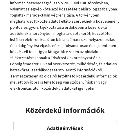
információszabadságról szóló 2011. évi CXII. törvényben,
valamint az egyéb kötelező közzétételt előíró jogszabályban
foglaltak maradéktalan végrehajtása. A törvényben
meghatározott közfeladatot ellátó szerveknek a közvélemény
pontos és gyors tájékoztatása érdekében a közérdekű
adatoknak a törvényben meghatározott körét, közzétételi
listában elektronikus úton bárki számára személyazonosítás
és adatigénylési eljárás nélkül, folyamatosan és díjmentesen
közzé kell tenni. Így a látogatók ezeken az oldalakon
tájékoztatást kapnak a Fővárosi Önkormányzat és a
Főpolgármesteri Hivatal szervezetét, működését, feladat-és
hatáskörét, gazdálkodását stb. érintő információkról.
Természetesen az oldalról letölthető közérdekű információk
mellett továbbra is lehetőség van szóban, írásban vagy
elektronikus úton közérdekű adatokat igényelni.
Közérdekű információk
Adatigénylések