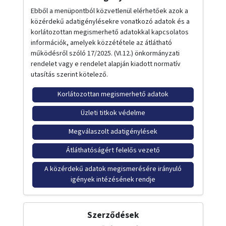
Ebből a menüpontból közvetlenül elérhetőek azok a
közérdekű adatigénylésekre vonatkozó adatok és a
korlátozottan megismerhető adatokkal kapcsolatos
információk, amelyek közzététele az átlátható
működésről szóló 17/2025. (VI.12.) önkormányzati
rendelet vagy e rendelet alapján kiadott normatív
utasítás szerint kötelező.
Korlátozottan megismerhető adatok
Üzleti titkok védelme
Megválaszolt adatigénylések
Átláthatóságért felelős vezető
A közérdekű adatok megismerésére irányuló
igények intézésének rendje
Szerződések