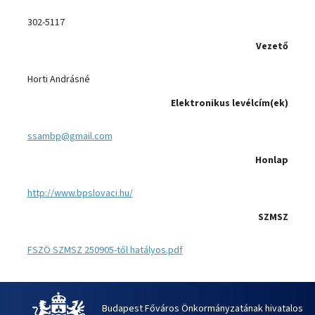
302-5117
Vezető
Horti Andrásné
Elektronikus levélcím(ek)
ssambp@gmail.com
Honlap
http://www.bpslovaci.hu/
SZMSZ
FSZÖ SZMSZ 250905-től hatályos.pdf
Budapest Főváros Önkormányzatának hivatalos