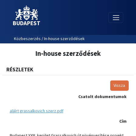
BUDAPEST
Közbeszerzés / In-house szerződések
In-house szerződések
RÉSZLETEK
Vissza
Csatolt dokumentumok
aláírt grassalkovich szerz.pdf
Cím
Budapest XXIII. kerület Grassalkovich út növényesítése projekt