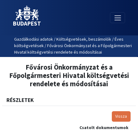
BUDAPEST
Gazdálkodási adatok / Költségvetések, beszámolók / Éves
költségvetések / Fővárosi Önkormányzat és a Főpolgármesteri
Hivatal költségvetési rendelete és módosításai
Fővárosi Önkormányzat és a
Főpolgármesteri Hivatal költségvetési
rendelete és módosításai
RÉSZLETEK
Vissza
Csatolt dokumentumok