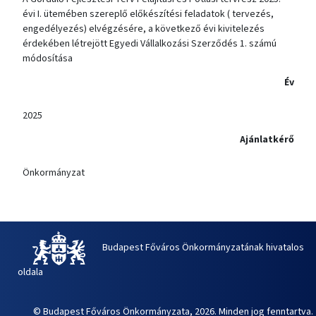
évi I. ütemében szereplő előkészítési feladatok ( tervezés,
engedélyezés) elvégzésére, a következő évi kivitelezés
érdekében létrejött Egyedi Vállalkozási Szerződés 1. számú
módosítása
Év
2025
Ajánlatkérő
Önkormányzat
Budapest Főváros Önkormányzatának hivatalos
oldala
© Budapest Főváros Önkormányzata, 2026. Minden jog fenntartva.