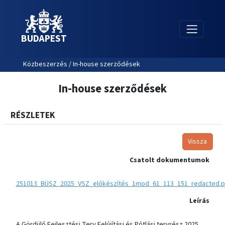
BUDAPEST
Közbeszerzés / In-house szerződések
In-house szerződések
RÉSZLETEK
Vissza
Csatolt dokumentumok
251013_BÜSZ_2025_VSZ_előkészítés_1mod_61_113_151_redacted.p
Leírás
A Gördülő Fejlesztési Terv Felújítási és Pótlási tervrész 2025.