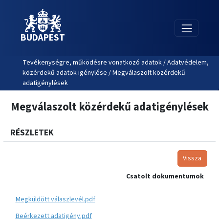
BUDAPEST
Tevékenységre, működésre vonatkozó adatok / Adatvédelem,
közérdekű adatok igénylése / Megválaszolt közérdekű
adatigénylések
Megválaszolt közérdekű adatigénylések
RÉSZLETEK
Vissza
Csatolt dokumentumok
Megküldött válaszlevél.pdf
Beérkezett adatigény.pdf