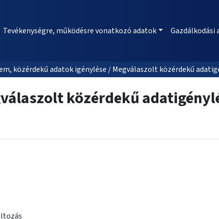
Tevékenységre, működésre vonatkozó adatok
Gazdálkodási 
m, közérdekű adatok igénylése / Megválaszolt közérdekű adatig
válaszolt közérdekű adatigényl
áltozás