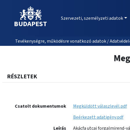
Szervezeti, személyzeti adatok
BUDAPEST
Tevékenységre, működésre vonatkozó adatok / Adatvédele
Meg
RÉSZLETEK
Csatolt dokumentumok
Megküldött válaszlevél.pdf
Beérkezett adatigény.pdf
Leírás
Akácfa utcai forgalmirend-v