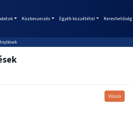
adatok
Közbeszerzés
Egyéb közzététel
Kereshetőség
énylések
ések
Vissza