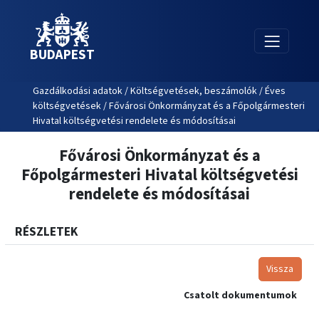
BUDAPEST
Gazdálkodási adatok / Költségvetések, beszámolók / Éves
költségvetések / Fővárosi Önkormányzat és a Főpolgármesteri
Hivatal költségvetési rendelete és módosításai
Fővárosi Önkormányzat és a
Főpolgármesteri Hivatal költségvetési
rendelete és módosításai
RÉSZLETEK
Vissza
Csatolt dokumentumok