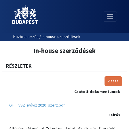
BUDAPEST
Közbeszerzés / In-house szerződések
In-house szerződések
RÉSZLETEK
Vissza
Csatolt dokumentumok
GFT_VSZ_ivóvíz 2020_szerz.pdf
Leírás
A Fővárosi Vízművek Zrt-vel megkötött Vállalkozási Szerződés