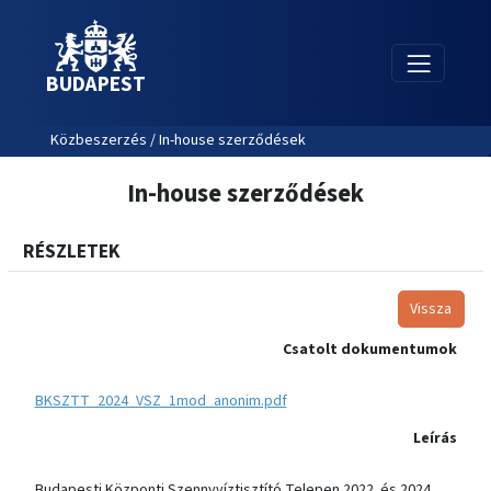
BUDAPEST
Közbeszerzés / In-house szerződések
In-house szerződések
RÉSZLETEK
Vissza
Csatolt dokumentumok
BKSZTT_2024_VSZ_1mod_anonim.pdf
Leírás
Budapesti Központi Szennyvíztisztító Telepen 2022. és 2024.