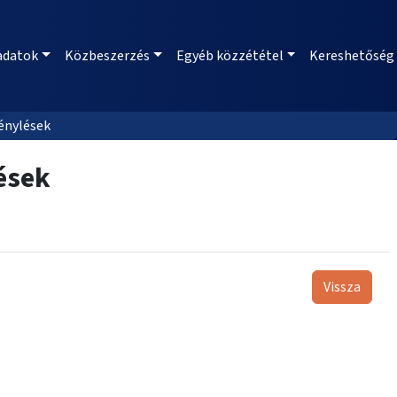
adatok
Közbeszerzés
Egyéb közzététel
Kereshetőség
énylések
ések
Vissza