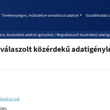
Tevékenységre, működésre vonatkozó adatok
Gazdálkodási 
m, közérdekű adatok igénylése / Megválaszolt közérdekű adatig
válaszolt közérdekű adatigényl
éklettel.pdf
ődés