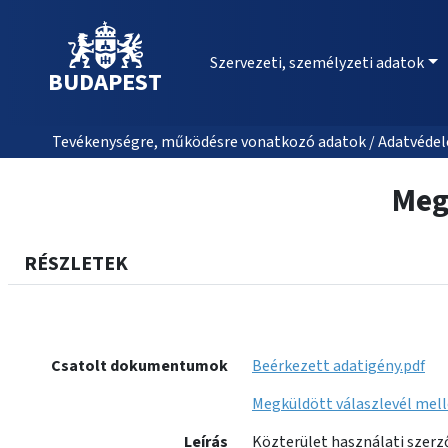
Szervezeti, személyzeti adatok
BUDAPEST
Tevékenységre, működésre vonatkozó adatok / Adatvédele
Meg
RÉSZLETEK
Csatolt dokumentumok
Beérkezett adatigény.pdf
Megküldött válaszlevél mell
Leírás
Közterület használati szerz