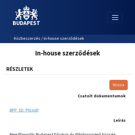
BUDAPEST
Közbeszerzés / In-house szerződések
In-house szerződések
RÉSZLETEK
Vissza
Csatolt dokumentumok
BPP_ED_PIU.pdf
Leírás
Megállapodás Budapest Főváros és Pilisborosjenő község