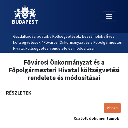
BUDAPEST
Gazdálkodási adatok / Költségvetések, beszámolók / Éves
költségvetések / Fővárosi Önkormányzat és a Főpolgármesteri
Hivatal költségvetési rendelete és módosításai
Fővárosi Önkormányzat és a
Főpolgármesteri Hivatal költségvetési
rendelete és módosításai
RÉSZLETEK
Vissza
Csatolt dokumentumok