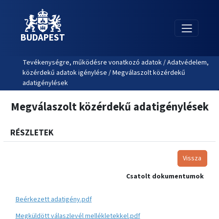
BUDAPEST
Tevékenységre, működésre vonatkozó adatok / Adatvédelem,
közérdekű adatok igénylése / Megválaszolt közérdekű
adatigénylések
Megválaszolt közérdekű adatigénylések
RÉSZLETEK
Vissza
Csatolt dokumentumok
Beérkezett adatigény.pdf
Megküldött válaszlevél mellékletekkel.pdf