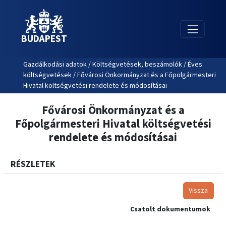
BUDAPEST
Gazdálkodási adatok / Költségvetések, beszámolók / Éves
költségvetések / Fővárosi Önkormányzat és a Főpolgármesteri
Hivatal költségvetési rendelete és módosításai
Fővárosi Önkormányzat és a
Főpolgármesteri Hivatal költségvetési
rendelete és módosításai
RÉSZLETEK
Vissza
Csatolt dokumentumok