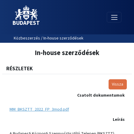
BUDAPEST
Közbeszerzés / In-house szerződések
In-house szerződések
RÉSZLETEK
Vissza
Csatolt dokumentumok
MM_BKSZTT_2022_FP_3mod.pdf
Leírás
A Budapesti Központi Szennyvíztisztító Telepen (BKSZTT)